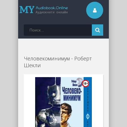
Человекоминимум - Роберт
Шекли