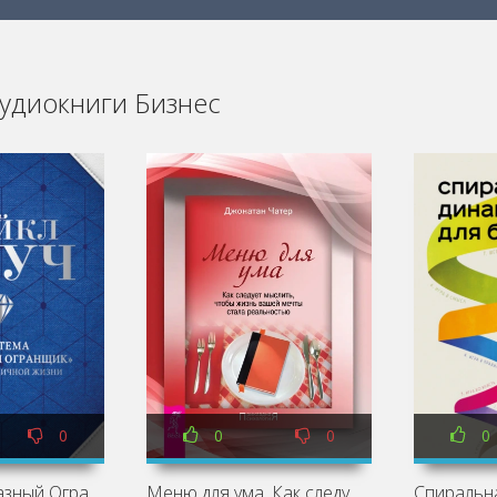
удиокниги Бизнес
0
0
0
0
Система «Алмазный Огранщик: в бизнесе и личной жизни - Майкл Роуч
Меню для ума. Как следует мыслить, чтобы жизнь вашей мечты стала реальностью - Джонатан Чатер