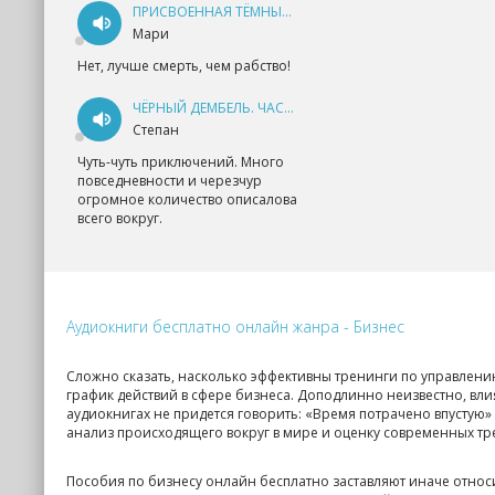
ПРИСВОЕННАЯ ТЁМНЫМ. ПРОКЛЯТАЯ ЛЮБОВЬ - АННА ГЕРР
Мари
Нет, лучше смерть, чем рабство!
ЧЁРНЫЙ ДЕМБЕЛЬ. ЧАСТЬ 1 - АНДРЕЙ ФЕДИН
Степан
Чуть-чуть приключений. Много
повседневности и черезчур
огромное количество описалова
всего вокруг.
Аудиокниги бесплатно онлайн жанра - Бизнес
Сложно сказать, насколько эффективны тренинги по управлен
график действий в сфере бизнеса. Доподлинно неизвестно, вли
аудиокнигах не придется говорить: «Время потрачено впустую» 
анализ происходящего вокруг в мире и оценку современных тр
Пособия по бизнесу онлайн бесплатно заставляют иначе отно