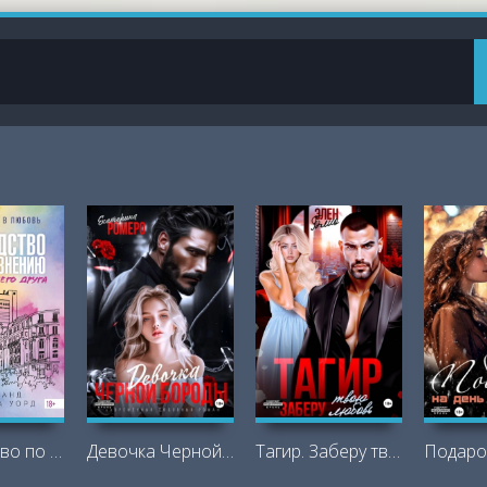
Руководство по соблазнению сестры
Девочка Черной Бороды - Екатерина Ромеро
Тагир. Заберу твою любовь - Элен Блио