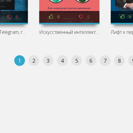
0
0
0
0
Код Дурова 2: Telegram, глобальная власть и опасная свобода слова - Кононов Николай В.
Искусственный интеллект на службе бизнеса. Как машинное прогнозирование помогает принимать решения - Ави Голдфарб, Аджей Агравал, Ганс
1
2
3
4
5
6
7
8