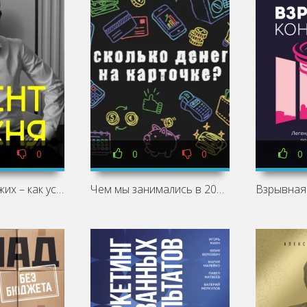
0
0
0
0
Свой среди чужих – как устроен ивент-бизнес на Ближнем Востоке? - Илья По
Чем мы занимались в 2016 году, главные краши зумеров, почему бренды не справляются с репутационными - Оля Микитась, Алексей Крючков, Олеся