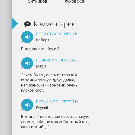
Ситников
Глуховский
Комментарии
БОГИ СТИКСА - ИРЭН РУДКЕВИЧ
Роберт
Продолжение будет?
ПОЧЕМУ ИМЕННО ТЫ?.. КНИГА 1 - ЕКАТЕРИНА ЮДИНА
Мари
Зачем было делать из главной
героини полную дуру? Далее,
написано, как черновик, очень
плохой слог.
ПУТЬ АКИРО - СЕРГЕЙ ИЗМАЙЛОВ
Evgenii
В книге ГГ полностью несоответствует
легенде, ибо не может "опытный маг,
воин и убийца"