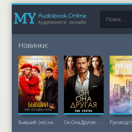
Новинки:
Бывший. (не) на одну ночь - Максимова
Он.Она.Другая - Лия Султан