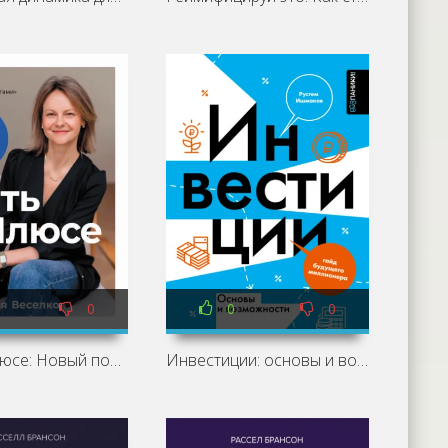
0
0
0
Быть в Плюсе: Новый подход к личным финансам - Веселко Анастасия
Инвестиции: основы и возможности. Гайд будущего миллионера - Ишмаков Рустем