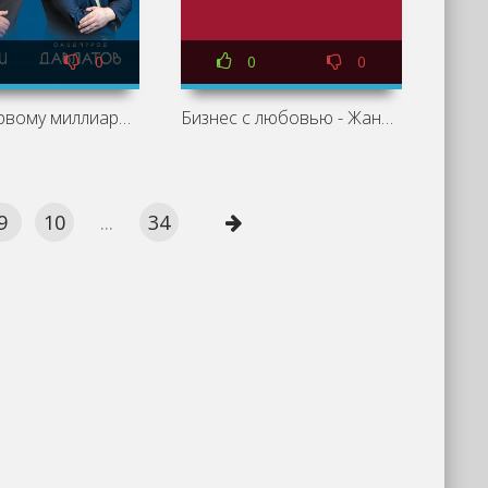
0
0
0
Лифт к первому миллиарду. 12 принципов богатства, которые работают - Брайан Трейси, Саидмурод Давлатов
Бизнес с любовью - Жанна Специальная
9
10
...
34