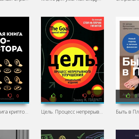
0
0
0
0
Настольная книга криптоинвестора. Руководство для начинающих и продолжающих - Станислав Тихонов
Цель. Процесс непрерывного улучшения - Элияху Голдратт