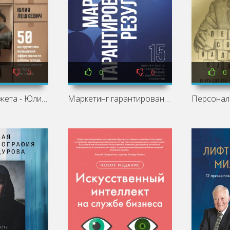
0
0
0
0
Склад без бюджета - Юлия Лешкевич
Маркетинг гарантированных результатов - Игорь Манн