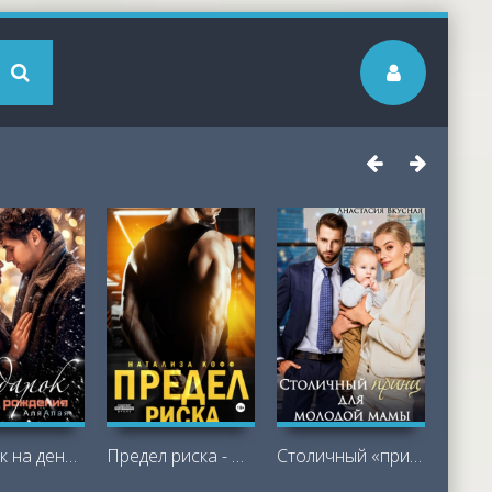
Подарок на день рождения - Аля Алая
Предел риска - Натализа Кофф
Столичный «принц для молодой мамы -