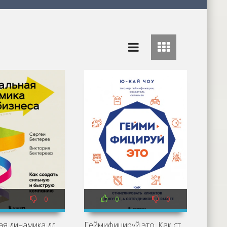
0
0
0
Спиральная динамика для бизнеса. Как создать сильную и быструю компанию - Сергей Бехтерев, Виктория Бехтерева
Геймифицируй это. Как стимулировать клиентов к покупке, а сотрудников – к работе - Ю-Кай Чоу