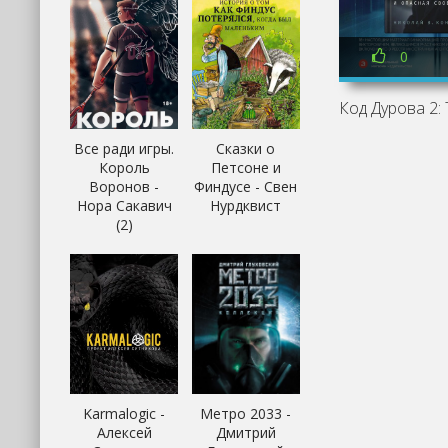
0
Все ради игры.
Сказки о
Король
Петсоне и
Воронов -
Финдусе - Свен
Нора Сакавич
Нурдквист
(2)
Karmalogic -
Метро 2033 -
Алексей
Дмитрий