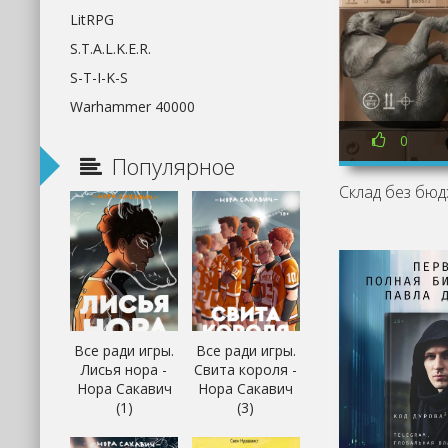
LitRPG
S.T.A.L.K.E.R.
S-T-I-K-S
Warhammer 40000
0
Популярное
Все ради игры.
Все ради игры.
Лисья нора -
Свита короля -
Нора Сакавич
Нора Сакавич
(1)
(3)