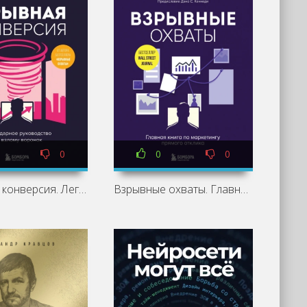
0
0
0
Взрывная конверсия. Легендарное руководство по взлому воронок - Расселл Брансон
Взрывные охваты. Главная книга по маркетингу прямого отклика - Расселл Брансон