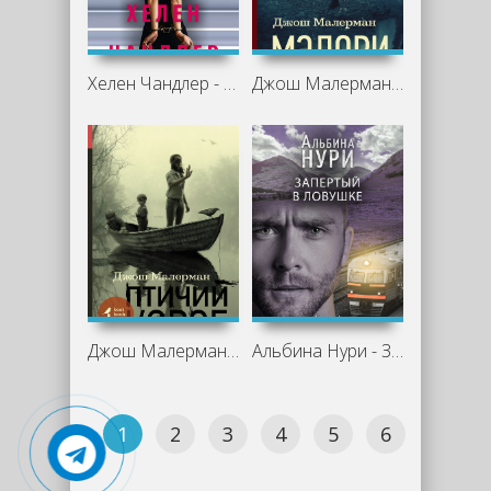
Хелен Чандлер - Мера ее вины
Джош Малерман - Мэлори
Джош Малерман - Птичий короб
Альбина Нури - Запертый в ловушке
1
2
3
4
5
6
7