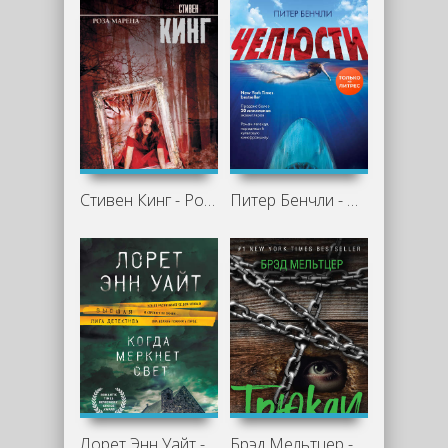
Стивен Кинг - Роза Марена
Питер Бенчли - Челюсти
Лорет Энн Уайт - Когда меркнет свет
Брэд Мельтцер - Трюкач