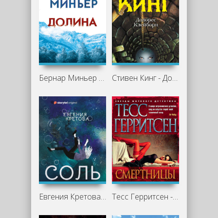
Бернар Миньер - Долина
Стивен Кинг - Долорес Клейборн
Евгения Кретова - Альтераты. Соль
Тесс Герритсен - Смертницы