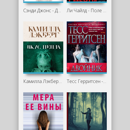
Сэнди Джонс - Другая женщина
Ли Чайлд - Поле смерти
Камилла Лэкберг - Вкус пепла
Тесс Герритсен - Двойник