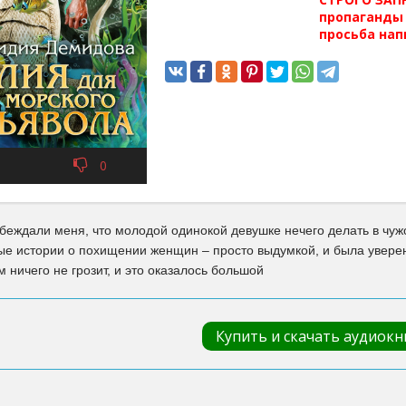
пропаганды 
просьба нап
0
беждали меня, что молодой одинокой девушке нечего делать в чуж
ые истории о похищении женщин – просто выдумкой, и была увер
м ничего не грозит, и это оказалось большой
Купить и скачать аудиокн