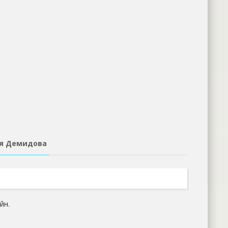
ия Демидова
йн.