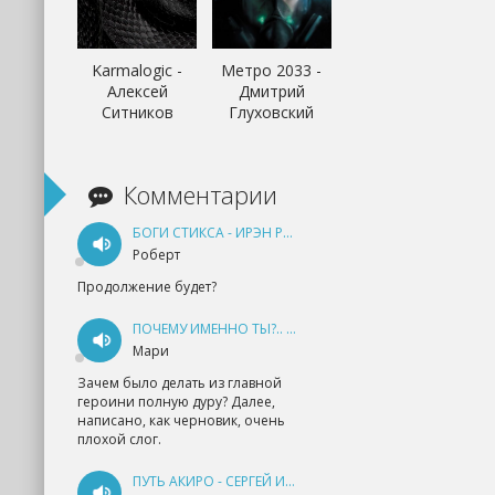
Karmalogic -
Метро 2033 -
Алексей
Дмитрий
Ситников
Глуховский
Комментарии
БОГИ СТИКСА - ИРЭН РУДКЕВИЧ
Роберт
Продолжение будет?
ПОЧЕМУ ИМЕННО ТЫ?.. КНИГА 1 - ЕКАТЕРИНА ЮДИНА
Мари
Зачем было делать из главной
героини полную дуру? Далее,
написано, как черновик, очень
плохой слог.
ПУТЬ АКИРО - СЕРГЕЙ ИЗМАЙЛОВ