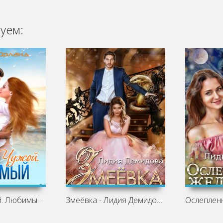
уем:
Родной. Чужой. Любимый - Лилия Орланд
Змеёвка - Лидия Демидова