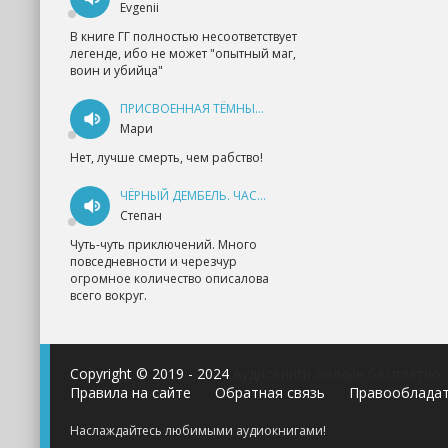
Evgenii
В книге ГГ полностью несоответствует
легенде, ибо не может "опытный маг,
воин и убийца"
ПРИСВОЕННАЯ ТЁМНЫМ. ПРОКЛЯТАЯ ЛЮБОВЬ - АННА ГЕРР
Мари
Нет, лучше смерть, чем рабство!
ЧЁРНЫЙ ДЕМБЕЛЬ. ЧАСТЬ 1 - АНДРЕЙ ФЕДИН
Степан
Чуть-чуть приключений. Много
повседневности и черезчур
огромное количество описалова
всего вокруг.
Copyright © 2019 - 2024
Аудиокниги онлайн бесплатно
Правила на сайте
Обратная связь
Правооблада
Наслаждайтесь любимыми аудиокнигами!