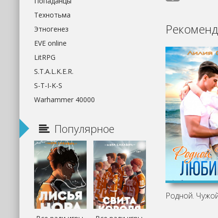
Попаданцы
Технотьма
Рекоменд
Этногенез
EVE online
LitRPG
S.T.A.L.K.E.R.
S-T-I-K-S
Warhammer 40000
Популярное