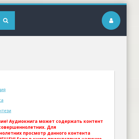
дия
са
нтези
ние! Аудиокнига может содержать контент
совершеннолетних. Для
нолетних просмотр данного контента
ЕЩЕН! Если в книге присутствует наличие