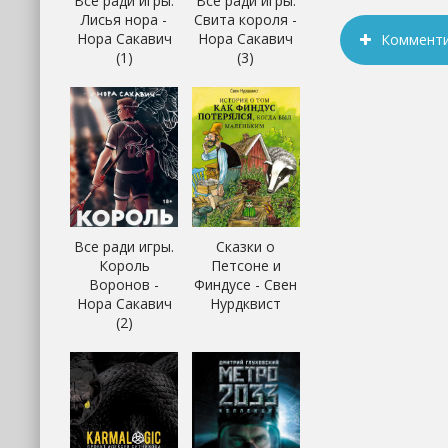
Все ради игры.
Все ради игры.
Лисья нора -
Свита короля -
Нора Сакавич
Нора Сакавич
Коммент
(1)
(3)
Все ради игры.
Сказки о
Король
Петсоне и
Воронов -
Финдусе - Свен
Нора Сакавич
Нурдквист
(2)