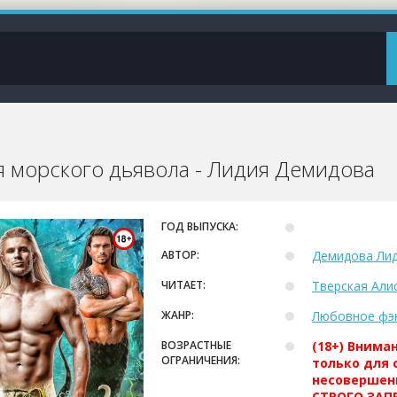
я морского дьявола - Лидия Демидова
ГОД ВЫПУСКА:
АВТОР:
Демидова Ли
ЧИТАЕТ:
Тверская Али
ЖАНР:
Любовное фэ
ВОЗРАСТНЫЕ
(18+) Внима
ОГРАНИЧЕНИЯ:
только для 
несовершен
СТРОГО ЗАПР