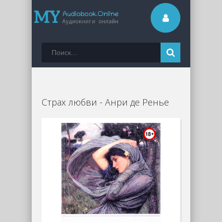
Страх любви - Анри де Ренье