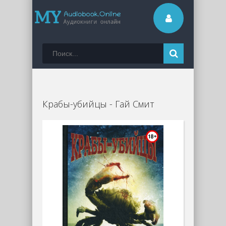
Крабы-убийцы - Гай Смит