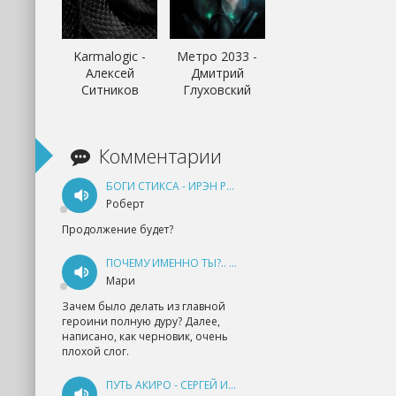
Karmalogic -
Метро 2033 -
Алексей
Дмитрий
Ситников
Глуховский
Комментарии
БОГИ СТИКСА - ИРЭН РУДКЕВИЧ
Роберт
Продолжение будет?
ПОЧЕМУ ИМЕННО ТЫ?.. КНИГА 1 - ЕКАТЕРИНА ЮДИНА
Мари
Зачем было делать из главной
героини полную дуру? Далее,
написано, как черновик, очень
плохой слог.
ПУТЬ АКИРО - СЕРГЕЙ ИЗМАЙЛОВ