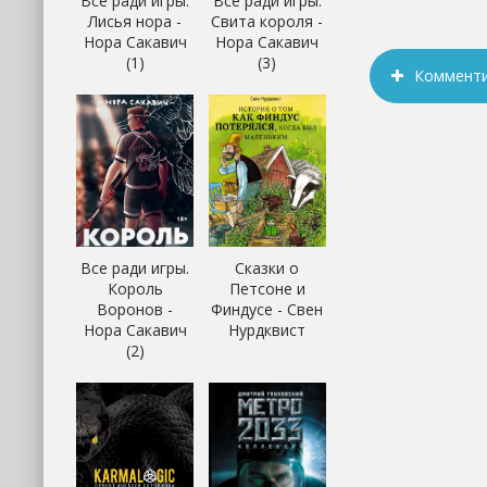
Все ради игры.
Все ради игры.
Лисья нора -
Свита короля -
Нора Сакавич
Нора Сакавич
(1)
(3)
Коммент
Все ради игры.
Сказки о
Король
Петсоне и
Воронов -
Финдусе - Свен
Нора Сакавич
Нурдквист
(2)