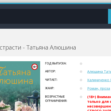
страсти - Татьяна Алюшина
ГОД ВЫПУСКА:
АВТОР:
Алюшина Тат
ЧИТАЕТ:
Калиниченко 
ЖАНР:
Роман, проза
ВОЗРАСТНЫЕ
(18+) Внима
ОГРАНИЧЕНИЯ:
только для 
несовершен
СТРОГО ЗАПР