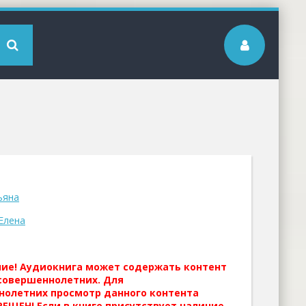
ьяна
Елена
ние! Аудиокнига может содержать контент
совершеннолетних. Для
нолетних просмотр данного контента
ЕЩЕН! Если в книге присутствует наличие