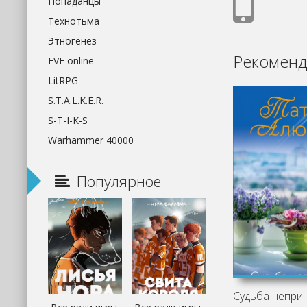
Попаданцы
Технотьма
Этногенез
Рекоменд
EVE online
LitRPG
S.T.A.L.K.E.R.
S-T-I-K-S
Warhammer 40000
Популярное