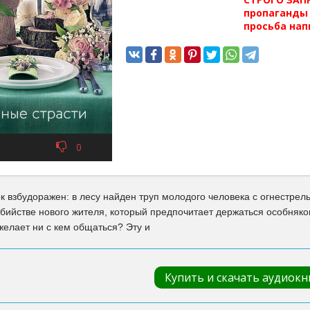
пропаганды 
просьба нап
0
к взбудоражен: в лесу найден труп молодого человека с огнестр
бийстве нового жителя, который предпочитает держаться особняком
желает ни с кем общаться? Эту и
Купить и скачать аудиокн