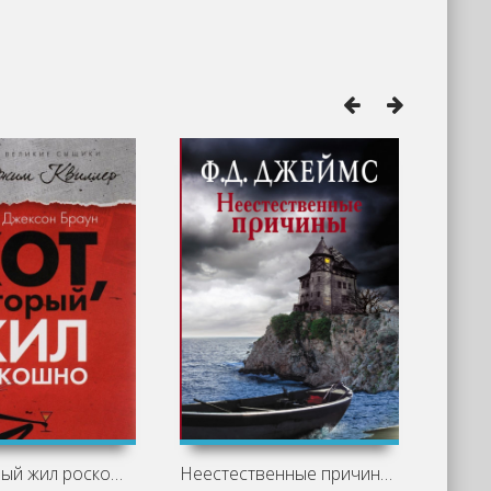
Кот, который жил роскошно - Лилиан
Неестественные причины - Филлис Дороти