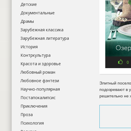
Детские
Документальные
Драмы
Зарубежная классика
Зарубежная литература
История
Контркультура
0
Красота и здоровье
Любовный роман
Любовное фэнтези
Элитный посело
Научно-популярная
подозревают в у
решительно не 
Постапокалипсис
Приключения
Проза
Психология