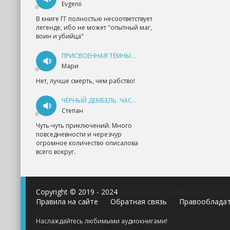
Evgenii
В книге ГГ полностью несоответствует
легенде, ибо не может "опытный маг,
воин и убийца"
ПРИСВОЕННАЯ ТЁМНЫМ. ПРОКЛЯТАЯ ЛЮБОВЬ - АННА ГЕРР
Мари
Нет, лучше смерть, чем рабство!
ЧЁРНЫЙ ДЕМБЕЛЬ. ЧАСТЬ 1 - АНДРЕЙ ФЕДИН
Степан
Чуть-чуть приключений. Много
повседневности и черезчур
огромное количество описалова
всего вокруг.
Copyright © 2019 - 2024
Аудиокниги онлайн бесплатно
Правила на сайте
Обратная связь
Правооблада
Наслаждайтесь любимыми аудиокнигами!