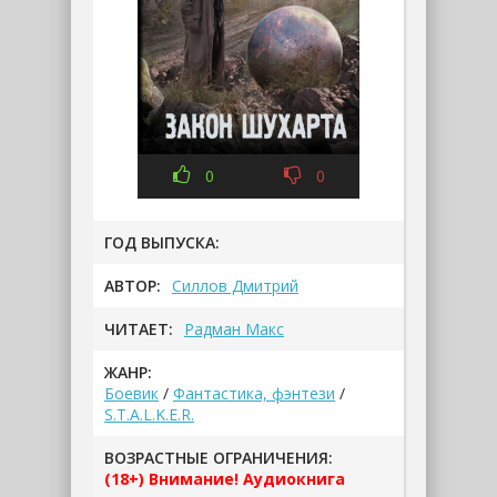
0
0
ГОД ВЫПУСКА:
АВТОР:
Силлов Дмитрий
ЧИТАЕТ:
Радман Макс
ЖАНР:
Боевик
/
Фантастика, фэнтези
/
S.T.A.L.K.E.R.
ВОЗРАСТНЫЕ ОГРАНИЧЕНИЯ:
(18+) Внимание! Аудиокнига