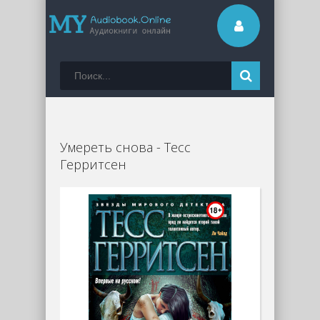
Умереть снова - Тесс
Герритсен