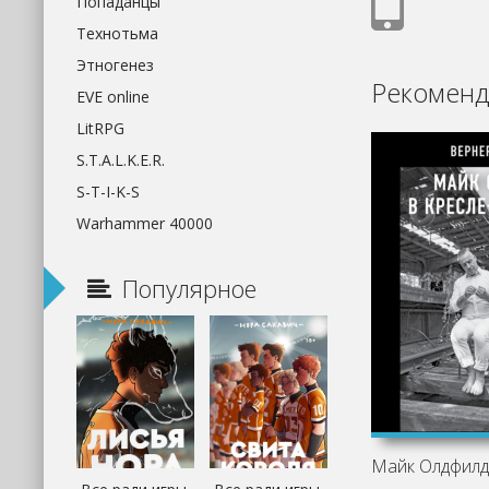
Попаданцы
Технотьма
Этногенез
Рекоменд
EVE online
LitRPG
S.T.A.L.K.E.R.
S-T-I-K-S
Warhammer 40000
Популярное