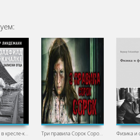
уем:
Майк Олдфилд в кресле-качалке. Записки
Три правила Сорок Сорок - Ринат Газизов