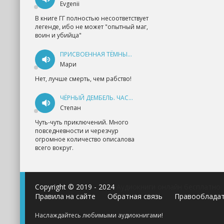
Evgenii
В книге ГГ полностью несоответствует
легенде, ибо не может "опытный маг,
воин и убийца"
ПРИСВОЕННАЯ ТЁМНЫМ. ПРОКЛЯТАЯ ЛЮБОВЬ - АННА ГЕРР
Мари
Нет, лучше смерть, чем рабство!
ЧЁРНЫЙ ДЕМБЕЛЬ. ЧАСТЬ 1 - АНДРЕЙ ФЕДИН
Степан
Чуть-чуть приключений. Много
повседневности и черезчур
огромное количество описалова
всего вокруг.
Copyright © 2019 - 2024
Аудиокниги онлайн бесплатно
Правила на сайте
Обратная связь
Правооблада
Наслаждайтесь любимыми аудиокнигами!