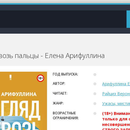
квозь пальцы - Елена Арифуллина
ГОД ВЫПУСКА:
АВТОР:
Арифуллина Е
ЧИТАЕТ:
Райциз Верон
ЖАНР:
Ужасы, мисти
ВОЗРАСТНЫЕ
(18+) Внима
ОГРАНИЧЕНИЯ:
только для 
несовершен
СТРОГО ЗАПР