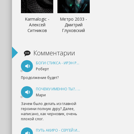
Karmalogic -
Метро 2033 -
Алексей
Дмитрий
Ситников
Глуховский
Комментарии
БОГИ СТИКСА - ИРЭН РУДКЕВИЧ
Роберт
Продолжение будет?
ПОЧЕМУ ИМЕННО ТЫ?.. КНИГА 1 - ЕКАТЕРИНА ЮДИНА
Мари
Зачем было делать из главной
героини полную дуру? Далее,
написано, как черновик, очень
плохой слог.
ПУТЬ АКИРО - СЕРГЕЙ ИЗМАЙЛОВ