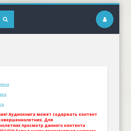
лена
ика
ка
ние! Аудиокнига может содержать контент
совершеннолетних. Для
нолетних просмотр данного контента
ЕЩЕН! Если в книге присутствует наличие