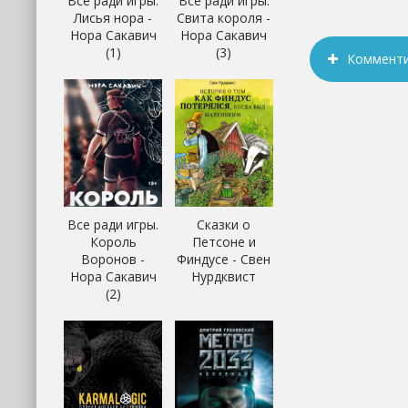
Все ради игры.
Все ради игры.
Лисья нора -
Свита короля -
Нора Сакавич
Нора Сакавич
(1)
(3)
Коммент
Все ради игры.
Сказки о
Король
Петсоне и
Воронов -
Финдусе - Свен
Нора Сакавич
Нурдквист
(2)