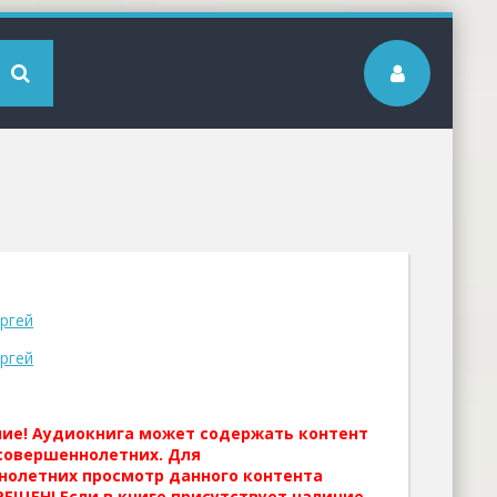
ргей
ргей
ние! Аудиокнига может содержать контент
совершеннолетних. Для
нолетних просмотр данного контента
ЕЩЕН! Если в книге присутствует наличие