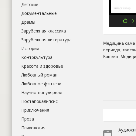
Детские
Документальные
0
Драмы
Зарубежная классика
Зарубежная литература
Медицина сама п
История
периода, так та
Кошкин. Медици
Контркультура
Красота и здоровье
Любовный роман
Любовное фэнтези
Научно-популярная
Постапокалипсис
Приключения
Проза
Психология
Аудиокн