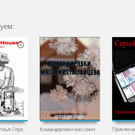
уем:
Кошкин дом - Илья Спрингсон
Командировки массажиста Зайцева -