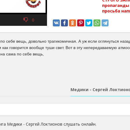
пропаганды 
просьба нап
0
о себе вещь, довольно трагикомичная. А уж если оглянуться наза
м как говорится вообще туши свет. Вот в эту непередаваемую атмо
на сама по себе вещь,
Медики - Сергей Локтион
ига Медики - Сергей Локтионов слушать онлайн.