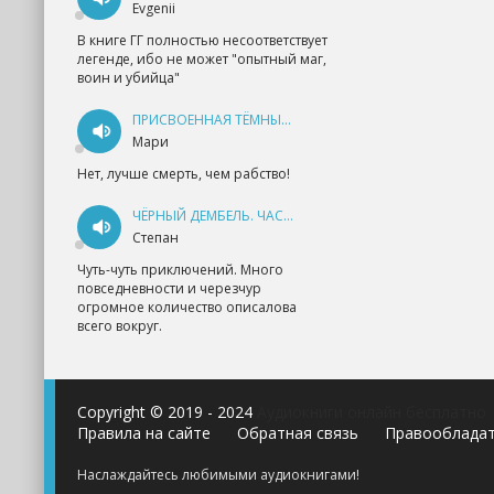
Evgenii
В книге ГГ полностью несоответствует
легенде, ибо не может "опытный маг,
воин и убийца"
ПРИСВОЕННАЯ ТЁМНЫМ. ПРОКЛЯТАЯ ЛЮБОВЬ - АННА ГЕРР
Мари
Нет, лучше смерть, чем рабство!
ЧЁРНЫЙ ДЕМБЕЛЬ. ЧАСТЬ 1 - АНДРЕЙ ФЕДИН
Степан
Чуть-чуть приключений. Много
повседневности и черезчур
огромное количество описалова
всего вокруг.
Copyright © 2019 - 2024
Аудиокниги онлайн бесплатно
Правила на сайте
Обратная связь
Правооблада
Наслаждайтесь любимыми аудиокнигами!