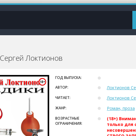
 Сергей Локтионов
ГОД ВЫПУСКА:
АВТОР:
Локтионов Се
ЧИТАЕТ:
Локтионов Се
ЖАНР:
Роман, проза
ВОЗРАСТНЫЕ
(18+) Внима
ОГРАНИЧЕНИЯ:
только для 
несовершен
СТРОГО ЗАПР