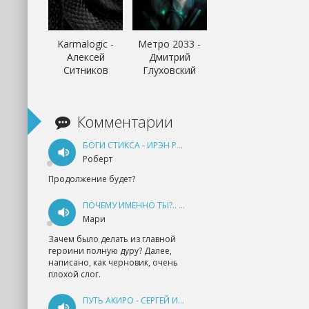
Karmalogic -
Метро 2033 -
Алексей
Дмитрий
Ситников
Глуховский
Комментарии
БОГИ СТИКСА - ИРЭН РУДКЕВИЧ
Роберт
Продолжение будет?
ПОЧЕМУ ИМЕННО ТЫ?.. КНИГА 1 - ЕКАТЕРИНА ЮДИНА
Мари
Зачем было делать из главной
героини полную дуру? Далее,
написано, как черновик, очень
плохой слог.
ПУТЬ АКИРО - СЕРГЕЙ ИЗМАЙЛОВ