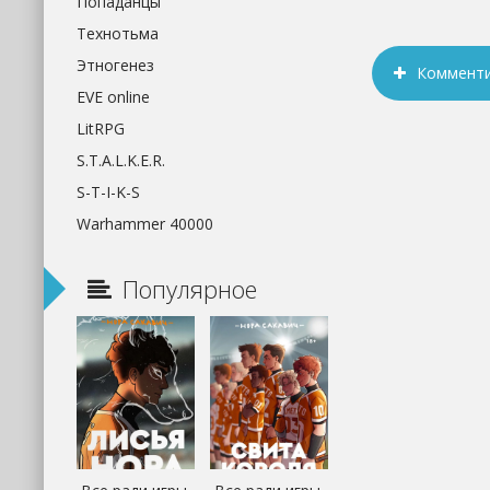
Попаданцы
Технотьма
Этногенез
Коммент
EVE online
LitRPG
S.T.A.L.K.E.R.
S-T-I-K-S
Warhammer 40000
Популярное