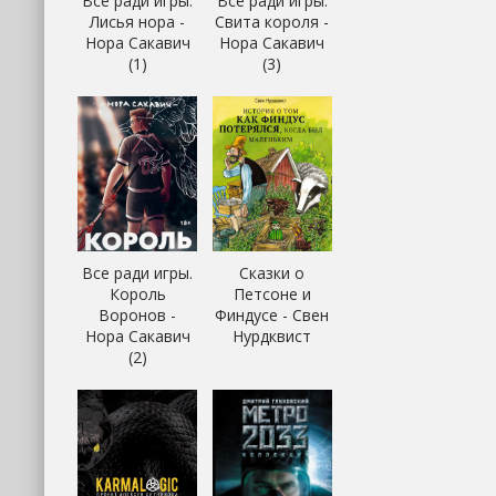
Все ради игры.
Все ради игры.
Лисья нора -
Свита короля -
Нора Сакавич
Нора Сакавич
(1)
(3)
Все ради игры.
Сказки о
Король
Петсоне и
Воронов -
Финдусе - Свен
Нора Сакавич
Нурдквист
(2)