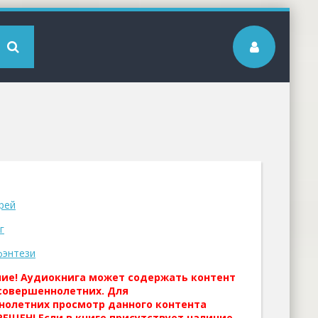
рей
г
фэнтези
ние! Аудиокнига может содержать контент
совершеннолетних. Для
нолетних просмотр данного контента
ЕЩЕН! Если в книге присутствует наличие