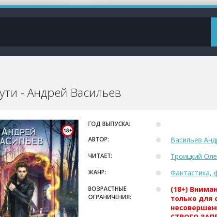
ути - Андрей Васильев
ГОД ВЫПУСКА:
АВТОР:
Васильев Анд
ЧИТАЕТ:
Троицкий Оле
ЖАНР:
Фантастика, 
ВОЗРАСТНЫЕ
(18+) Внима
ОГРАНИЧЕНИЯ:
только для 
несовершен
СТРОГО ЗАПР