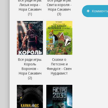
Все ради игры.
Все ради игры.
Лисья нора -
Свита короля -
Нора Сакавич
Нора Сакавич
Коммент
(1)
(3)
Все ради игры.
Сказки о
Король
Петсоне и
Воронов -
Финдусе - Свен
Нора Сакавич
Нурдквист
(2)