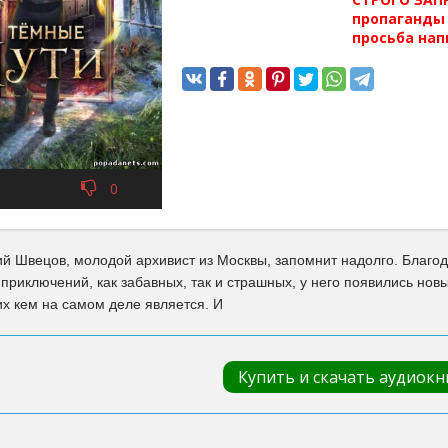
пропаганды 
просьба нап
0
ий Швецов, молодой архивист из Москвы, запомнит надолго. Благ
приключений, как забавных, так и страшных, у него появились нов
них кем на самом деле является. И
Купить и скачать аудиокн