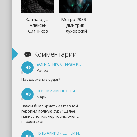
Karmalogic -
Метро 2033 -
Алексей
Дмитрий
Ситников
Глуховский
Комментарии
БОГИ СТИКСА - ИРЭН РУДКЕВИЧ
Роберт
Продолжение будет?
ПОЧЕМУ ИМЕННО ТЫ?.. КНИГА 1 - ЕКАТЕРИНА ЮДИНА
Мари
Зачем было делать из главной
героини полную дуру? Далее,
написано, как черновик, очень
плохой слог.
ПУТЬ АКИРО - СЕРГЕЙ ИЗМАЙЛОВ