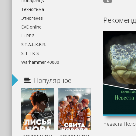
Попаданцы
Технотьма
Рекоменд
Этногенез
EVE online
LitRPG
S.T.A.L.K.E.R.
S-T-I-K-S
Warhammer 40000
Популярное