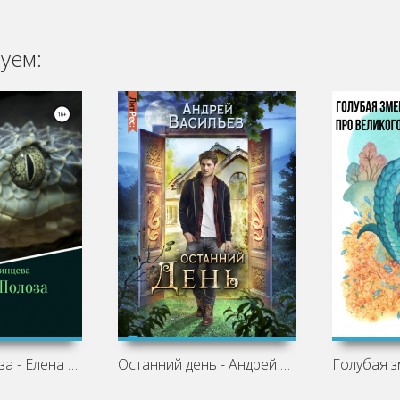
уем:
Невеста Полоза - Елена Бабинцева
Останний день - Андрей Васильев