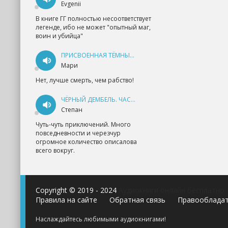
Evgenii
В книге ГГ полностью несоответствует
легенде, ибо не может "опытный маг,
воин и убийца"
ПРИСВОЕННАЯ ТЁМНЫМ. ПРОКЛЯТАЯ ЛЮБОВЬ - АННА ГЕРР
Мари
Нет, лучше смерть, чем рабство!
ЧЁРНЫЙ ДЕМБЕЛЬ. ЧАСТЬ 1 - АНДРЕЙ ФЕДИН
Степан
Чуть-чуть приключений. Много
повседневности и черезчур
огромное количество описалова
всего вокруг.
Copyright © 2019 - 2024
Аудиокниги онлайн бесплатно
Правила на сайте
Обратная связь
Правооблада
Наслаждайтесь любимыми аудиокнигами!