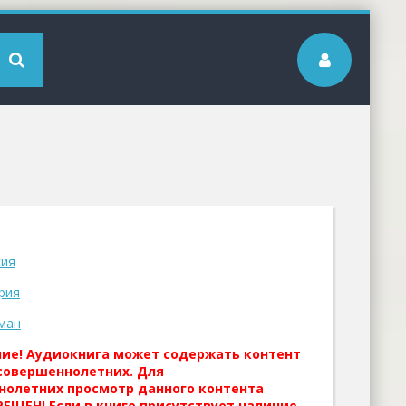
сия
рия
ман
ние! Аудиокнига может содержать контент
совершеннолетних. Для
нолетних просмотр данного контента
ЕЩЕН! Если в книге присутствует наличие