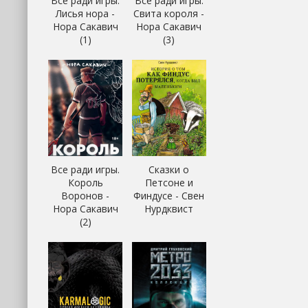
Все ради игры.
Все ради игры.
Лисья нора -
Свита короля -
Нора Сакавич
Нора Сакавич
(1)
(3)
Все ради игры.
Сказки о
Король
Петсоне и
Воронов -
Финдусе - Свен
Нора Сакавич
Нурдквист
(2)