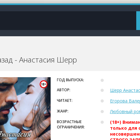
азад - Анастасия Шерр
ГОД ВЫПУСКА:
АВТОР:
Шерр Анаста
ЧИТАЕТ:
Егорова Вале
ЖАНР:
Любовный ро
ВОЗРАСТНЫЕ
(18+) Внима
ОГРАНИЧЕНИЯ:
только для 
несовершен
СТРОГО ЗАПР