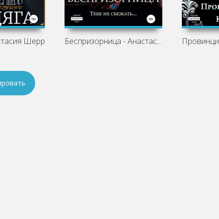
астасия Шерр
Беспризорница - Анастасия Шерр
ировать