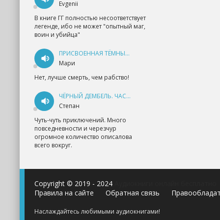
Evgenii
В книге ГГ полностью несоответствует
легенде, ибо не может "опытный маг,
воин и убийца"
ПРИСВОЕННАЯ ТЁМНЫМ. ПРОКЛЯТАЯ ЛЮБОВЬ - АННА ГЕРР
Мари
Нет, лучше смерть, чем рабство!
ЧЁРНЫЙ ДЕМБЕЛЬ. ЧАСТЬ 1 - АНДРЕЙ ФЕДИН
Степан
Чуть-чуть приключений. Много
повседневности и черезчур
огромное количество описалова
всего вокруг.
Copyright © 2019 - 2024
Аудиокниги онлайн бесплатно
Правила на сайте
Обратная связь
Правооблада
Наслаждайтесь любимыми аудиокнигами!