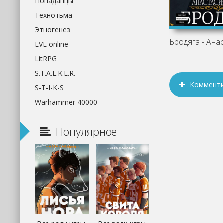
Попаданцы
Технотьма
Этногенез
Бродяга - Ан
EVE online
LitRPG
S.T.A.L.K.E.R.
Коммент
S-T-I-K-S
Warhammer 40000
Популярное