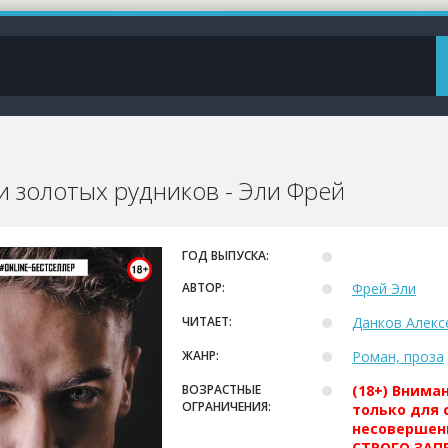
и золотых рудников - Эли Фрей
ГОД ВЫПУСКА:
АВТОР:
Фрей Эли
ЧИТАЕТ:
Данков Алекс
ЖАНР:
Роман, проза
ВОЗРАСТНЫЕ
(18+) Внима
ОГРАНИЧЕНИЯ:
только для 
несовершен
СТРОГО ЗАПР