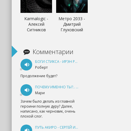
Karmalogic -
Метро 2033 -
Алексей
Дмитрий
Ситников
Глуховский
Комментарии
БОГИ СТИКСА - ИРЭН РУДКЕВИЧ
Роберт
Продолжение будет?
ПОЧЕМУ ИМЕННО ТЫ?.. КНИГА 1 - ЕКАТЕРИНА ЮДИНА
Мари
Зачем было делать из главной
героини полную дуру? Далее,
написано, как черновик, очень
плохой слог.
ПУТЬ АКИРО - СЕРГЕЙ ИЗМАЙЛОВ