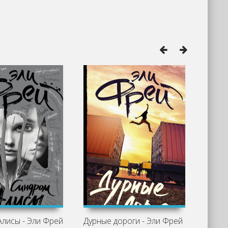
лисы - Эли Фрей
Дурные дороги - Эли Фрей