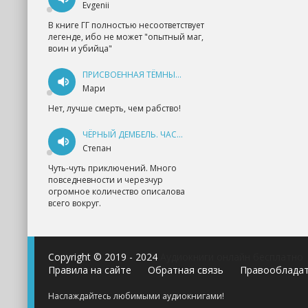
Evgenii
В книге ГГ полностью несоответствует
легенде, ибо не может "опытный маг,
воин и убийца"
ПРИСВОЕННАЯ ТЁМНЫМ. ПРОКЛЯТАЯ ЛЮБОВЬ - АННА ГЕРР
Мари
Нет, лучше смерть, чем рабство!
ЧЁРНЫЙ ДЕМБЕЛЬ. ЧАСТЬ 1 - АНДРЕЙ ФЕДИН
Степан
Чуть-чуть приключений. Много
повседневности и черезчур
огромное количество описалова
всего вокруг.
Copyright © 2019 - 2024
Аудиокниги онлайн бесплатно
Правила на сайте
Обратная связь
Правооблада
Наслаждайтесь любимыми аудиокнигами!