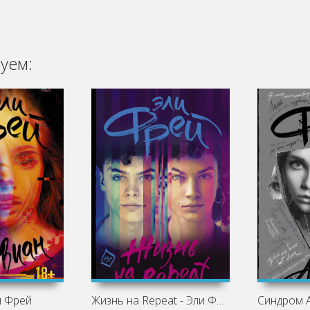
уем:
и Фрей
Жизнь на Repeat - Эли Фрей
Синдром А