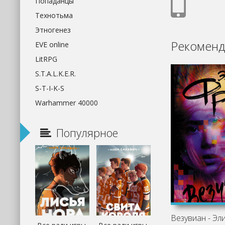
Попаданцы
Технотьма
Этногенез
Рекоменд
EVE online
LitRPG
S.T.A.L.K.E.R.
S-T-I-K-S
Warhammer 40000
Популярное
Везувиан - Эл