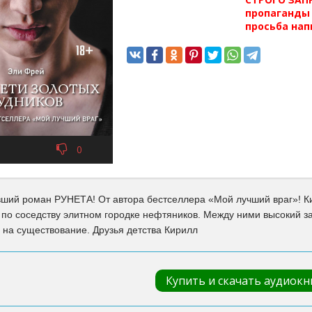
пропаганды 
просьба нап
0
ий роман РУНЕТА! От автора бестселлера «Мой лучший враг»! Кит
по соседству элитном городке нефтяников. Между ними высокий заб
на существование. Друзья детства Кирилл
Купить и скачать аудиокн