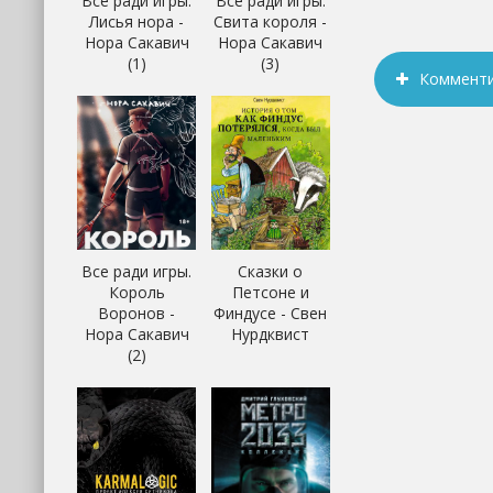
Все ради игры.
Все ради игры.
Лисья нора -
Свита короля -
Нора Сакавич
Нора Сакавич
(1)
(3)
Коммент
Все ради игры.
Сказки о
Король
Петсоне и
Воронов -
Финдусе - Свен
Нора Сакавич
Нурдквист
(2)