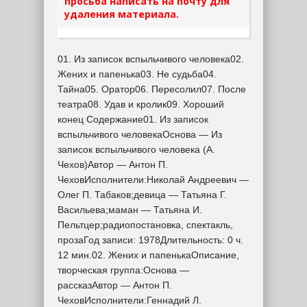
просьба написать на почту для
удаления материала.
01. Из записок вспыльчивого человека02.
Жених и папенька03. Не судьба04.
Тайна05. Оратор06. Пересолил07. После
театра08. Удав и кролик09. Хороший
конец Содержание01. Из записок
вспыльчивого человекаОснова — Из
записок вспыльчивого человека (А.
Чехов)Автор — Антон П.
ЧеховИсполнители:Николай Андреевич —
Олег П. Табаков;девица — Татьяна Г.
Васильева;маман — Татьяна И.
Пельтцер;радиопостановка, спектакль,
прозаГод записи: 1978Длительность: 0 ч.
12 мин.02. Жених и папенькаОписание,
творческая группа:Основа —
рассказАвтор — Антон П.
ЧеховИсполнители:Геннадий Л.