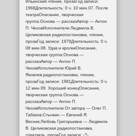
Ильинский.чтение, прозаГод записи:
1968Длительность: 0 ч. 10 мин.07. После
театраОписание, творческая
группа:Основа — рассказАвтор — Антон
П. ЧеховИсполнители:Людмила В.
Целиковская.радиопостановка, чтение,
прозаГод записи: 1979Длительность: 0 ч.
08 мин.08. Удав и кроликОписание,
творческая группа:Основа —
рассказАвтор — Антон П.
ЧеховИсполнители:Юрий В.
Яковлев.радиопостановка, чтение,
прозаГод записи: 1981Длительность: 0 ч.
12 мин.09. Хороший конецОписание,
творческая группа:Основа —
рассказАвтор — Антон П.
ЧеховИсполнители:От автора — Олег П.
Табаков;Стычкин — Евгений Я.
Весник;Любовь Григорьевна — Людмила
В. Целиковская.радиопостановка,
спектакль, прозаГод записи: -?-