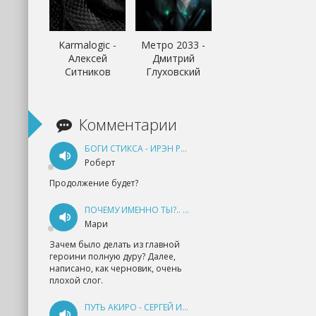
Karmalogic -
Метро 2033 -
Алексей
Дмитрий
Ситников
Глуховский
Комментарии
БОГИ СТИКСА - ИРЭН РУДКЕВИЧ
Роберт
Продолжение будет?
ПОЧЕМУ ИМЕННО ТЫ?.. КНИГА 1 - ЕКАТЕРИНА ЮДИНА
Мари
Зачем было делать из главной
героини полную дуру? Далее,
написано, как черновик, очень
плохой слог.
ПУТЬ АКИРО - СЕРГЕЙ ИЗМАЙЛОВ