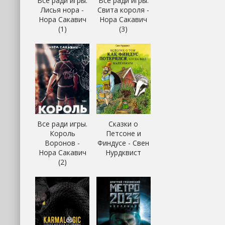
Все ради игры.
Все ради игры.
Лисья нора -
Свита короля -
Нора Сакавич
Нора Сакавич
(1)
(3)
Все ради игры.
Сказки о
Король
Петсоне и
Воронов -
Финдусе - Свен
Нора Сакавич
Нурдквист
(2)