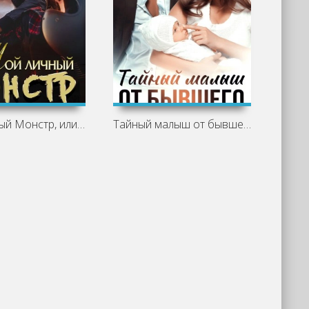
Мой личный Монстр, или Чувства на грани
Тайный малыш от бывшего - Дана Стар