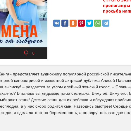
пропаганды 
просьба нап
0
нига» представляет аудиокнигу популярной российской писательн
лярной киноактрисой и известной актрисой дубляжа Алисой Павлов
а выписку! – раздается за углом елейный женский голос. – Славные
какая-то? В панике выглядываю из-за стеллажа. Вижу её. Вижу его.
выбирают вещи! Детские вещи для их ребенка и обсуждают прибли
есплодна, а у нас скоро родится сын! Разводись быстрее! Сердце с
годня я сделала тест на беременность, а он вдруг показал две п