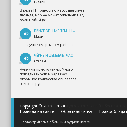
Evgenii
В книге ГГ полностью несоответствует
легенде, ибо не может "опытный маг,
воин и убийца"
ПРИСВОЕННАЯ ТЁМНЫМ. ПРОКЛЯТАЯ ЛЮБОВЬ - АННА ГЕРР
Мари
Нет, лучше смерть, чем рабство!
ЧЁРНЫЙ ДЕМБЕЛЬ. ЧАСТЬ 1 - АНДРЕЙ ФЕДИН
Степан
Чуть-чуть приключений. Много
повседневности и черезчур
огромное количество описалова
всего вокруг.
Copyright © 2019 - 2024
Аудиокниги онлайн бесплатно
Правила на сайте
Обратная связь
Правооблада
Наслаждайтесь любимыми аудиокнигами!