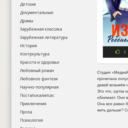
Детские
Документальные
Драмы
Зарубежная классика
Зарубежная литература
История
0
Контркультура
Красота и здоровье
Любовный роман
Студия «МедиаК
Любовное фэнтези
прочитана попу
давай возьмём н
Научно-популярная
Это что, шутка 
Постапокалипсис
обнимает. Они 
Приключения
Она все равно б
жить дальше? Се
Проза
Психология