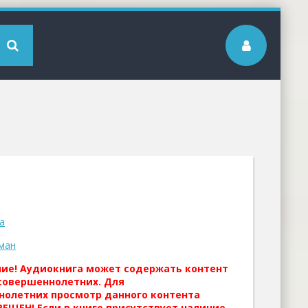
а
ман
ние! Аудиокнига может содержать контент
совершеннолетних. Для
нолетних просмотр данного контента
ЕЩЕН! Если в книге присутствует наличие