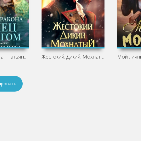
Сердце дракона - Татьяна Серганова
Жестокий. Дикий. Мохнатый - Татьяна
ировать