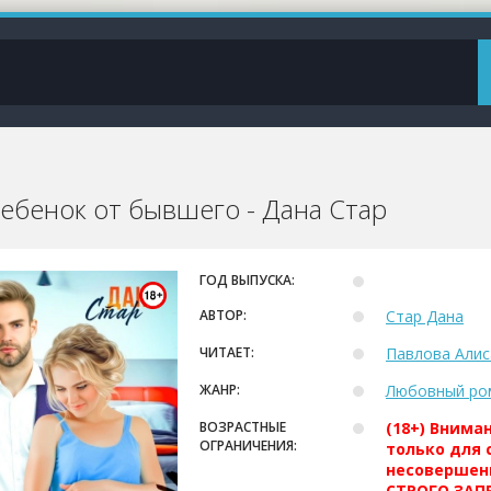
Ребенок от бывшего - Дана Стар
ГОД ВЫПУСКА:
АВТОР:
Стар Дана
ЧИТАЕТ:
Павлова Алис
ЖАНР:
Любовный ро
ВОЗРАСТНЫЕ
(18+) Внима
ОГРАНИЧЕНИЯ:
только для 
несовершен
СТРОГО ЗАПР