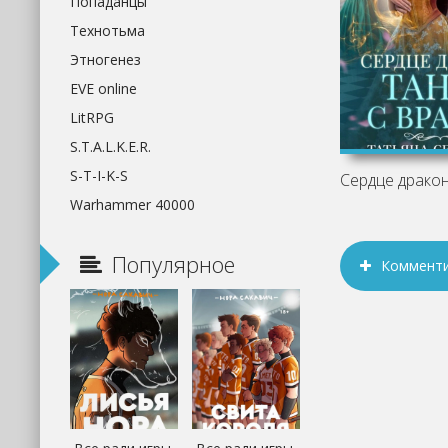
Попаданцы
Технотьма
Этногенез
EVE online
LitRPG
S.T.A.L.K.E.R.
S-T-I-K-S
Warhammer 40000
Популярное
Коммент