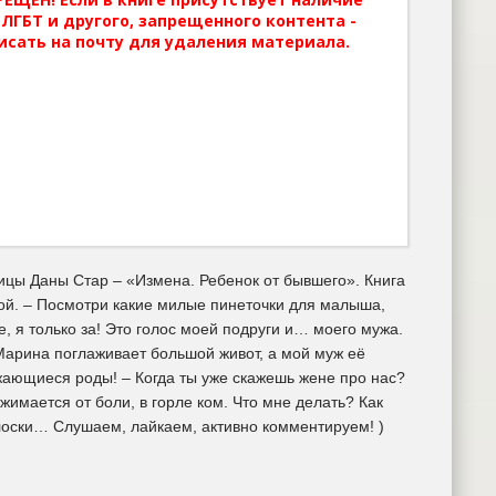
ЛГБТ и другого, запрещенного контента -
исать на почту для удаления материала.
ицы Даны Стар – «Измена. Ребенок от бывшего». Книга
ой. – Посмотри какие милые пинеточки для малыша,
, я только за! Это голос моей подруги и… моего мужа.
 Марина поглаживает большой живот, а мой муж её
жающиеся роды! – Когда ты уже скажешь жене про нас?
жимается от боли, в горле ком. Что мне делать? Как
олоски… Слушаем, лайкаем, активно комментируем! )