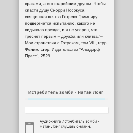
врагами, а его старейшим другом. Чтобы
спасти душу Снорри Носокуса,
священная клятва Готрека Гримниру
подвергнется испытанию, какого не
видывала прежде, и я не уверен, что
треснет первым – дружба или клятва.”–
Мои странствия с Готреком, том VIII, герр
Феликс Егер. Издательство "Альтдорф
Пресс", 2529
Истребитель зомби - Натан Лонг
Аудиокнига Истребитель зомби -
Натан Лонг слушать онлайн.