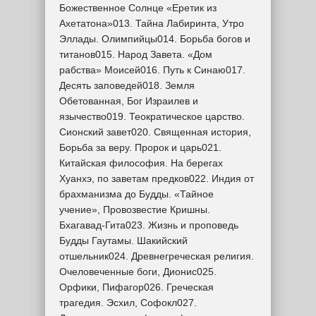
Божественное Солнце «Еретик из
Ахетатона»013. Тайна Лабиринта, Утро
Эллады. Олимпийцы014. Борьба богов и
титанов015. Народ Завета. «Дом
рабства» Моисей016. Путь к Синаю017.
Десять заповедей018. Земля
Обетованная, Бог Израилев и
язычество019. Теократическое царство.
Сионский завет020. Священная история,
Борьба за веру. Пророк и царь021.
Китайская философия. На берегах
Хуанхэ, по заветам предков022. Индия от
брахманизма до Будды. «Тайное
учение», Провозвестие Кришны.
Бхагавад-Гита023. Жизнь и проповедь
Будды Гаутамы. Шакийский
отшельник024. Древнегреческая религия.
Очеловеченные боги, Дионис025.
Орфики, Пифагор026. Греческая
трагедия. Эсхил, Софокл027.