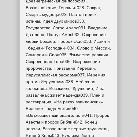
Древнегреческая философия.
Возникновение, Гераклит028. Сократ,
Смерть мудреца029. Платон поиск
истины, Идея двух миров030.
Государство, Логос и хаос031. Введение.
До плена. Пастух Амос032. Откровение
любви Божией. Пророк Осия033. Исайя и
«бедняки Господни»034. Слово о Мессии,
Самария и Сион035. Языческая реакция.
Сокровенная Тора036. Возрождение
пророчества. Призвание Иеремии,
Иерусалимская реформа037. Иеремия
против Иерусалима038. Небесная
колесница. Иезекииль, Крушение, И на
развалинах живет надежда039. Плен и
реставрация, «На реках вавилонских» ,
Видение Града Божия040.
«Ветхозаветный евангелист»041. Пророк
Авесты и пророк Библии042. Конец
неволи, Возвращение первые трудности,
Второй Храм043. Буддизм, йога и