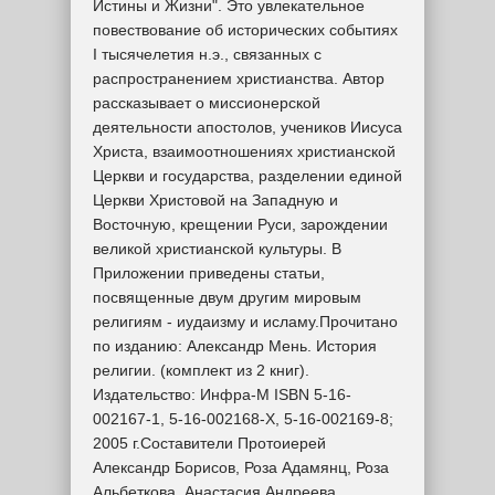
Истины и Жизни". Это увлекательное
повествование об исторических событиях
I тысячелетия н.э., связанных с
распространением христианства. Автор
рассказывает о миссионерской
деятельности апостолов, учеников Иисуса
Христа, взаимоотношениях христианской
Церкви и государства, разделении единой
Церкви Христовой на Западную и
Восточную, крещении Руси, зарождении
великой христианской культуры. В
Приложении приведены статьи,
посвященные двум другим мировым
религиям - иудаизму и исламу.Прочитано
по изданию: Александр Мень. История
религии. (комплект из 2 книг).
Издательство: Инфра-М ISBN 5-16-
002167-1, 5-16-002168-X, 5-16-002169-8;
2005 г.Составители Протоиерей
Александр Борисов, Роза Адамянц, Роза
Альбеткова, Анастасия Андреева,