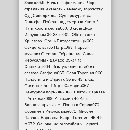
Завета059. Ночь в Гефсимании. Через
страдания и смерть к вечному торжеству.
Суд Синедриона, Суд прокуратора
Голгофа, Победа над смертью.Книга 2.
Пути христианства060. В силе Духа.
Иерусалим 30-35 гг.061. Обетование
Христово. Огонь Пятидесятницы062.
Свидетельство Петра063. Первый
мученик Стефан. Обращение Савла.
Иерусалим - Дамаск, 35-37 гг.
Элинисты064. Выступление и гибель
святого Стефана065. Савл Тарсянин066.
Палестина и Сирия с 36 по 43 гг. Св.
Филипп и ап. Пётр в Самарии067.
Центурион Корнилий068. Святой Варнава
в Антиохии069. Антиохия 40-45 гг.
Варнава призывает Павла в Сирию070.
События в Иерусалиме071. Миссия
Павла и Варнавы. Кипр - Галатия, 45-49
гг.072. Основание галатийских Церквей.