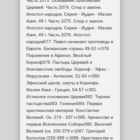
Часть 1073. Основание галатийских
Церквей. Часть 2074. Спор о законе.
Апостол народов. Сирия - Иудея - Малая
Азия, 49 г. Часть 1075. Спор о законе.
Апостол народов. Сирия - Иудея - Малая
Азия, 49 г. Часть 2076. Апостол
народов077. Павел начинает проповедь в
Европе. Балканские страны 49-52 гг.078.
Поражение в Афинах. Весёлый
Коринф079. Пастырь Церквей и
благовестник свободы. Коринф - Эфес -
Иерусалим - Антиохия, 51-54 гг.080.
Эфесский центр, смуты в Коринфе.
Малая Азия - Греция, 54-57 гг.081.
Истинное основание Церкви082. Тернии
пастырства083. Гонения084. Первая
христианская империя. Константин
Великий. Ок. 274 - 337 гг.085. Арианство и
первые Вселенские Соборы086. Василий
Великий (ок. 330-379 гг.)087. Григорий
Богослов (330-389 гг.)088. Христианство и