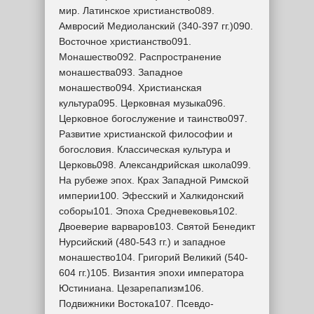
мир. Латинское христианство089.
Амвросий Медиоланский (340-397 гг.)090.
Восточное христианство091.
Монашество092. Распространение
монашества093. Западное
монашество094. Христианская
культура095. Церковная музыка096.
Церковное богослужение и таинство097.
Развитие христианской философии и
богословия. Классическая культура и
Церковь098. Александрийская школа099.
На рубеже эпох. Крах Западной Римской
империи100. Эфесский и Халкидонский
соборы101. Эпоха Средневековья102.
Двоеверие варваров103. Святой Бенедикт
Нурсийский (480-543 гг.) и западное
монашество104. Григорий Великий (540-
604 гг.)105. Византия эпохи императора
Юстиниана. Цезарепапизм106.
Подвижники Востока107. Псевдо-