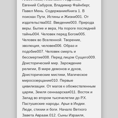
Евгений Сабуров, Владимир Файнберг,
Павел Мень. СодержаниеКнига 1. В
поисках Пути, Истины и Жизни001. От
издательства002. Введение003. Природа
веры. Бытие и вера, На пороге последней
тайны004. Человек перед Богом005.
Человек во Вселенной. Творение,
эволюция, человек006. Образ и
подобие007. Человек смерть и
бессмертие008. Перед лицом Сущего009.
Доисторический мир. Зарождение
религии, В мире демонов и духов,
Доисторические мистики, Магическое
миросозерцание010. Первые
цивилизации. От магов к обожествленным
царям, Земля сеннаарская011. Восток и
Запад во втором тысячелетии до Р.Х.
Пастушеские народы. Арьи в Индии.
Люди, стихии и боги. Начало Ветхого
Завета Авраам.012. Сыны Израиля,