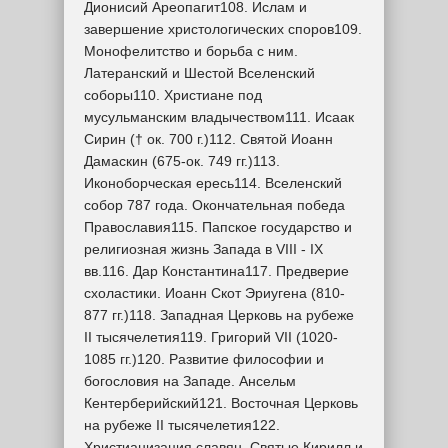
Дионисий Ареопагит108. Ислам и
завершение христологических споров109.
Монофелитство и борьба с ним.
Латеранский и Шестой Вселенский
соборы110. Христиане под
мусульманским владычеством111. Исаак
Сирин († ок. 700 г.)112. Святой Иоанн
Дамаскин (675-ок. 749 гг.)113.
Иконоборческая ересь114. Вселенский
собор 787 года. Окончательная победа
Православия115. Папское государство и
религиозная жизнь Запада в VIII - IX
вв.116. Дар Константина117. Предверие
схоластики. Иоанн Скот Эриугена (810-
877 гг.)118. Западная Церковь на рубеже
II тысячелетия119. Григорий VII (1020-
1085 гг.)120. Развитие философии и
богословия на Западе. Ансельм
Кентерберийский121. Восточная Церковь
на рубеже II тысячелетия122.
Христианизация славян. Святые Кирилл и