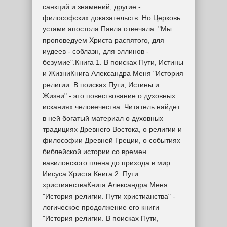
санкций и знамений, другие -
философских доказательств. Но Церковь
устами апостола Павла отвечала: "Мы
проповедуем Христа распятого, для
иудеев - соблазн, для эллинов -
безумие".Книга 1. В поисках Пути, Истины
и ЖизниКнига Александра Меня "История
религии. В поисках Пути, Истины и
Жизни" - это повествование о духовных
исканиях человечества. Читатель найдет
в ней богатый материал о духовных
традициях Древнего Востока, о религии и
философии Древней Греции, о событиях
библейской истории со времен
вавилонского плена до прихода в мир
Иисуса Христа.Книга 2. Пути
христианстваКнига Александра Меня
"История религии. Пути христианства" -
логическое продолжение его книги
"История религии. В поисках Пути,