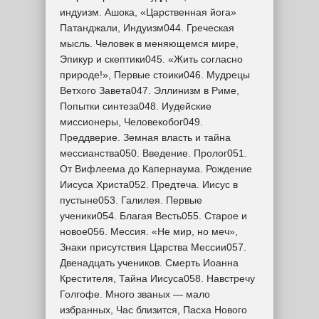
индуизм. Ашока, «Царственная йога»
Патанджали, Индуизм044. Греческая
мысль. Человек в меняющемся мире,
Эпикур и скептики045. «Жить согласно
природе!», Первые стоики046. Мудрецы
Ветхого Завета047. Эллинизм в Риме,
Попытки синтеза048. Иудейские
миссионеры, Человекобог049.
Преддверие. Земная власть и тайна
мессианства050. Введение. Пролог051.
От Вифлеема до Капернаума. Рождение
Иисуса Христа052. Предтеча. Иисус в
пустыне053. Галилея. Первые
ученики054. Благая Весть055. Старое и
новое056. Мессия. «Не мир, но меч»,
Знаки присутствия Царства Мессии057.
Двенадцать учеников. Смерть Иоанна
Крестителя, Тайна Иисуса058. Навстречу
Голгофе. Много званых — мало
избранных, Час близится, Пасха Нового