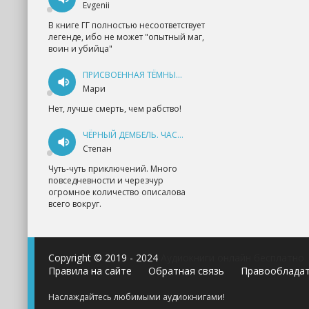
Evgenii
В книге ГГ полностью несоответствует
легенде, ибо не может "опытный маг,
воин и убийца"
ПРИСВОЕННАЯ ТЁМНЫМ. ПРОКЛЯТАЯ ЛЮБОВЬ - АННА ГЕРР
Мари
Нет, лучше смерть, чем рабство!
ЧЁРНЫЙ ДЕМБЕЛЬ. ЧАСТЬ 1 - АНДРЕЙ ФЕДИН
Степан
Чуть-чуть приключений. Много
повседневности и черезчур
огромное количество описалова
всего вокруг.
Copyright © 2019 - 2024
Аудиокниги онлайн бесплатно
Правила на сайте
Обратная связь
Правооблада
Наслаждайтесь любимыми аудиокнигами!