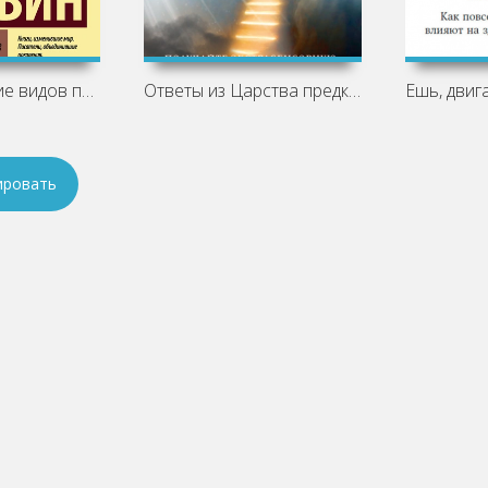
Происхождение видов путем естественного
Ответы из Царства предков: получайте
ировать