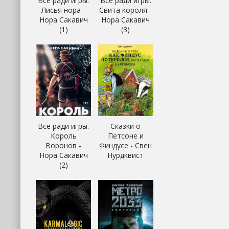
Все ради игры.
Все ради игры.
Лисья нора -
Свита короля -
Нора Сакавич
Нора Сакавич
(1)
(3)
Все ради игры.
Сказки о
Король
Петсоне и
Воронов -
Финдусе - Свен
Нора Сакавич
Нурдквист
(2)