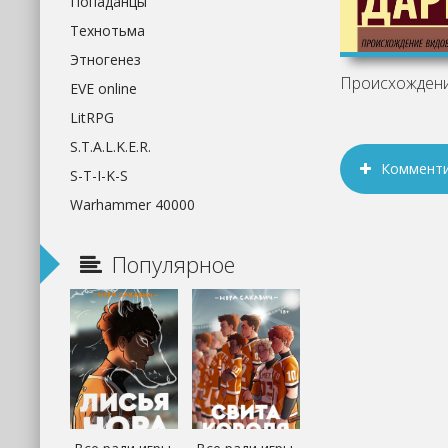
Попаданцы
Технотьма
Этногенез
EVE online
LitRPG
S.T.A.L.K.E.R.
Коммент
S-T-I-K-S
Warhammer 40000
Популярное