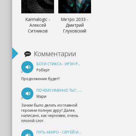
Karmalogic -
Метро 2033 -
Алексей
Дмитрий
Ситников
Глуховский
Комментарии
БОГИ СТИКСА - ИРЭН РУДКЕВИЧ
Роберт
Продолжение будет?
ПОЧЕМУ ИМЕННО ТЫ?.. КНИГА 1 - ЕКАТЕРИНА ЮДИНА
Мари
Зачем было делать из главной
героини полную дуру? Далее,
написано, как черновик, очень
плохой слог.
ПУТЬ АКИРО - СЕРГЕЙ ИЗМАЙЛОВ