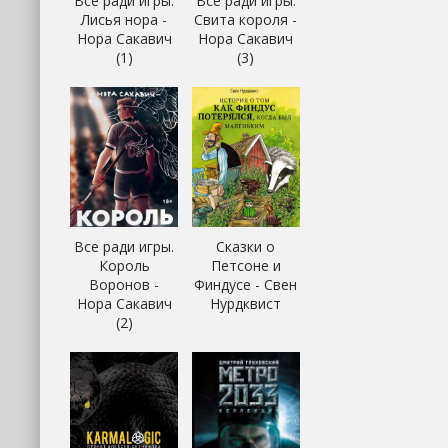
Все ради игры.
Все ради игры.
Лисья нора -
Свита короля -
Нора Сакавич
Нора Сакавич
(1)
(3)
Все ради игры.
Сказки о
Король
Петсоне и
Воронов -
Финдусе - Свен
Нора Сакавич
Нурдквист
(2)