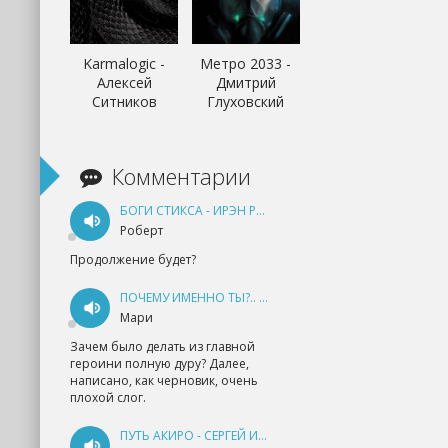
Karmalogic -
Метро 2033 -
Алексей
Дмитрий
Ситников
Глуховский
Комментарии
БОГИ СТИКСА - ИРЭН РУДКЕВИЧ
Роберт
Продолжение будет?
ПОЧЕМУ ИМЕННО ТЫ?.. КНИГА 1 - ЕКАТЕРИНА ЮДИНА
Мари
Зачем было делать из главной
героини полную дуру? Далее,
написано, как черновик, очень
плохой слог.
ПУТЬ АКИРО - СЕРГЕЙ ИЗМАЙЛОВ