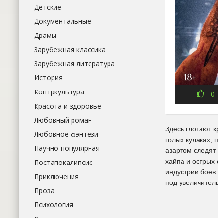
Детские
Документальные
Драмы
Зарубежная классика
Зарубежная литература
История
Контркультура
0
Красота и здоровье
Любовный роман
Здесь глотают к
Любовное фэнтези
голых кулаках, 
Научно-популярная
азартом следят 
хайпа и острых
Постапокалипсис
индустрии боев
Приключения
под увеличитель
Проза
Психология