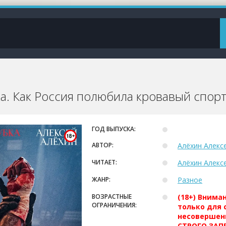
а. Как Россия полюбила кровавый спорт
ГОД ВЫПУСКА:
АВТОР:
Алёхин Алекс
ЧИТАЕТ:
Алёхин Алекс
ЖАНР:
Разное
ВОЗРАСТНЫЕ
(18+) Внима
ОГРАНИЧЕНИЯ:
только для 
несовершен
СТРОГО ЗАПР