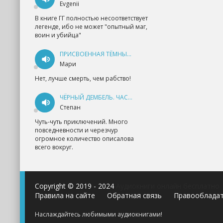
Evgenii
В книге ГГ полностью несоответствует
легенде, ибо не может "опытный маг,
воин и убийца"
ПРИСВОЕННАЯ ТЁМНЫМ. ПРОКЛЯТАЯ ЛЮБОВЬ - АННА ГЕРР
Мари
Нет, лучше смерть, чем рабство!
ЧЁРНЫЙ ДЕМБЕЛЬ. ЧАСТЬ 1 - АНДРЕЙ ФЕДИН
Степан
Чуть-чуть приключений. Много
повседневности и черезчур
огромное количество описалова
всего вокруг.
Copyright © 2019 - 2024
Аудиокниги онлайн бесплатно
Правила на сайте
Обратная связь
Правооблада
Наслаждайтесь любимыми аудиокнигами!