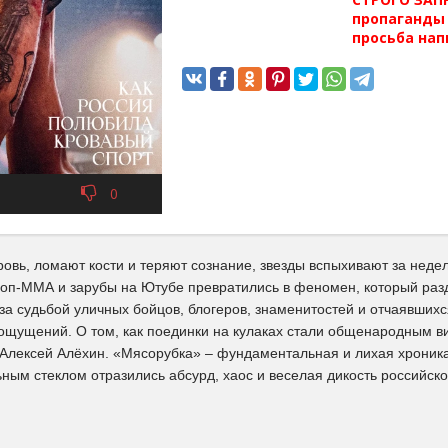
пропаганды 
просьба нап
0
ровь, ломают кости и теряют сознание, звезды вспыхивают за недел
поп‑ММА и зарубы на Ютубе превратились в феномен, который разд
за судьбой уличных бойцов, блогеров, знаменитостей и отчаявшихс
 ощущений. О том, как поединки на кулаках стали общенародным в
 Алексей Алёхин. «Мясорубка» – фундаментальная и лихая хроник
ным стеклом отразились абсурд, хаос и веселая дикость российско