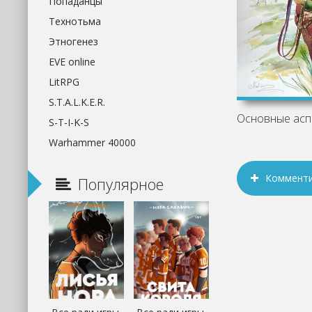
Попаданцы
Технотьма
Этногенез
EVE online
LitRPG
S.T.A.L.K.E.R.
S-T-I-K-S
Warhammer 40000
Коммент
Популярное