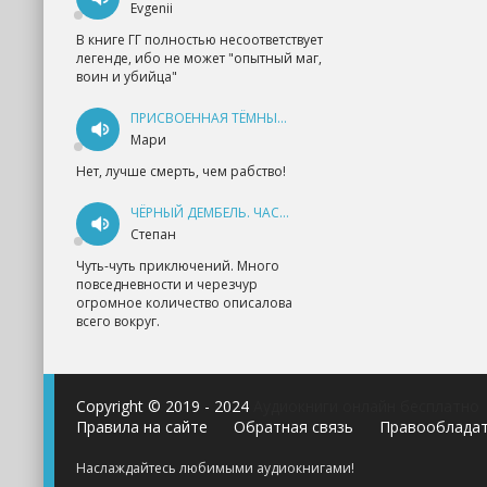
Evgenii
В книге ГГ полностью несоответствует
легенде, ибо не может "опытный маг,
воин и убийца"
ПРИСВОЕННАЯ ТЁМНЫМ. ПРОКЛЯТАЯ ЛЮБОВЬ - АННА ГЕРР
Мари
Нет, лучше смерть, чем рабство!
ЧЁРНЫЙ ДЕМБЕЛЬ. ЧАСТЬ 1 - АНДРЕЙ ФЕДИН
Степан
Чуть-чуть приключений. Много
повседневности и черезчур
огромное количество описалова
всего вокруг.
Copyright © 2019 - 2024
Аудиокниги онлайн бесплатно
Правила на сайте
Обратная связь
Правооблада
Наслаждайтесь любимыми аудиокнигами!