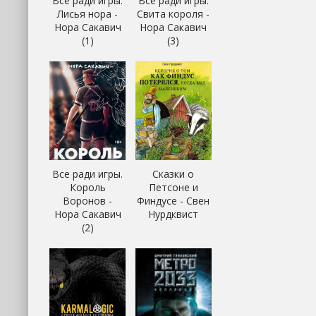
Все ради игры.
Все ради игры.
Лисья нора -
Свита короля -
Нора Сакавич
Нора Сакавич
(1)
(3)
Все ради игры.
Сказки о
Король
Петсоне и
Воронов -
Финдусе - Свен
Нора Сакавич
Нурдквист
(2)