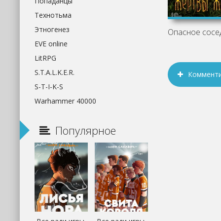
Попаданцы
Технотьма
Этногенез
EVE online
LitRPG
S.T.A.L.K.E.R.
Коммент
S-T-I-K-S
Warhammer 40000
Популярное