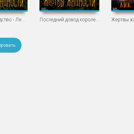
Опасное соседство - Лео Сухов
Последний довод королей - Лео Сухов
ировать