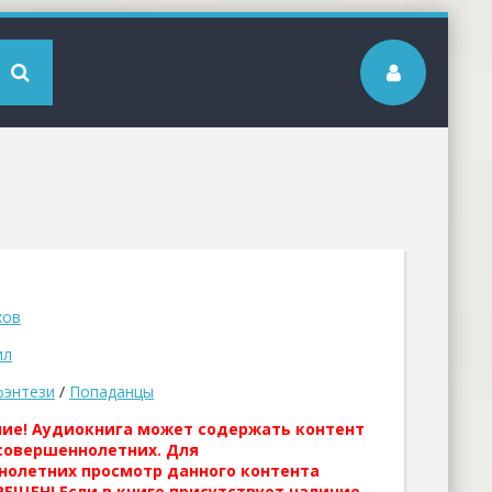
хов
ил
фэнтези
/
Попаданцы
ние! Аудиокнига может содержать контент
совершеннолетних. Для
нолетних просмотр данного контента
ЕЩЕН! Если в книге присутствует наличие