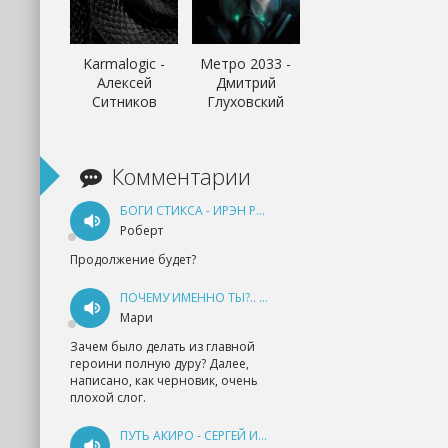
Karmalogic -
Метро 2033 -
Алексей
Дмитрий
Ситников
Глуховский
Комментарии
БОГИ СТИКСА - ИРЭН РУДКЕВИЧ
Роберт
Продолжение будет?
ПОЧЕМУ ИМЕННО ТЫ?.. КНИГА 1 - ЕКАТЕРИНА ЮДИНА
Мари
Зачем было делать из главной
героини полную дуру? Далее,
написано, как черновик, очень
плохой слог.
ПУТЬ АКИРО - СЕРГЕЙ ИЗМАЙЛОВ