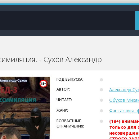
симиляция. - Сухов Александр
ГОД ВЫПУСКА:
АВТОР:
Александр Су
ЧИТАЕТ:
Обухов Миха
ЖАНР:
Фантастика, 
ВОЗРАСТНЫЕ
(18+) Внима
ОГРАНИЧЕНИЯ:
только для 
несовершен
СТРОГО ЗАПР