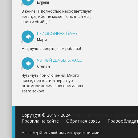
Evgenii
В книге ГГ полностью несоответствует
легенде, ибо не может "опытный маг,
воин и убийца"
ПРИСВОЕННАЯ ТЁМНЫМ. ПРОКЛЯТАЯ ЛЮБОВЬ - АННА ГЕРР
Мари
Нет, лучше смерть, чем рабство!
ЧЁРНЫЙ ДЕМБЕЛЬ. ЧАСТЬ 1 - АНДРЕЙ ФЕДИН
Степан
Чуть-чуть приключений. Много
повседневности и черезчур
огромное количество описалова
всего вокруг.
Copyright © 2019 - 2024
Аудиокниги онлайн бесплатно
Правила на сайте
Обратная связь
Правооблада
Наслаждайтесь любимыми аудиокнигами!