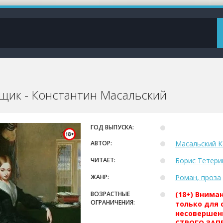
щик - Константин Масальский
ГОД ВЫПУСКА:
АВТОР:
Масальский К
ЧИТАЕТ:
Борис Тетери
ЖАНР:
Роман, проза
ВОЗРАСТНЫЕ
(18+) Внима
ОГРАНИЧЕНИЯ:
только для 
несовершен
СТРОГО ЗАПР