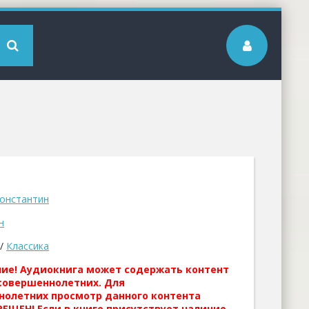
онстантин
н
/
Классика
ние! Аудиокнига может содержать контент
совершеннолетних. Для
нолетних просмотр данного контента
ЕЩЕН! Если в книге присутствует наличие