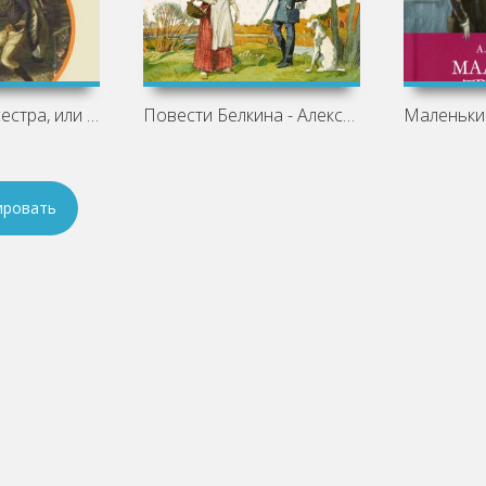
Кто брат, кто сестра, или Обман за
Повести Белкина - Александр Пушкин
ировать