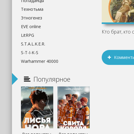
Попаданцы
Технотьма
Этногенез
EVE online
LitRPG
S.T.A.L.K.E.R.
S-T-I-K-S
Коммент
Warhammer 40000
Популярное