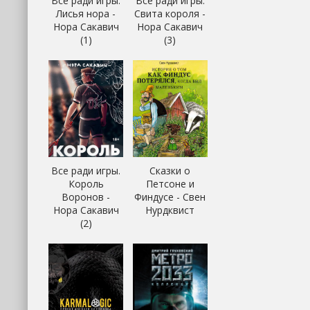
Все ради игры.
Все ради игры.
Лисья нора -
Свита короля -
Нора Сакавич
Нора Сакавич
(1)
(3)
Все ради игры.
Сказки о
Король
Петсоне и
Воронов -
Финдусе - Свен
Нора Сакавич
Нурдквист
(2)