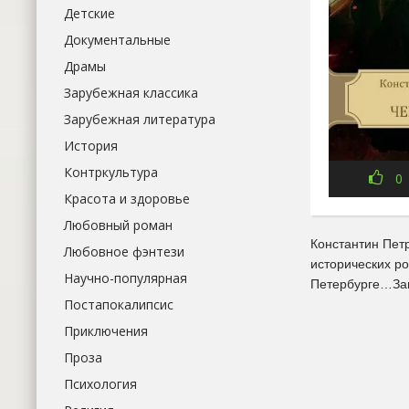
Детские
Документальные
Драмы
Зарубежная классика
Зарубежная литература
История
Контркультура
0
Красота и здоровье
Любовный роман
Константин Петр
Любовное фэнтези
исторических р
Научно-популярная
Петербурге…Зап
Постапокалипсис
Приключения
Проза
Психология