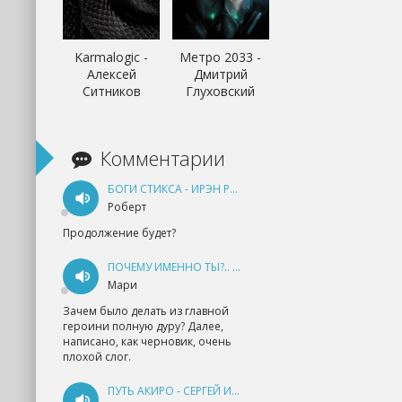
Karmalogic -
Метро 2033 -
Алексей
Дмитрий
Ситников
Глуховский
Комментарии
БОГИ СТИКСА - ИРЭН РУДКЕВИЧ
Роберт
Продолжение будет?
ПОЧЕМУ ИМЕННО ТЫ?.. КНИГА 1 - ЕКАТЕРИНА ЮДИНА
Мари
Зачем было делать из главной
героини полную дуру? Далее,
написано, как черновик, очень
плохой слог.
ПУТЬ АКИРО - СЕРГЕЙ ИЗМАЙЛОВ