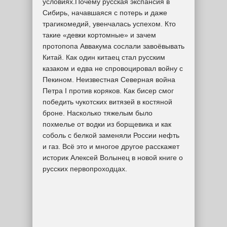
условиях.Почему русская экспансия в
Сибирь, начавшаяся с потерь и даже
трагикомедий, увенчалась успехом. Кто
такие «девки кортомные» и зачем
протопопа Аввакума сослали завоёвывать
Китай. Как один китаец стал русским
казаком и едва не спровоцировал войну с
Пекином. Неизвестная Северная война
Петра I против коряков. Как бисер смог
победить чукотских витязей в костяной
броне. Насколько тяжелым было
похмелье от водки из борщевика и как
соболь с белкой заменяли России нефть
и газ. Всё это и многое другое расскажет
историк Алексей Волынец в новой книге о
русских первопроходцах.