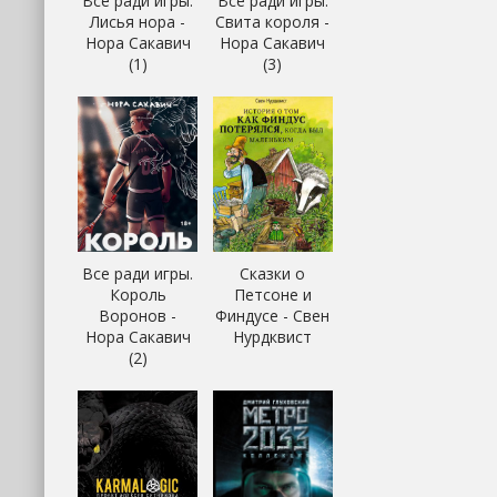
Все ради игры.
Все ради игры.
Лисья нора -
Свита короля -
Нора Сакавич
Нора Сакавич
(1)
(3)
Все ради игры.
Сказки о
Король
Петсоне и
Воронов -
Финдусе - Свен
Нора Сакавич
Нурдквист
(2)