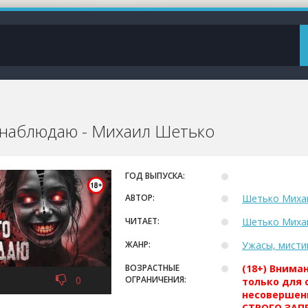
 наблюдаю - Михаил Шетько
ГОД ВЫПУСКА:
АВТОР:
Шетько Миха
ЧИТАЕТ:
Шетько Миха
ЖАНР:
Ужасы, мисти
ВОЗРАСТНЫЕ
(18+) Внима
0
ОГРАНИЧЕНИЯ:
только для 
несовершен
СТРОГО ЗАПР