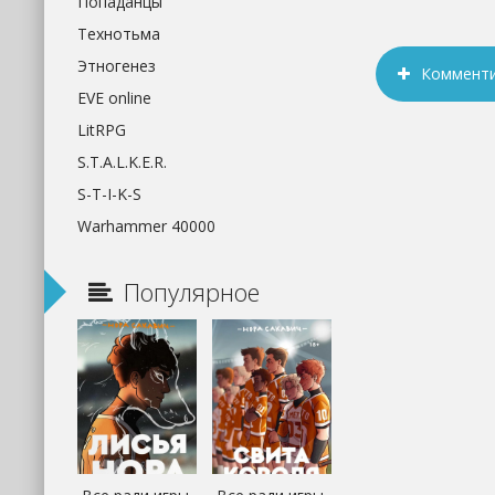
Попаданцы
Технотьма
Этногенез
Коммент
EVE online
LitRPG
S.T.A.L.K.E.R.
S-T-I-K-S
Warhammer 40000
Популярное