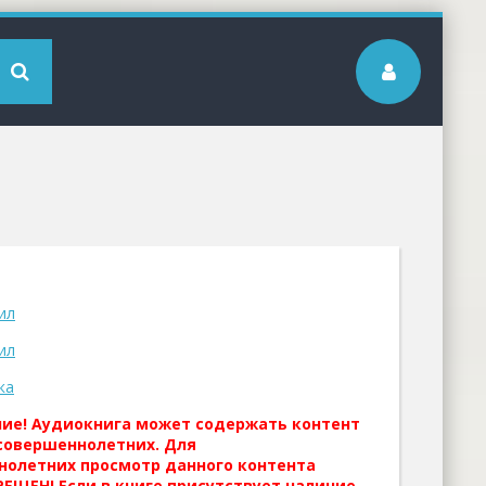
ил
ил
ка
ние! Аудиокнига может содержать контент
совершеннолетних. Для
нолетних просмотр данного контента
ЕЩЕН! Если в книге присутствует наличие