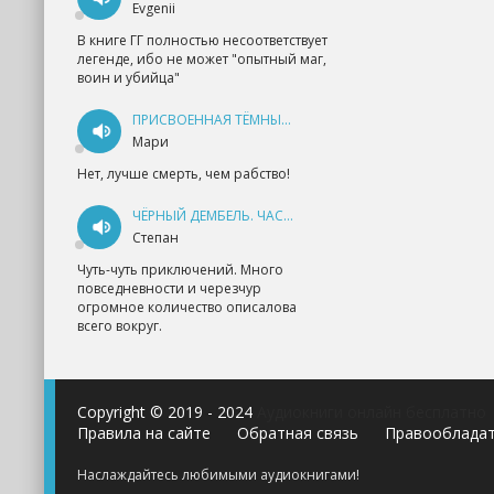
Evgenii
В книге ГГ полностью несоответствует
легенде, ибо не может "опытный маг,
воин и убийца"
ПРИСВОЕННАЯ ТЁМНЫМ. ПРОКЛЯТАЯ ЛЮБОВЬ - АННА ГЕРР
Мари
Нет, лучше смерть, чем рабство!
ЧЁРНЫЙ ДЕМБЕЛЬ. ЧАСТЬ 1 - АНДРЕЙ ФЕДИН
Степан
Чуть-чуть приключений. Много
повседневности и черезчур
огромное количество описалова
всего вокруг.
Copyright © 2019 - 2024
Аудиокниги онлайн бесплатно
Правила на сайте
Обратная связь
Правооблада
Наслаждайтесь любимыми аудиокнигами!