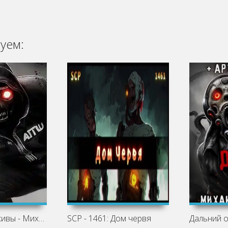
уем:
Секретные архивы - Михаил Шетько
SCP - 1461: Дом червя