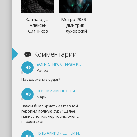
Karmalogic -
Метро 2033 -
Алексей
Дмитрий
Ситников
Глуховский
Комментарии
БОГИ СТИКСА - ИРЭН РУДКЕВИЧ
Роберт
Продолжение будет?
ПОЧЕМУ ИМЕННО ТЫ?.. КНИГА 1 - ЕКАТЕРИНА ЮДИНА
Мари
Зачем было делать из главной
героини полную дуру? Далее,
написано, как черновик, очень
плохой слог.
ПУТЬ АКИРО - СЕРГЕЙ ИЗМАЙЛОВ