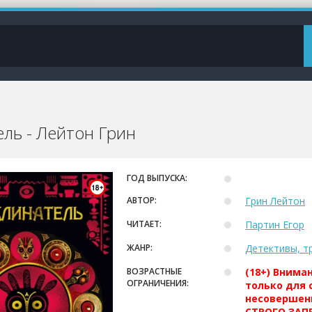
ель - Лейтон Грин
ГОД ВЫПУСКА:
АВТОР:
Грин Лейтон
ЧИТАЕТ:
Партин Егор
ЖАНР:
Детективы, т
ВОЗРАСТНЫЕ
(18+) Внима
ОГРАНИЧЕНИЯ:
только для 
несовершен
СТРОГО ЗАПР