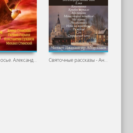
МногоГолосье. Александр Грин -
Святочные рассказы - Антон Чехов