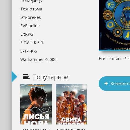
Попаданцы
Технотьма
Этногенез
EVE online
LitRPG
S.T.A.L.K.E.R.
S-T-I-K-S
Египтянин - Л
Warhammer 40000
Популярное
Коммент