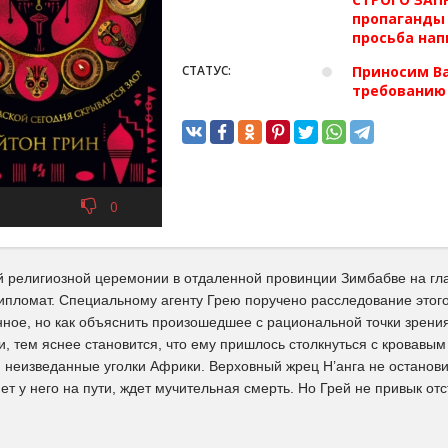
пропаганды 
просьба нап
СТАТУС:
Приносим Ва
требованию
0
й религиозной церемонии в отдаленной провинции Зимбабве на гла
пломат. Специальному агенту Грею поручено расследование этого д
нное, но как объяснить произошедшее с рациональной точки зрения
 тем яснее становится, что ему пришлось столкнуться с кровавым к
неизведанные уголки Африки. Верховный жрец Н’анга не остановит
нет у него на пути, ждет мучительная смерть. Но Грей не привык отс