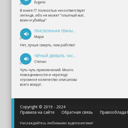
Evgenii
В книге ГГ полностью несоответствует
легенде, ибо не может "опытный маг,
воин и убийца"
ПРИСВОЕННАЯ ТЁМНЫМ. ПРОКЛЯТАЯ ЛЮБОВЬ - АННА ГЕРР
Мари
Нет, лучше смерть, чем рабство!
ЧЁРНЫЙ ДЕМБЕЛЬ. ЧАСТЬ 1 - АНДРЕЙ ФЕДИН
Степан
Чуть-чуть приключений. Много
повседневности и черезчур
огромное количество описалова
всего вокруг.
Copyright © 2019 - 2024
Аудиокниги онлайн бесплатно
Правила на сайте
Обратная связь
Правооблада
Наслаждайтесь любимыми аудиокнигами!