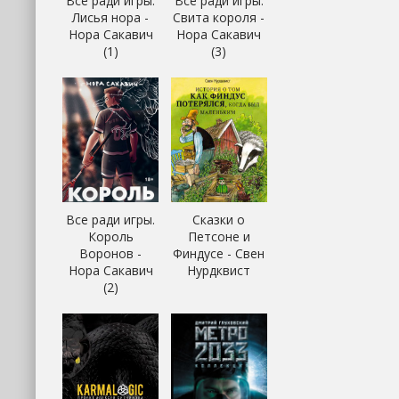
Все ради игры.
Все ради игры.
Лисья нора -
Свита короля -
Нора Сакавич
Нора Сакавич
(1)
(3)
Все ради игры.
Сказки о
Король
Петсоне и
Воронов -
Финдусе - Свен
Нора Сакавич
Нурдквист
(2)