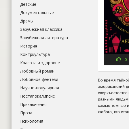
Детские
Документальные
Драмы
Зарубежная классика
Зарубежная литература
История
Контркультура
0
Красота и здоровье
Любовный роман
Любовное фэнтези
Во время тайно
американский ди
Научно-популярная
сверхъестестве
Постапокалипсис
разными людьми,
Приключения
самые темные и 
любого, кто ста
Проза
Психология