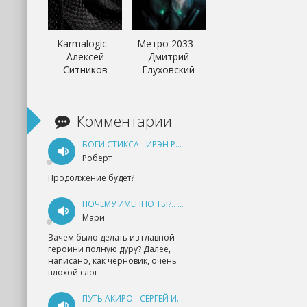
Karmalogic -
Метро 2033 -
Алексей
Дмитрий
Ситников
Глуховский
Комментарии
БОГИ СТИКСА - ИРЭН РУДКЕВИЧ
Роберт
Продолжение будет?
ПОЧЕМУ ИМЕННО ТЫ?.. КНИГА 1 - ЕКАТЕРИНА ЮДИНА
Мари
Зачем было делать из главной
героини полную дуру? Далее,
написано, как черновик, очень
плохой слог.
ПУТЬ АКИРО - СЕРГЕЙ ИЗМАЙЛОВ