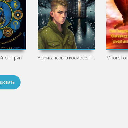
ейтон Грин
Африканеры в космосе. Гибель ковчега
ировать