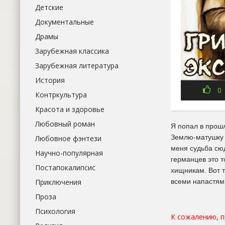
Детские
Документальные
Драмы
Зарубежная классика
Зарубежная литература
История
0
Контркультура
Красота и здоровье
Любовный роман
Я попал в прошл
Землю-матушку р
Любовное фэнтези
меня судьба сюд
Научно-популярная
германцев это 
Постапокалипсис
хищникам. Вот т
Приключения
всеми напастями
Проза
Психология
К сожалению, 