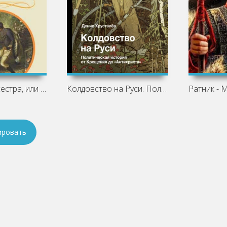
Кто брат, кто сестра, или Обман за
Колдовство на Руси. Политическая
Ратник - 
ировать