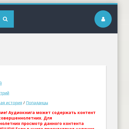
й
трий
ая история
/
Попаданцы
ние! Аудиокнига может содержать контент
совершеннолетних. Для
нолетних просмотр данного контента
ЕЩЕН! Если в книге присутствует наличие