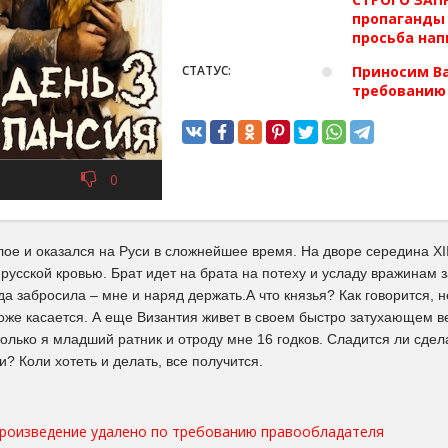
пропаганды 
просьба нап
СТАТУС:
Приносим Ва
требованию
0
ое и оказался на Руси в сложнейшее время. На дворе середина XI
усской кровью. Брат идет на брата на потеху и усладу вражинам за
а забросила – мне и наряд держать.А что князья? Как говорится, н
тоже касается. А еще Византия живет в своем быстро затухающем 
олько я младший ратник и отроду мне 16 годков. Сладится ли сде
? Коли хотеть и делать, все получится.
произведение удалено по требованию правообладателя