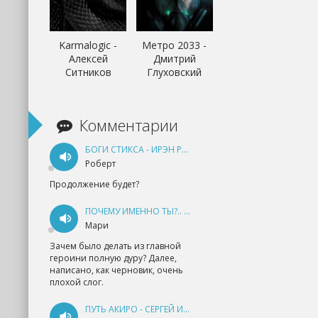
Karmalogic -
Метро 2033 -
Алексей
Дмитрий
Ситников
Глуховский
Комментарии
БОГИ СТИКСА - ИРЭН РУДКЕВИЧ
Роберт
Продолжение будет?
ПОЧЕМУ ИМЕННО ТЫ?.. КНИГА 1 - ЕКАТЕРИНА ЮДИНА
Мари
Зачем было делать из главной
героини полную дуру? Далее,
написано, как черновик, очень
плохой слог.
ПУТЬ АКИРО - СЕРГЕЙ ИЗМАЙЛОВ