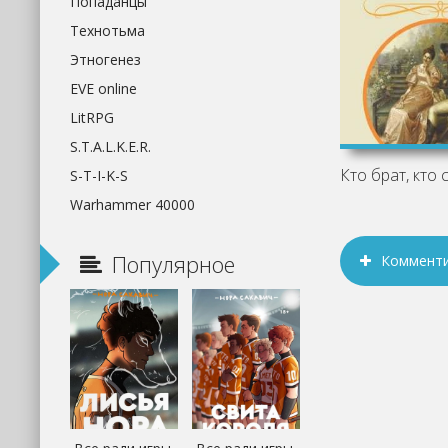
Попаданцы
Технотьма
Этногенез
EVE online
LitRPG
S.T.A.L.K.E.R.
S-T-I-K-S
Warhammer 40000
Популярное
Коммент