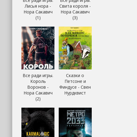
Все ради игры.
Все ради игры.
Лисья нора -
Свита короля -
Нора Сакавич
Нора Сакавич
(1)
(3)
Все ради игры.
Сказки о
Король
Петсоне и
Воронов -
Финдусе - Свен
Нора Сакавич
Нурдквист
(2)