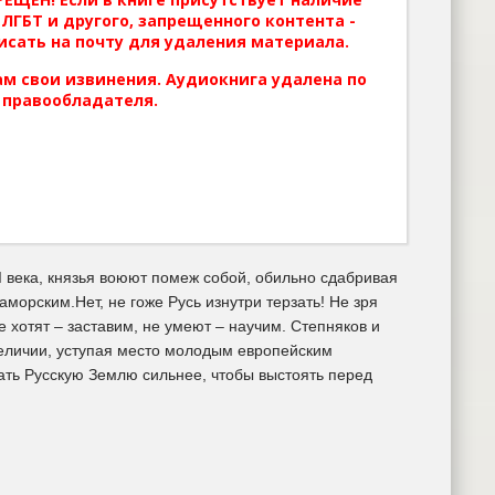
ЛГБТ и другого, запрещенного контента -
исать на почту для удаления материала.
м свои извинения. Аудиокнига удалена по
 правообладателя.
I века, князья воюют помеж собой, обильно сдабривая
морским.Нет, не гоже Русь изнутри терзать! Не зря
е хотят – заставим, не умеют – научим. Степняков и
величии, уступая место молодым европейским
лать Русскую Землю сильнее, чтобы выстоять перед