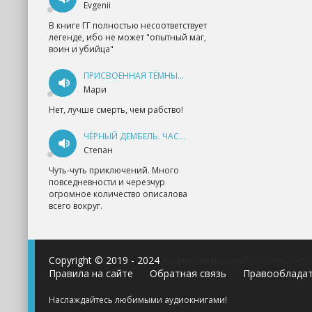
Evgenii
В книге ГГ полностью несоответствует
легенде, ибо не может "опытный маг,
воин и убийца"
ПРИСВОЕННАЯ ТЁМНЫМ. ПРОКЛЯТАЯ ЛЮБОВЬ - АННА ГЕРР
Мари
Нет, лучше смерть, чем рабство!
ЧЁРНЫЙ ДЕМБЕЛЬ. ЧАСТЬ 1 - АНДРЕЙ ФЕДИН
Степан
Чуть-чуть приключений. Много
повседневности и черезчур
огромное количество описалова
всего вокруг.
Copyright © 2019 - 2024
Аудиокниги онлайн бесплатно
Правила на сайте
Обратная связь
Правооблада
Наслаждайтесь любимыми аудиокнигами!