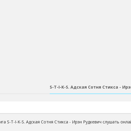
S-T-I-K-S. Адская Сотня Стикса - Ир
га S-T-I-K-S. Адская Сотня Стикса - Ирэн Рудкевич слушать онла