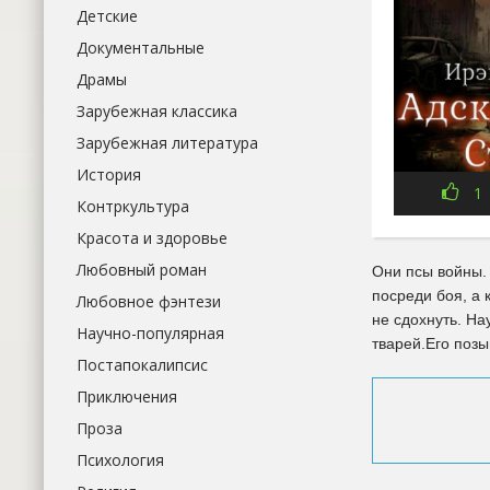
Детские
Документальные
Драмы
Зарубежная классика
Зарубежная литература
История
1
Контркультура
Красота и здоровье
Любовный роман
Они псы войны.
посреди боя, а 
Любовное фэнтези
не сдохнуть. Н
Научно-популярная
тварей.Его позы
Постапокалипсис
Приключения
Проза
Психология