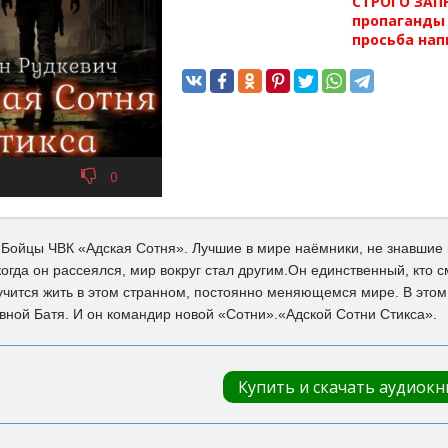
СТРОГО ЗАПР
пропаганды 
просьба нап
0
 Бойцы ЧВК «Адская Сотня». Лучшие в мире наёмники, не знавшие
когда он рассеялся, мир вокруг стал другим.Он единственный, кто с
аучится жить в этом странном, постоянно меняющемся мире. В это
вной Батя. И он командир новой «Сотни».«Адской Сотни Стикса».
Купить и скачать аудиокн