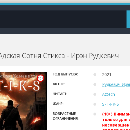
. Адская Сотня Стикса - Ирэн Рудкевич
ГОД ВЫПУСКА:
2021
АВТОР:
Рудкевич Ирэ
ЧИТАЕТ:
Aztech
ЖАНР:
S-T-I-K-S
ВОЗРАСТНЫЕ
(18+) Внима
ОГРАНИЧЕНИЯ:
только для 
несовершен