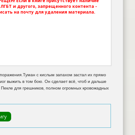
ЕЩЕН! Если в книге присутствует наличие
ЛГБТ и другого, запрещенного контента -
исать на почту для удаления материала.
 поражения.Туман с кислым запахом застал их прямо
мог выжить в том бою. Он сделает всё, чтоб и дальше
м Пекле для грешников, полном огромных кровожадных
игу