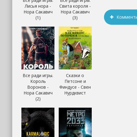
Все ради игры.
Все ради игры.
Лисья нора -
Свита короля -
Нора Сакавич
Нора Сакавич
Коммент
(1)
(3)
Все ради игры.
Сказки о
Король
Петсоне и
Воронов -
Финдусе - Свен
Нора Сакавич
Нурдквист
(2)