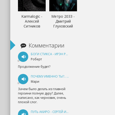
Karmalogic -
Метро 2033 -
Алексей
Дмитрий
Ситников
Глуховский
Комментарии
БОГИ СТИКСА - ИРЭН РУДКЕВИЧ
Роберт
Продолжение будет?
ПОЧЕМУ ИМЕННО ТЫ?.. КНИГА 1 - ЕКАТЕРИНА ЮДИНА
Мари
Зачем было делать из главной
героини полную дуру? Далее,
написано, как черновик, очень
плохой слог.
ПУТЬ АКИРО - СЕРГЕЙ ИЗМАЙЛОВ