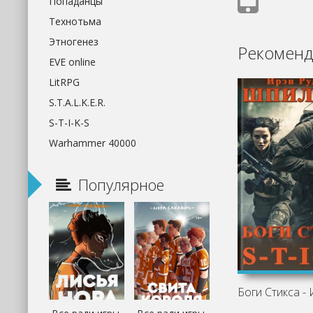
Попаданцы
Технотьма
Этногенез
Рекоменд
EVE online
LitRPG
S.T.A.L.K.E.R.
S-T-I-K-S
Warhammer 40000
Популярное