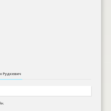
эн Рудкевич
йн.