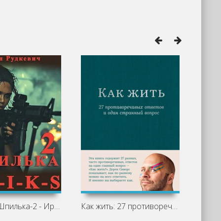
S-T-I-K-S. Шпилька-2 - Ирэн Рудкевич
Как жить: 27 противоречивых ответов и