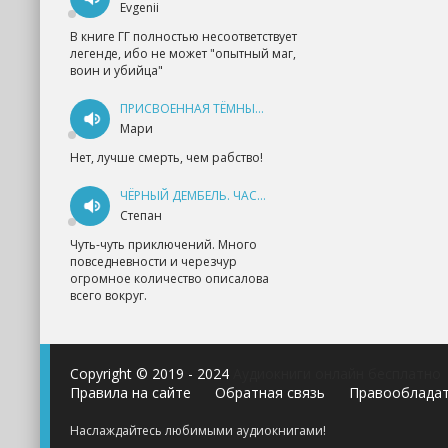
Evgenii
В книге ГГ полностью несоответствует
легенде, ибо не может "опытный маг,
воин и убийца"
ПРИСВОЕННАЯ ТЁМНЫМ. ПРОКЛЯТАЯ ЛЮБОВЬ - АННА ГЕРР
Мари
Нет, лучше смерть, чем рабство!
ЧЁРНЫЙ ДЕМБЕЛЬ. ЧАСТЬ 1 - АНДРЕЙ ФЕДИН
Степан
Чуть-чуть приключений. Много
повседневности и черезчур
огромное количество описалова
всего вокруг.
Copyright © 2019 - 2024
Аудиокниги онлайн бесплатно
Правила на сайте
Обратная связь
Правооблада
Наслаждайтесь любимыми аудиокнигами!