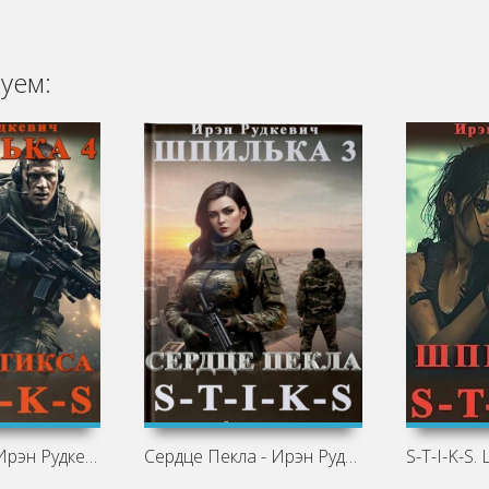
уем:
Боги Стикса - Ирэн Рудкевич
Сердце Пекла - Ирэн Рудкевич