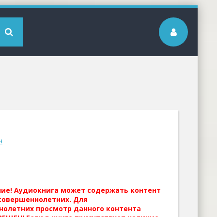
н
ние! Аудиокнига может содержать контент
совершеннолетних. Для
нолетних просмотр данного контента