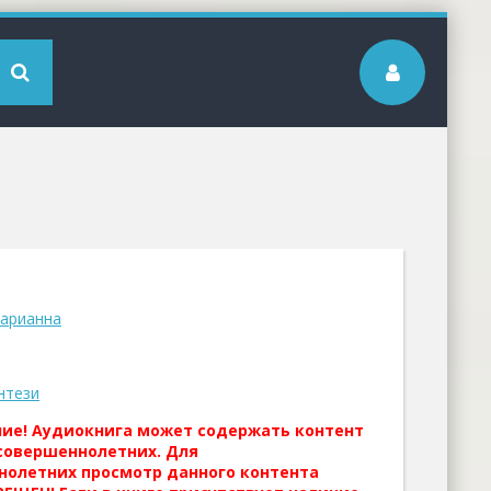
арианна
нтези
ние! Аудиокнига может содержать контент
совершеннолетних. Для
нолетних просмотр данного контента