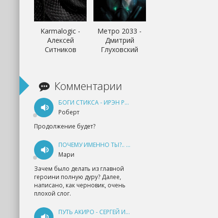
Karmalogic -
Метро 2033 -
Алексей
Дмитрий
Ситников
Глуховский
Комментарии
БОГИ СТИКСА - ИРЭН РУДКЕВИЧ
Роберт
Продолжение будет?
ПОЧЕМУ ИМЕННО ТЫ?.. КНИГА 1 - ЕКАТЕРИНА ЮДИНА
Мари
Зачем было делать из главной
героини полную дуру? Далее,
написано, как черновик, очень
плохой слог.
ПУТЬ АКИРО - СЕРГЕЙ ИЗМАЙЛОВ