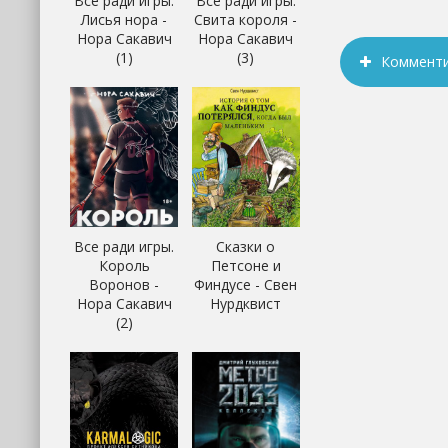
Все ради игры.
Все ради игры.
Лисья нора -
Свита короля -
Нора Сакавич
Нора Сакавич
(1)
(3)
Коммент
Все ради игры.
Сказки о
Король
Петсоне и
Воронов -
Финдусе - Свен
Нора Сакавич
Нурдквист
(2)