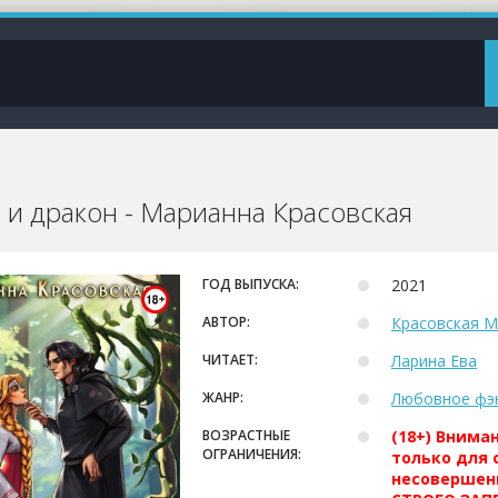
 и дракон - Марианна Красовская
ГОД ВЫПУСКА:
2021
АВТОР:
Красовская М
ЧИТАЕТ:
Ларина Ева
ЖАНР:
Любовное фэ
ВОЗРАСТНЫЕ
(18+) Внима
ОГРАНИЧЕНИЯ:
только для 
несовершен