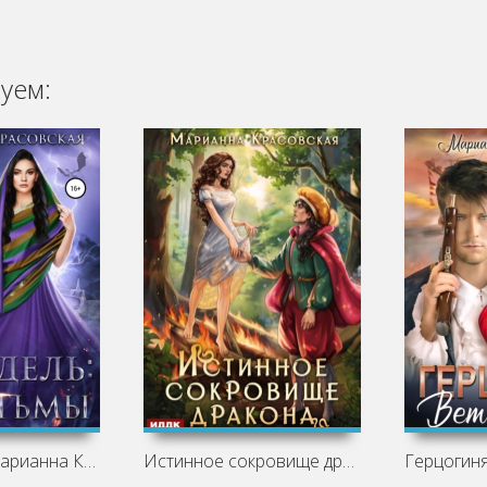
уем:
Дочь тьмы - Марианна Красовская
Истинное сокровище дракона - Марианна