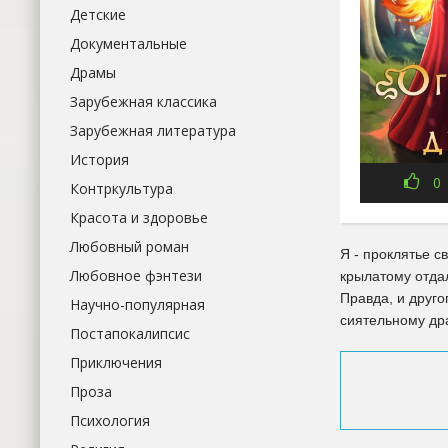
Детские
Документальные
Драмы
Зарубежная классика
Зарубежная литература
История
0
Контркультура
Красота и здоровье
Любовный роман
Я - проклятье с
Любовное фэнтези
крылатому отдал
Правда, и друго
Научно-популярная
сиятельному др
Постапокалипсис
Приключения
Проза
Психология