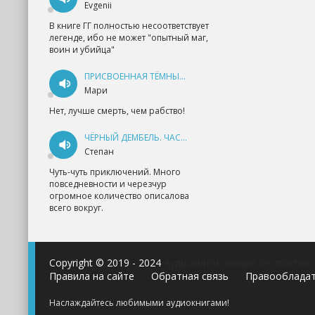
Evgenii
В книге ГГ полностью несоответствует
легенде, ибо не может "опытный маг,
воин и убийца"
ПРИСВОЕННАЯ ТЁМНЫМ. ПРОКЛЯТАЯ ЛЮБОВЬ - АННА ГЕРР
Мари
Нет, лучше смерть, чем рабство!
ЧЁРНЫЙ ДЕМБЕЛЬ. ЧАСТЬ 1 - АНДРЕЙ ФЕДИН
Степан
Чуть-чуть приключений. Много
повседневности и черезчур
огромное количество описалова
всего вокруг.
Copyright © 2019 - 2024
Аудиокниги онлайн бесплатно
Правила на сайте
Обратная связь
Правооблада
Наслаждайтесь любимыми аудиокнигами!