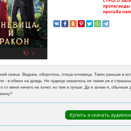
СТРОГО ЗАПР
пропаганды 
просьба нап
0
воей семьи. Ведьма, оборотень, птица-огневица. Таких раньше в к
и - в обмен на дождь. Но чудище оказалось не таким уж и страшны
го от меня ничего не хочет, но тем и лучше. Да и зачем я, обычная
акону?
Купить и скачать аудиокн