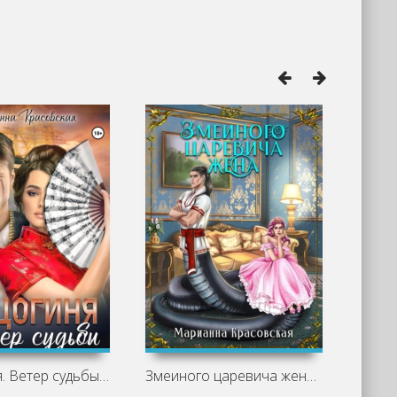
Герцогиня. Ветер судьбы - Марианна
Змеиного царевича жена - Марианна