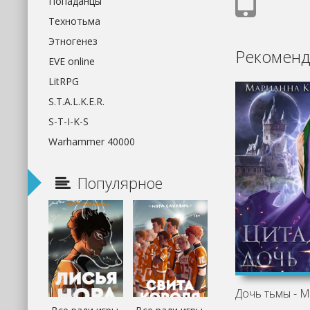
Попаданцы
Технотьма
Этногенез
Рекоменд
EVE online
LitRPG
S.T.A.L.K.E.R.
S-T-I-K-S
Warhammer 40000
Популярное