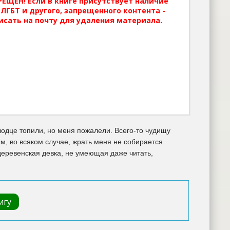
ЕЩЕН! Если в книге присутствует наличие
ЛГБТ и другого, запрещенного контента -
исать на почту для удаления материала.
олодце топили, но меня пожалели. Всего-то чудищу
м, во всяком случае, жрать меня не собирается.
 деревенская девка, не умеющая даже читать,
игу