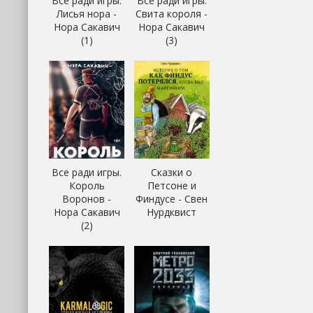
Все ради игры.
Все ради игры.
Лисья нора -
Свита короля -
Нора Сакавич
Нора Сакавич
(1)
(3)
Все ради игры.
Сказки о
Король
Петсоне и
Воронов -
Финдусе - Свен
Нора Сакавич
Нурдквист
(2)