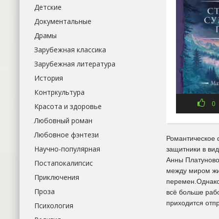
Детские
Документальные
Драмы
Зарубежная классика
Зарубежная литература
История
Контркультура
0
Красота и здоровье
Любовный роман
Любовное фэнтези
Романтическое 
Научно-популярная
защитники в ви
Анны Платуново
Постапокалипсис
между миром жив
Приключения
перемен.Однако
Проза
всё больше раб
приходится отпр
Психология