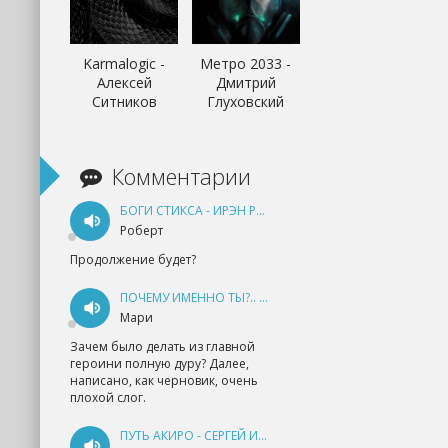
Karmalogic -
Метро 2033 -
Алексей
Дмитрий
Ситников
Глуховский
Комментарии
БОГИ СТИКСА - ИРЭН РУДКЕВИЧ
Роберт
Продолжение будет?
ПОЧЕМУ ИМЕННО ТЫ?.. КНИГА 1 - ЕКАТЕРИНА ЮДИНА
Мари
Зачем было делать из главной
героини полную дуру? Далее,
написано, как черновик, очень
плохой слог.
ПУТЬ АКИРО - СЕРГЕЙ ИЗМАЙЛОВ