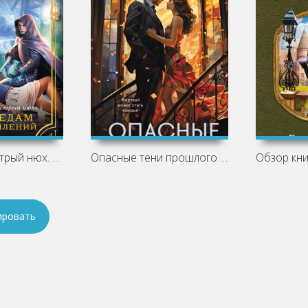
Агентство «Острый нюх. По следам
Опасные тени прошлого - Елена Асатурова
ировать