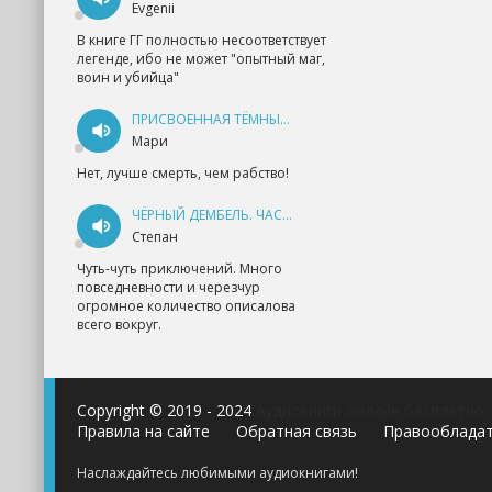
Evgenii
В книге ГГ полностью несоответствует
легенде, ибо не может "опытный маг,
воин и убийца"
ПРИСВОЕННАЯ ТЁМНЫМ. ПРОКЛЯТАЯ ЛЮБОВЬ - АННА ГЕРР
Мари
Нет, лучше смерть, чем рабство!
ЧЁРНЫЙ ДЕМБЕЛЬ. ЧАСТЬ 1 - АНДРЕЙ ФЕДИН
Степан
Чуть-чуть приключений. Много
повседневности и черезчур
огромное количество описалова
всего вокруг.
Copyright © 2019 - 2024
Аудиокниги онлайн бесплатно
Правила на сайте
Обратная связь
Правооблада
Наслаждайтесь любимыми аудиокнигами!