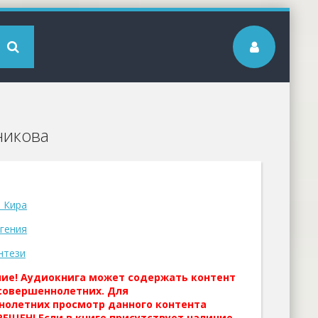
никова
 Кира
гения
нтези
ние! Аудиокнига может содержать контент
совершеннолетних. Для
нолетних просмотр данного контента
ЕЩЕН! Если в книге присутствует наличие