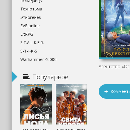
Попаданцы
Технотьма
Этногенез
EVE online
LitRPG
S.T.A.L.K.E.R.
S-T-I-K-S
Warhammer 40000
Популярное
Коммент