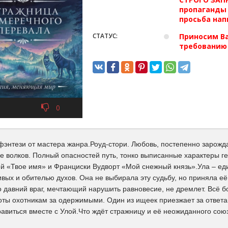
пропаганды 
просьба нап
СТАТУС:
Приносим Ва
требованию
0
фэнтези от мастера жанра.Роуд-стори. Любовь, постепенно зарожд
де волков. Полный опасностей путь, тонко выписанные характеры 
й «Твое имя» и Франциски Вудворт «Мой снежный князь».Ула – ед
ых и обителью духов. Она не выбирала эту судьбу, но приняла её
 давний враг, мечтающий нарушить равновесие, не дремлет. Всё бо
оты охотникам за одержимыми. Один из ищеек приезжает за ответа
авиться вместе с Улой.Что ждёт стражницу и её неожиданного сою