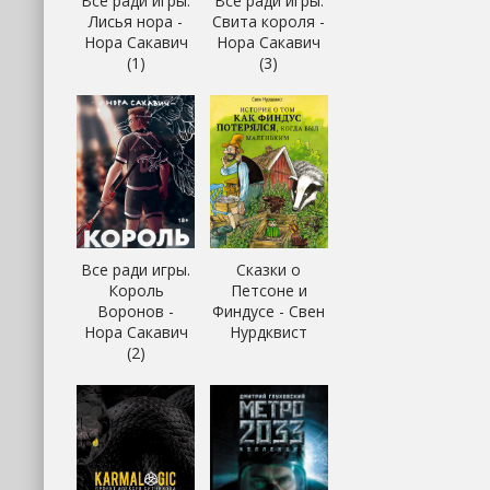
Все ради игры.
Все ради игры.
Лисья нора -
Свита короля -
Нора Сакавич
Нора Сакавич
(1)
(3)
Все ради игры.
Сказки о
Король
Петсоне и
Воронов -
Финдусе - Свен
Нора Сакавич
Нурдквист
(2)