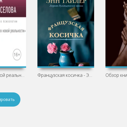
Любовь в новой реальности - Елена
Французская косичка - Энн Тайлер
ировать