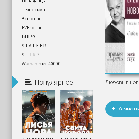
Попаданцы
Технотьма
Этногенез
EVE online
LitRPG
S.T.A.L.K.E.R.
S-T-I-K-S
Warhammer 40000
Популярное
Коммент