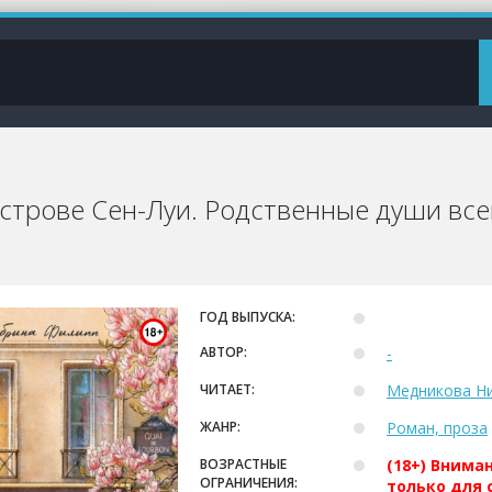
строве Сен-Луи. Родственные души всег
ГОД ВЫПУСКА:
АВТОР:
-
ЧИТАЕТ:
Медникова Н
ЖАНР:
Роман, проза
ВОЗРАСТНЫЕ
(18+) Внима
ОГРАНИЧЕНИЯ:
только для 