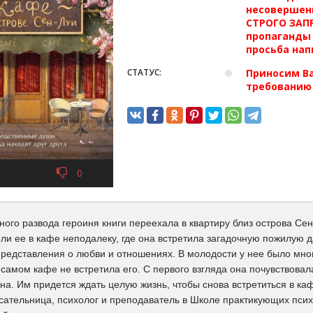
несовершен
СТРОГО ЗАПР
пропаганды 
просьба нап
СТАТУС:
Приносим Ва
требованию
0
ого развода героиня книги переехала в квартиру близ острова Се
ли ее в кафе неподалеку, где она встретила загадочную пожилую д
представления о любви и отношениях. В молодости у нее было мног
самом кафе не встретила его. С первого взгляда она почувствовала,
на. Им придется ждать целую жизнь, чтобы снова встретиться в к
сательница, психолог и преподаватель в Школе практикующих псих