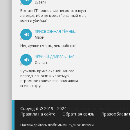
Evgenii
В книге ГГ полностью несоответствует
легенде, ибо не может "опытный маг,
воин и убийца"
ПРИСВОЕННАЯ ТЁМНЫМ. ПРОКЛЯТАЯ ЛЮБОВЬ - АННА ГЕРР
Мари
Нет, лучше смерть, чем рабство!
ЧЁРНЫЙ ДЕМБЕЛЬ. ЧАСТЬ 1 - АНДРЕЙ ФЕДИН
Степан
Чуть-чуть приключений. Много
повседневности и черезчур
огромное количество описалова
всего вокруг.
Copyright © 2019 - 2024
Аудиокниги онлайн бесплатно
Правила на сайте
Обратная связь
Правооблада
Наслаждайтесь любимыми аудиокнигами!