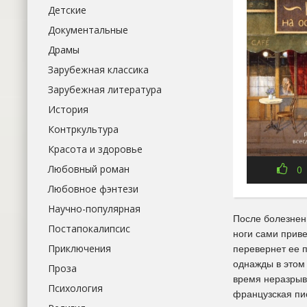
Детские
Документальные
Драмы
Зарубежная классика
Зарубежная литература
История
Контркультура
Красота и здоровье
Любовный роман
0
Любовное фэнтези
Научно-популярная
После болезненн
Постапокалипсис
ноги сами приве
Приключения
перевернет ее 
однажды в этом 
Проза
время неразрыв
Психология
французская пи