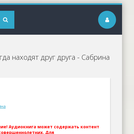
да находят друг друга - Сабрина
ина
ние! Аудиокнига может содержать контент
совершеннолетних. Для