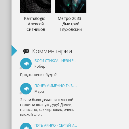
Karmalogic -
Метро 2033 -
Алексей
Дмитрий
Ситников
Глуховский
Комментарии
БОГИ СТИКСА - ИРЭН РУДКЕВИЧ
Роберт
Продолжение будет?
ПОЧЕМУ ИМЕННО ТЫ?.. КНИГА 1 - ЕКАТЕРИНА ЮДИНА
Мари
Зачем было делать из главной
героини полную дуру? Далее,
написано, как черновик, очень
плохой слог.
ПУТЬ АКИРО - СЕРГЕЙ ИЗМАЙЛОВ