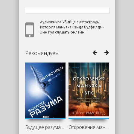
Аудиокнига Убийца с автострады.
История маньяка Рэнди Вудфилда -
Энн Рул слушать онлайн.
Рекомендуем:
Будущее разума - Митио Каку
Откровения маньяка BTK. История Денниса