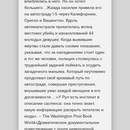
влюблялись в него. Но он хотел
большего…Жажда насилия привела его
на автостраду I-5 через Калифорнию,
Орегон и Вашингтон. Вдоль
автомагистрали прокатилась волна
жестоких убийц и изнасилований 44
молодых девушек. Когда выжившие
жертвы стали давать схожие показания,
указывая, что за нападениями стоит один
и тот же человек, полиция столкнулась с
труднейшей задачей поймать и осудить
загадочного маньяка. Который неутомимо
продолжал свой кровавый путь по
автостраде, совершая преступления,
внушавшие ужас каждой женщине в его
досягаемости….«У Рул есть инстинкт в
описании саспенса: она точно знает,
какую информацию раскрыть читателю и
когда». – The Washington Post Book
World«Драматическое документальное
повествование с почти невероятной