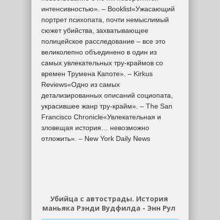
интенсивностью». – Booklist«Ужасающий
портрет психопата, почти немыслимый
сюжет убийства, захватывающее
полицейское расследование – все это
великолепно объединено в один из
самых увлекательных тру-краймов со
времен Трумена Капоте». – Kirkus
Reviews«Одно из самых
детализированных описаний социопата,
украсившее жанр тру-крайм». – The San
Francisco Chronicle«Увлекательная и
зловещая история… невозможно
отложить». – New York Daily News
Убийца с автострады. История
маньяка Рэнди Вудфилда - Энн Рул