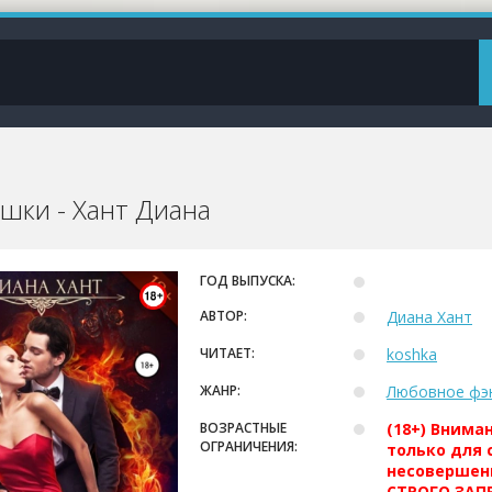
шки - Хант Диана
ГОД ВЫПУСКА:
АВТОР:
Диана Хант
ЧИТАЕТ:
koshka
ЖАНР:
Любовное фэ
ВОЗРАСТНЫЕ
(18+) Внима
ОГРАНИЧЕНИЯ:
только для 
несовершен
СТРОГО ЗАПР