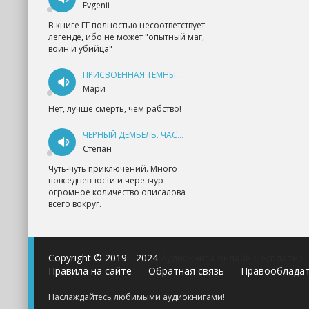
Evgenii
В книге ГГ полностью несоответствует
легенде, ибо не может "опытный маг,
воин и убийца"
ПРИСВОЕННАЯ ТЁМНЫМ. ПРОКЛЯТАЯ ЛЮБОВЬ - АННА ГЕРР
Мари
Нет, лучше смерть, чем рабство!
ЧЁРНЫЙ ДЕМБЕЛЬ. ЧАСТЬ 1 - АНДРЕЙ ФЕДИН
Степан
Чуть-чуть приключений. Много
повседневности и черезчур
огромное количество описалова
всего вокруг.
Copyright © 2019 - 2024
Аудиокниги онлайн бесплатно
Правила на сайте
Обратная связь
Правооблада
Наслаждайтесь любимыми аудиокнигами!