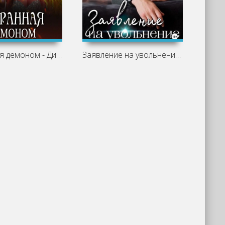
Избранная демоном - Диана Хант
Заявление на увольнение - Марина Вуд