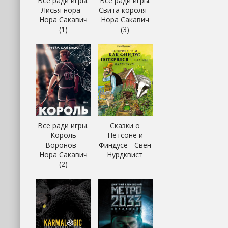
Все ради игры.
Все ради игры.
Лисья нора -
Свита короля -
Нора Сакавич
Нора Сакавич
(1)
(3)
Все ради игры.
Сказки о
Король
Петсоне и
Воронов -
Финдусе - Свен
Нора Сакавич
Нурдквист
(2)