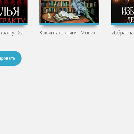
Крылья по контракту - Хант Диана
Как читать книги - Моника Вуд
ировать