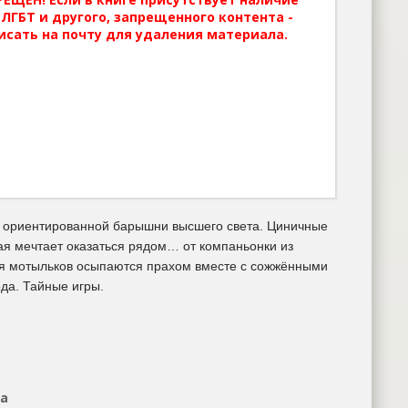
ЛГБТ и другого, запрещенного контента -
исать на почту для удаления материала.
о ориентированной барышни высшего света. Циничные
ая мечтает оказаться рядом… от компаньонки из
мя мотыльков осыпаются прахом вместе с сожжёнными
ода. Тайные игры.
на