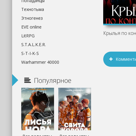
Попаданцы
Технотьма
Этногенез
EVE online
LitRPG
S.T.A.L.K.E.R.
S-T-I-K-S
Коммент
Warhammer 40000
Популярное