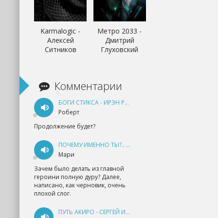
Karmalogic -
Метро 2033 -
Алексей
Дмитрий
Ситников
Глуховский
Комментарии
БОГИ СТИКСА - ИРЭН РУДКЕВИЧ
Роберт
Продолжение будет?
ПОЧЕМУ ИМЕННО ТЫ?.. КНИГА 1 - ЕКАТЕРИНА ЮДИНА
Мари
Зачем было делать из главной
героини полную дуру? Далее,
написано, как черновик, очень
плохой слог.
ПУТЬ АКИРО - СЕРГЕЙ ИЗМАЙЛОВ