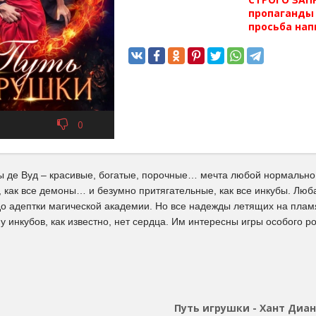
пропаганды 
просьба нап
0
ы де Вуд – красивые, богатые, порочные… мечта любой нормальн
 как все демоны… и безумно притягательные, как все инкубы. Люб
до адептки магической академии. Но все надежды летящих на пла
у инкубов, как известно, нет сердца. Им интересны игры особого р
Путь игрушки - Хант Диа