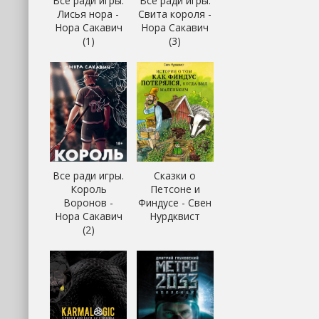
Все ради игры.
Все ради игры.
Лисья нора -
Свита короля -
Нора Сакавич
Нора Сакавич
(1)
(3)
Все ради игры.
Сказки о
Король
Петсоне и
Воронов -
Финдусе - Свен
Нора Сакавич
Нурдквист
(2)