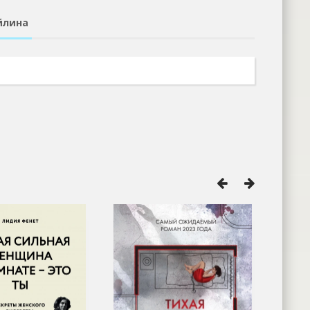
йлина