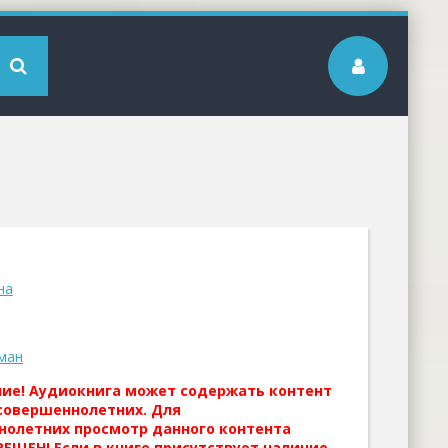
на
ман
ние! Аудиокнига может содержать контент
совершеннолетних. Для
нолетних просмотр данного контента
ЕЩЕН! Если в книге присутствует наличие