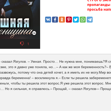
пропаганды 
просьба нап
1
– сказал Язгулов. – Умная. Просто… Не нужна мне, понимаешь?Я с
зме, это я давно уже поняла, но…– А как же моя беременность?– В
развожусь, потому что она детей хочет, а я иметь их не могу.Мир в
равда беременна! – воскликнула я.– Если ты решила забеременеть 
еньги, чтобы ты решила этот вопрос.Я уже решила этот вопрос. Мне 
… Но я сильная, я справлюсь.– Прощай, – сказал Язгулов— Прощай