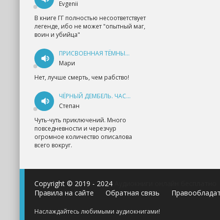
Evgenii
В книге ГГ полностью несоответствует
легенде, ибо не может "опытный маг,
воин и убийца"
ПРИСВОЕННАЯ ТЁМНЫМ. ПРОКЛЯТАЯ ЛЮБОВЬ - АННА ГЕРР
Мари
Нет, лучше смерть, чем рабство!
ЧЁРНЫЙ ДЕМБЕЛЬ. ЧАСТЬ 1 - АНДРЕЙ ФЕДИН
Степан
Чуть-чуть приключений. Много
повседневности и черезчур
огромное количество описалова
всего вокруг.
Copyright © 2019 - 2024
Аудиокниги онлайн бесплатно
Правила на сайте
Обратная связь
Правооблада
Наслаждайтесь любимыми аудиокнигами!