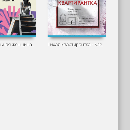
Самая сильная женщина в комнате – это
Тихая квартирантка - Клеменс Мишальон