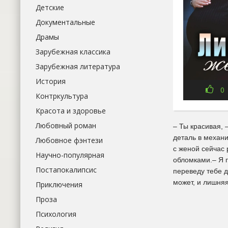
Детские
Документальные
Драмы
Зарубежная классика
Зарубежная литература
История
0
Контркультура
Красота и здоровье
Любовный роман
– Ты красивая, 
деталь в механи
Любовное фэнтези
с женой сейчас 
Научно-популярная
обломками.– Я п
Постапокалипсис
переведу тебе д
может, и лишняя
Приключения
Проза
Психология