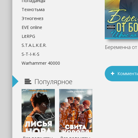
Попаданцы
Технотьма
Этногенез
EVE online
LitRPG
S.T.A.L.K.E.R.
S-T-I-K-S
Warhammer 40000
Коммент
Популярное