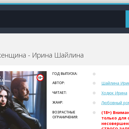
енщина - Ирина Шайлина
ГОД ВЫПУСКА:
АВТОР:
Шайлина Ири
ЧИТАЕТ:
Ходюк Ирина
ЖАНР:
Любовный ро
ВОЗРАСТНЫЕ
(18+) Внима
ОГРАНИЧЕНИЯ:
только для 
несовершен
СТРОГО ЗАПР