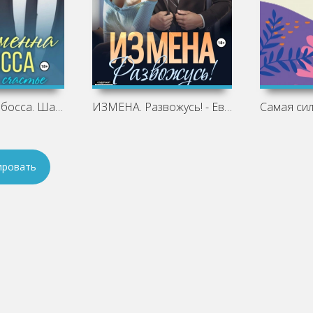
Беременна от босса. Шанс на счастье -
ИЗМЕНА. Развожусь! - Евдокия Гуляева
ировать