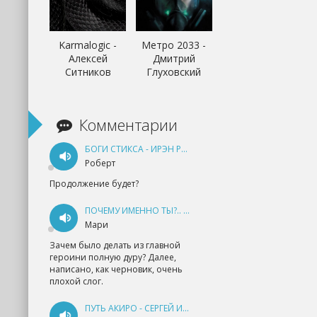
Karmalogic -
Метро 2033 -
Алексей
Дмитрий
Ситников
Глуховский
Комментарии
БОГИ СТИКСА - ИРЭН РУДКЕВИЧ
Роберт
Продолжение будет?
ПОЧЕМУ ИМЕННО ТЫ?.. КНИГА 1 - ЕКАТЕРИНА ЮДИНА
Мари
Зачем было делать из главной
героини полную дуру? Далее,
написано, как черновик, очень
плохой слог.
ПУТЬ АКИРО - СЕРГЕЙ ИЗМАЙЛОВ