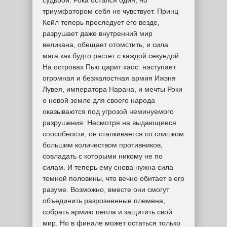
судьбой. Рока остался один, но
триумфатором себя не чувствует. Принц
Кейл теперь преследует его везде,
разрушает даже внутренний мир
великана, обещает отомстить, и сила
мага как будто растет с каждой секундой.
На островах Пью царит хаос: наступает
огромная и безжалостная армия Ижэня
Лувея, императора Нарана, и мечты Роки
о новой земле для своего народа
оказываются под угрозой неминуемого
разрушения. Несмотря на выдающиеся
способности, он сталкивается со слишком
большим количеством противников,
совладать с которыми никому не по
силам. И теперь ему снова нужна сила
темной половины, что вечно обитает в его
разуме. Возможно, вместе они смогут
объединить разрозненные племена,
собрать армию пепла и защитить свой
мир. Но в финале может остаться только