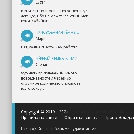
Evgenii
В книге ГГ полностью несоответствует
легенде, ибо не может "опытный маг,
воин и убийца"
ПРИСВОЕННАЯ ТЁМНЫМ. ПРОКЛЯТАЯ ЛЮБОВЬ - АННА ГЕРР
Мари
Нет, лучше смерть, чем рабство!
ЧЁРНЫЙ ДЕМБЕЛЬ. ЧАСТЬ 1 - АНДРЕЙ ФЕДИН
Степан
Чуть-чуть приключений. Много
повседневности и черезчур
огромное количество описалова
всего вокруг.
Copyright © 2019 - 2024
Аудиокниги онлайн бесплатно
Правила на сайте
Обратная связь
Правооблада
Наслаждайтесь любимыми аудиокнигами!