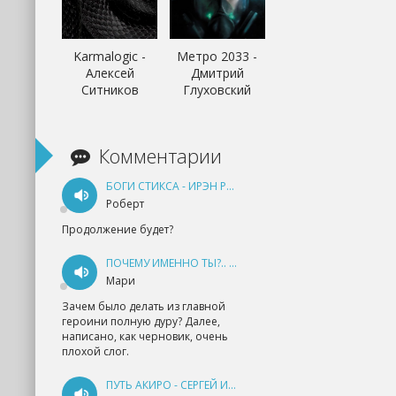
Karmalogic -
Метро 2033 -
Алексей
Дмитрий
Ситников
Глуховский
Комментарии
БОГИ СТИКСА - ИРЭН РУДКЕВИЧ
Роберт
Продолжение будет?
ПОЧЕМУ ИМЕННО ТЫ?.. КНИГА 1 - ЕКАТЕРИНА ЮДИНА
Мари
Зачем было делать из главной
героини полную дуру? Далее,
написано, как черновик, очень
плохой слог.
ПУТЬ АКИРО - СЕРГЕЙ ИЗМАЙЛОВ