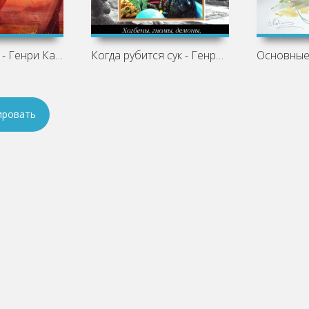
Небо рушится - Генри Каттнер
Когда рубится сук - Генри Каттнер,
ировать