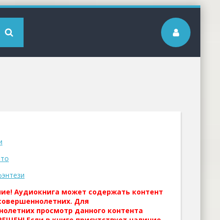
и
Это
фэнтези
ние! Аудиокнига может содержать контент
совершеннолетних. Для
нолетних просмотр данного контента
ЕЩЕН! Если в книге присутствует наличие