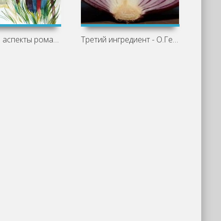
Основные аспекты романа «Казачий крест»
Третий ингредиент - О.Генри »