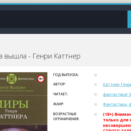
 вышла - Генри Каттнер
ГОД ВЫПУСКА:
АВТОР:
Каттнер Генр
ЧИТАЕТ:
фантастика! 
ЖАНР:
Фантастика, 
ВОЗРАСТНЫЕ
(18+) Внима
ОГРАНИЧЕНИЯ:
только для 
несовершен
СТРОГО ЗАПР