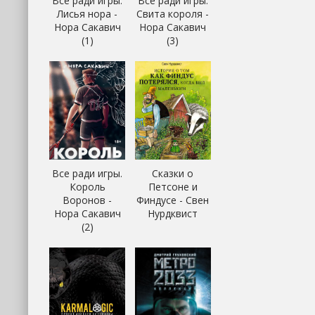
Все ради игры.
Все ради игры.
Лисья нора -
Свита короля -
Нора Сакавич
Нора Сакавич
(1)
(3)
Все ради игры.
Сказки о
Король
Петсоне и
Воронов -
Финдусе - Свен
Нора Сакавич
Нурдквист
(2)