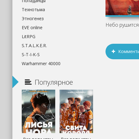
Попаданцы
Технотьма
Этногенез
EVE online
LitRPG
S.T.A.L.K.E.R.
Коммент
S-T-I-K-S
Warhammer 40000
Популярное