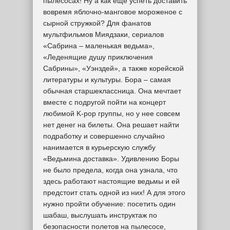
пылесосах! Ну а как еще успеть доставить
вовремя яблочно-манговое мороженое с
сырной стружкой? Для фанатов
мультфильмов Миядзаки, сериалов
«Сабрина – маленькая ведьма»,
«Леденящие душу приключения
Сабрины», «Уэнздей», а также корейской
литературы и культуры. Бора – самая
обычная старшеклассница. Она мечтает
вместе с подругой пойти на концерт
любимой K-pop группы, но у нее совсем
нет денег на билеты. Она решает найти
подработку и совершенно случайно
нанимается в курьерскую службу
«Ведьмина доставка». Удивлению Боры
не было предела, когда она узнала, что
здесь работают настоящие ведьмы и ей
предстоит стать одной из них! А для этого
нужно пройти обучение: посетить один
шабаш, выслушать инструктаж по
безопасности полетов на пылесосе,