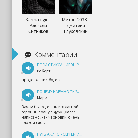
Karmalogic -
Метро 2033 -
Алексей
Дмитрий
Ситников
Глуховский
Комментарии
БОГИ СТИКСА - ИРЭН РУДКЕВИЧ
Роберт
Продолжение будет?
ПОЧЕМУ ИМЕННО ТЫ?.. КНИГА 1 - ЕКАТЕРИНА ЮДИНА
Мари
Зачем было делать из главной
героини полную дуру? Далее,
написано, как черновик, очень
плохой слог.
ПУТЬ АКИРО - СЕРГЕЙ ИЗМАЙЛОВ