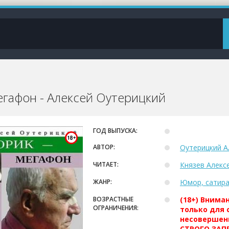
гафон - Алексей Оутерицкий
ГОД ВЫПУСКА:
АВТОР:
Оутерицкий А
ЧИТАЕТ:
Князев Алекс
ЖАНР:
Юмор, сатир
ВОЗРАСТНЫЕ
(18+) Внима
ОГРАНИЧЕНИЯ:
только для 
несовершен
СТРОГО ЗАПР