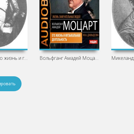
Наполеон I. Его жизнь и государственная
Вольфганг Амадей Моцарт. Его жизнь и
ировать