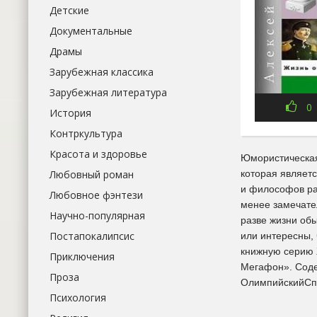
Детские
Документальные
Драмы
Зарубежная классика
Зарубежная литература
0
История
Контркультура
Красота и здоровье
Юмористическая
Любовный роман
которая являет
и философов ра
Любовное фэнтези
менее замечате
Научно-популярная
разве жизни об
Постапокалипсис
или интересны,
книжную серию 
Приключения
Мегафон». Соде
Проза
ОлимпийскийСп
Психология