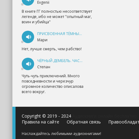
Evgenii
В книге ГГ полностью несоответствует
легенде, ибо не может "опытный маг,
воин и убийца"
ПРИСВОЕННАЯ ТЁМНЫМ. ПРОКЛЯТАЯ ЛЮБОВЬ - АННА ГЕРР
Мари
Нет, лучше смерть, чем рабство!
ЧЁРНЫЙ ДЕМБЕЛЬ. ЧАСТЬ 1 - АНДРЕЙ ФЕДИН
Степан
Чуть-чуть приключений. Много
повседневности и черезчур
огромное количество описалова
всего вокруг.
Copyright © 2019 - 2024
Аудиокниги онлайн бесплатно
Правила на сайте
Обратная связь
Правооблада
Наслаждайтесь любимыми аудиокнигами!