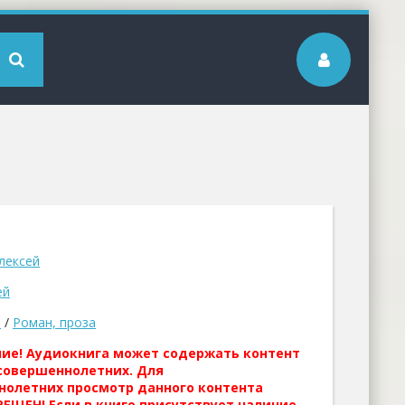
лексей
ей
а
/
Роман, проза
ние! Аудиокнига может содержать контент
совершеннолетних. Для
нолетних просмотр данного контента
ЕЩЕН! Если в книге присутствует наличие