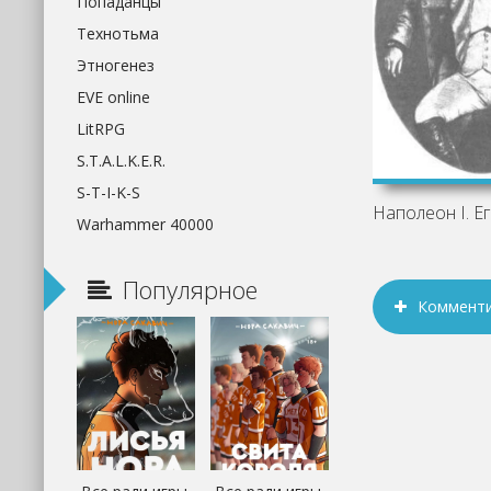
Попаданцы
Технотьма
Этногенез
EVE online
LitRPG
S.T.A.L.K.E.R.
S-T-I-K-S
Warhammer 40000
Популярное
Коммент