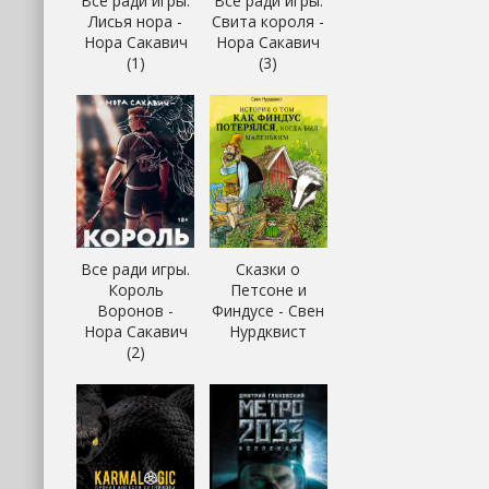
Все ради игры.
Все ради игры.
Лисья нора -
Свита короля -
Нора Сакавич
Нора Сакавич
(1)
(3)
Все ради игры.
Сказки о
Король
Петсоне и
Воронов -
Финдусе - Свен
Нора Сакавич
Нурдквист
(2)