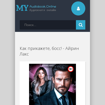
Как прикажете, босс! - Айрин
Лакс