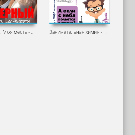
Неверный. Моя месть - Юлия Ильская
Занимательная химия - Людмила Савина