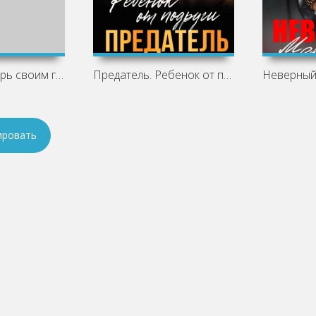
Измена. Не верь своим глазам - Юлия
Предатель. Ребенок от подруги - Юлия
ировать