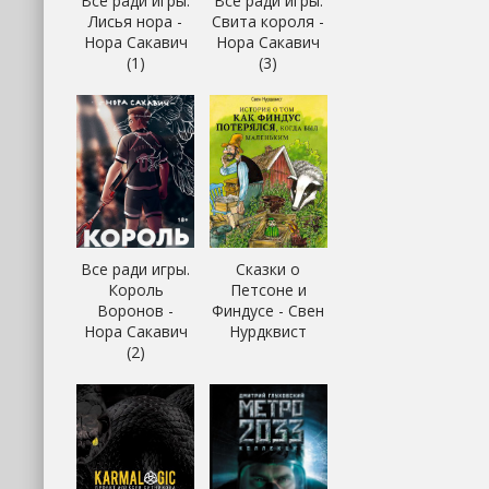
Все ради игры.
Все ради игры.
Лисья нора -
Свита короля -
Нора Сакавич
Нора Сакавич
(1)
(3)
Все ради игры.
Сказки о
Король
Петсоне и
Воронов -
Финдусе - Свен
Нора Сакавич
Нурдквист
(2)