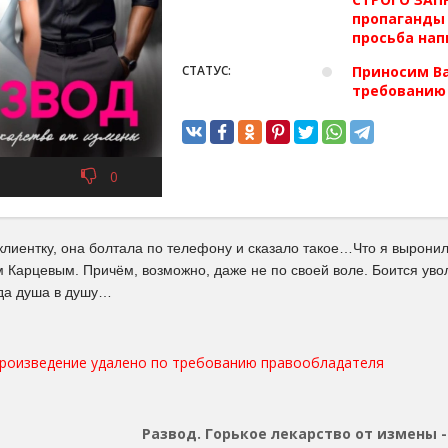
пропаганды 
просьба нап
СТАТУС:
Приносим Ва
требованию
0
клиентку, она болтала по телефону и сказало такое…Что я выронила
 Карцевым. Причём, возможно, даже не по своей воле. Боится уво
ода душа в душу…
произведение удалено по требованию правообладателя
Развод. Горькое лекарство от измены 