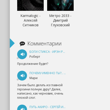
Karmalogic -
Метро 2033 -
Алексей
Дмитрий
Ситников
Глуховский
Комментарии
БОГИ СТИКСА - ИРЭН РУДКЕВИЧ
Роберт
Продолжение будет?
ПОЧЕМУ ИМЕННО ТЫ?.. КНИГА 1 - ЕКАТЕРИНА ЮДИНА
Мари
Зачем было делать из главной
героини полную дуру? Далее,
написано, как черновик, очень
плохой слог.
ПУТЬ АКИРО - СЕРГЕЙ ИЗМАЙЛОВ