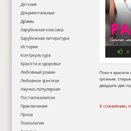
Детские
Документальные
Драмы
Зарубежная классика
Зарубежная литература
История
0
Контркультура
Красота и здоровье
Любовный роман
Пока я красила 
грозным, старым
Любовное фэнтези
двадцать два г
Научно-популярная
Постапокалипсис
К сожалению, 
Приключения
Проза
Психология