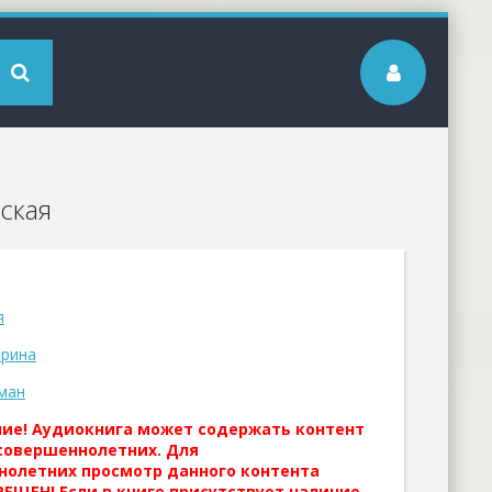
ская
я
ерина
ман
ние! Аудиокнига может содержать контент
совершеннолетних. Для
нолетних просмотр данного контента
ЕЩЕН! Если в книге присутствует наличие