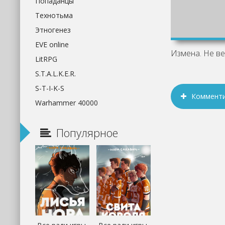
Попаданцы
Технотьма
Этногенез
EVE online
LitRPG
S.T.A.L.K.E.R.
S-T-I-K-S
Коммент
Warhammer 40000
Популярное