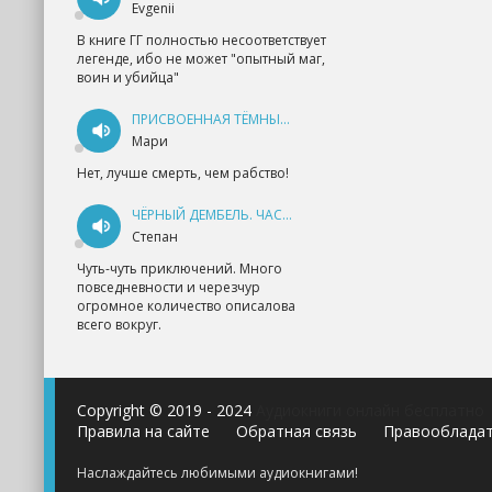
Evgenii
В книге ГГ полностью несоответствует
легенде, ибо не может "опытный маг,
воин и убийца"
ПРИСВОЕННАЯ ТЁМНЫМ. ПРОКЛЯТАЯ ЛЮБОВЬ - АННА ГЕРР
Мари
Нет, лучше смерть, чем рабство!
ЧЁРНЫЙ ДЕМБЕЛЬ. ЧАСТЬ 1 - АНДРЕЙ ФЕДИН
Степан
Чуть-чуть приключений. Много
повседневности и черезчур
огромное количество описалова
всего вокруг.
Copyright © 2019 - 2024
Аудиокниги онлайн бесплатно
Правила на сайте
Обратная связь
Правооблада
Наслаждайтесь любимыми аудиокнигами!