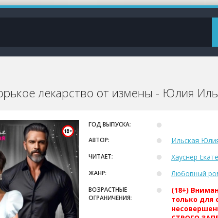
Горькое лекарство от измены - Юлия Иль
ГОД ВЫПУСКА:
АВТОР:
Ильская Юли
ЧИТАЕТ:
Хауснер Екат
ЖАНР:
Любовный ро
ВОЗРАСТНЫЕ
(18+) Внима
ОГРАНИЧЕНИЯ:
только для 
несовершен
СТРОГО ЗАПР