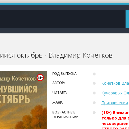
ийся октябрь - Владимир Кочетков
ГОД ВЫПУСКА:
АВТОР:
Кочетков Вл
ЧИТАЕТ:
Кучерявых Ол
ЖАНР:
Приключения
ВОЗРАСТНЫЕ
(18+) Внима
ОГРАНИЧЕНИЯ:
только для 
несовершен
СТРОГО ЗАПР