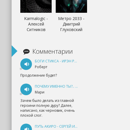
Karmalogic -
Метро 2033 -
Алексей
Дмитрий
Ситников
Глуховский
Комментарии
БОГИ СТИКСА - ИРЭН РУДКЕВИЧ
Роберт
Продолжение будет?
ПОЧЕМУ ИМЕННО ТЫ?.. КНИГА 1 - ЕКАТЕРИНА ЮДИНА
Мари
Зачем было делать из главной
героини полную дуру? Далее,
написано, как черновик, очень
плохой слог.
ПУТЬ АКИРО - СЕРГЕЙ ИЗМАЙЛОВ