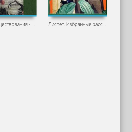
Сюжет существования - Фазиль Искандер
Лиспет. Избранные рассказы из 9