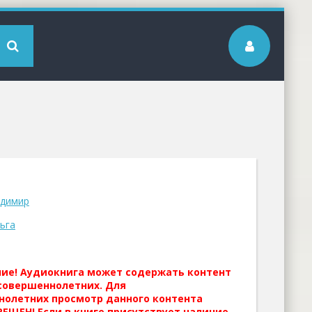
адимир
ьга
ние! Аудиокнига может содержать контент
совершеннолетних. Для
нолетних просмотр данного контента
ЕЩЕН! Если в книге присутствует наличие