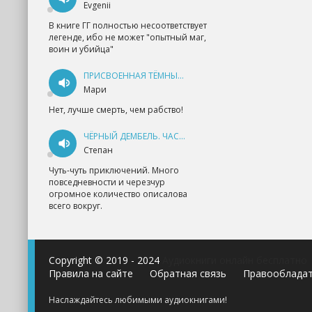
Evgenii
В книге ГГ полностью несоответствует
легенде, ибо не может "опытный маг,
воин и убийца"
ПРИСВОЕННАЯ ТЁМНЫМ. ПРОКЛЯТАЯ ЛЮБОВЬ - АННА ГЕРР
Мари
Нет, лучше смерть, чем рабство!
ЧЁРНЫЙ ДЕМБЕЛЬ. ЧАСТЬ 1 - АНДРЕЙ ФЕДИН
Степан
Чуть-чуть приключений. Много
повседневности и черезчур
огромное количество описалова
всего вокруг.
Copyright © 2019 - 2024
Аудиокниги онлайн бесплатно
Правила на сайте
Обратная связь
Правооблада
Наслаждайтесь любимыми аудиокнигами!