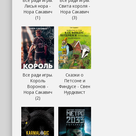
Все ради игры.
Все ради игры.
Лисья нора -
Свита короля -
Нора Сакавич
Нора Сакавич
(1)
(3)
Все ради игры.
Сказки о
Король
Петсоне и
Воронов -
Финдусе - Свен
Нора Сакавич
Нурдквист
(2)