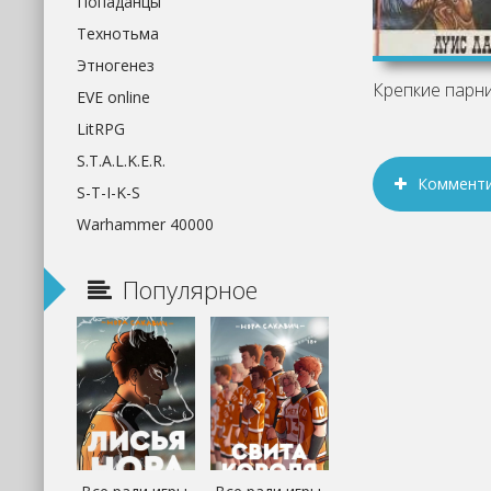
Попаданцы
Технотьма
Этногенез
EVE online
LitRPG
S.T.A.L.K.E.R.
Коммент
S-T-I-K-S
Warhammer 40000
Популярное