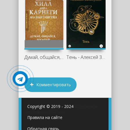
Думай, общайся, богатей! 6 бестселлеров
Тень - Алексей Зелепукин
Комментировать
Copyright © 2019 - 2024
Аудиокниги
онлайн бесплатно
Правила на сайте
Обратная связь