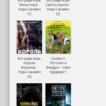
Все ради игры.
Все ради игры.
Лисья нора -
Свита короля -
Нора Сакавич
Нора Сакавич
(1)
(3)
Все ради игры.
Сказки о
Король
Петсоне и
Воронов -
Финдусе - Свен
Нора Сакавич
Нурдквист
(2)