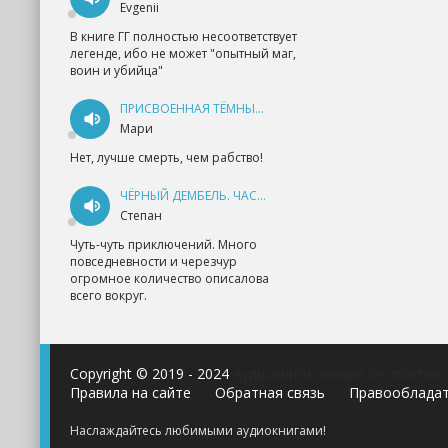
Evgenii
В книге ГГ полностью несоответствует
легенде, ибо не может "опытный маг,
воин и убийца"
ПРИСВОЕННАЯ ТЁМНЫМ. ПРОКЛЯТАЯ ЛЮБОВЬ - АННА ГЕРР
Мари
Нет, лучше смерть, чем рабство!
ЧЁРНЫЙ ДЕМБЕЛЬ. ЧАСТЬ 1 - АНДРЕЙ ФЕДИН
Степан
Чуть-чуть приключений. Много
повседневности и черезчур
огромное количество описалова
всего вокруг.
Copyright © 2019 - 2024
Аудиокниги онлайн бесплатно
Правила на сайте
Обратная связь
Правооблада
Наслаждайтесь любимыми аудиокнигами!