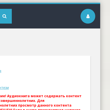
я
нтези
ние! Аудиокнига может содержать контент
совершеннолетних. Для
нолетних просмотр данного контента
ЕЩЕН! Если в книге присутствует наличие