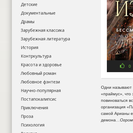
Детские
Документальные
Драмы
Зарубежная классика
Зарубежная литература
История
Контркультура
Красота и здоровье
0
Любовный роман
Любовное фэнтези
Одни называют 
Научно-популярная
«праймус», что
Постапокалипсис
повиноваться вс
организация «Пл
Приключения
самой Арианы ес
Проза
демона…
Огром
Психология