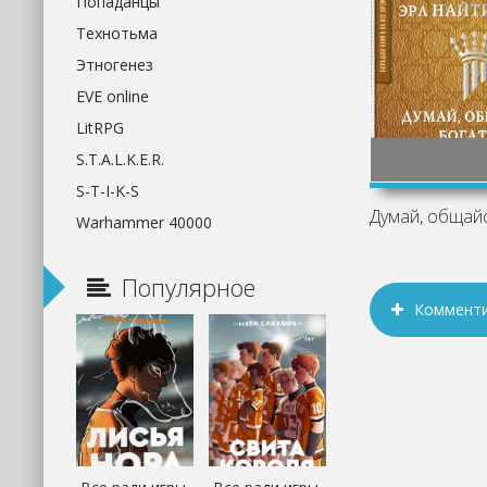
Попаданцы
Технотьма
Этногенез
EVE online
LitRPG
S.T.A.L.K.E.R.
S-T-I-K-S
Warhammer 40000
Популярное
Коммент