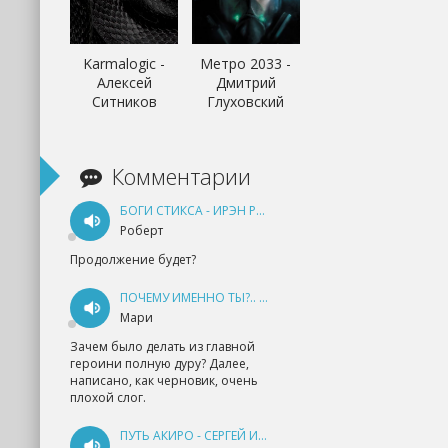
Karmalogic -
Метро 2033 -
Алексей
Дмитрий
Ситников
Глуховский
Комментарии
БОГИ СТИКСА - ИРЭН РУДКЕВИЧ
Роберт
Продолжение будет?
ПОЧЕМУ ИМЕННО ТЫ?.. КНИГА 1 - ЕКАТЕРИНА ЮДИНА
Мари
Зачем было делать из главной
героини полную дуру? Далее,
написано, как черновик, очень
плохой слог.
ПУТЬ АКИРО - СЕРГЕЙ ИЗМАЙЛОВ