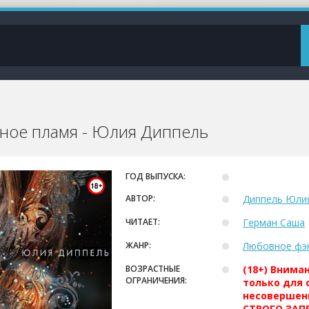
ное пламя - Юлия Диппель
ГОД ВЫПУСКА:
АВТОР:
Диппель Юли
ЧИТАЕТ:
Герман Саша
ЖАНР:
Любовное фэ
ВОЗРАСТНЫЕ
(18+) Внима
ОГРАНИЧЕНИЯ:
только для 
несовершен
СТРОГО ЗАПР