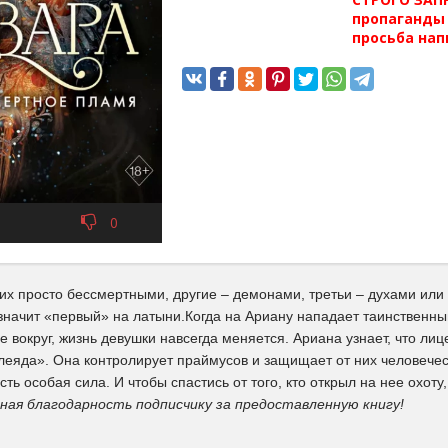
пропаганды 
просьба нап
0
их просто бессмертными, другие – демонами, третьи – духами или
 значит «первый» на латыни.Когда на Ариану нападает таинственн
е вокруг, жизнь девушки навсегда меняется. Ариана узнает, что лиц
еяда». Она контролирует праймусов и защищает от них человечест
ть особая сила. И чтобы спастись от того, кто открыл на нее охо
ная благодарность подписчику за предоставленную книгу!