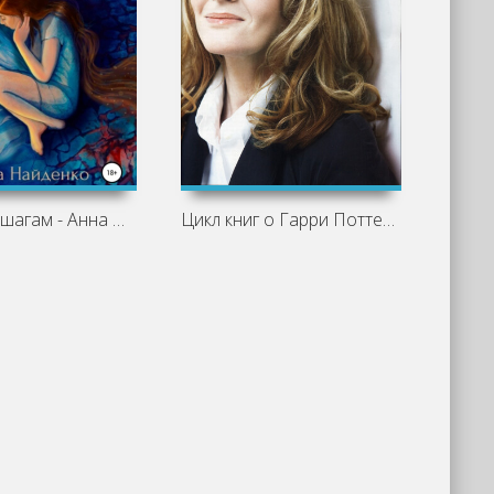
По твоим шагам - Анна Найденко
Цикл книг о Гарри Поттере