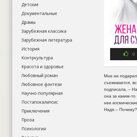
Детские
Документальные
Драмы
Зарубежная классика
Зарубежная литература
История
0
Контркультура
Красота и здоровье
Любовный роман
Мне ее подарили
съеживается, вс
Любовное фэнтези
подписала, – На
Научно-популярная
она за каким-то
Постапокалипсис
нее космические
Надя.– Почему? 
Приключения
Проза
Психология