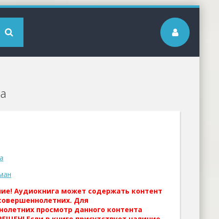
ва
а
ман
ние! Аудиокнига может содержать контент
совершеннолетних. Для
нолетних просмотр данного контента
ЕЩЕН! Если в книге присутствует наличие