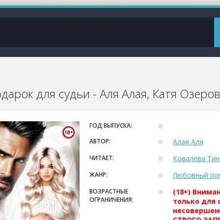
дарок для судьи - Аля Алая, Катя Озеро
ГОД ВЫПУСКА:
АВТОР:
Алая Аля
ЧИТАЕТ:
Ковалёва Тин
ЖАНР:
Любовный ро
ВОЗРАСТНЫЕ
(18+) Внима
ОГРАНИЧЕНИЯ:
только для 
несовершен
СТРОГО ЗАПР