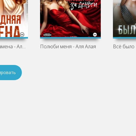
Новогодняя замена - Аля Алая, Катя
Полюби меня - Аля Алая
ировать