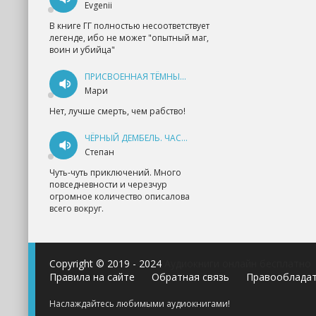
Evgenii
В книге ГГ полностью несоответствует
легенде, ибо не может "опытный маг,
воин и убийца"
ПРИСВОЕННАЯ ТЁМНЫМ. ПРОКЛЯТАЯ ЛЮБОВЬ - АННА ГЕРР
Мари
Нет, лучше смерть, чем рабство!
ЧЁРНЫЙ ДЕМБЕЛЬ. ЧАСТЬ 1 - АНДРЕЙ ФЕДИН
Степан
Чуть-чуть приключений. Много
повседневности и черезчур
огромное количество описалова
всего вокруг.
Copyright © 2019 - 2024
Аудиокниги онлайн бесплатно
Правила на сайте
Обратная связь
Правооблада
Наслаждайтесь любимыми аудиокнигами!