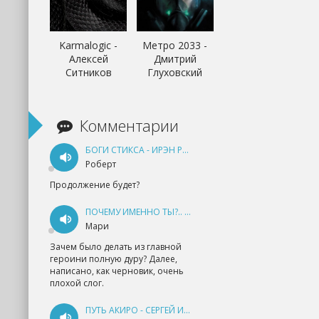
Karmalogic -
Метро 2033 -
Алексей
Дмитрий
Ситников
Глуховский
Комментарии
БОГИ СТИКСА - ИРЭН РУДКЕВИЧ
Роберт
Продолжение будет?
ПОЧЕМУ ИМЕННО ТЫ?.. КНИГА 1 - ЕКАТЕРИНА ЮДИНА
Мари
Зачем было делать из главной
героини полную дуру? Далее,
написано, как черновик, очень
плохой слог.
ПУТЬ АКИРО - СЕРГЕЙ ИЗМАЙЛОВ