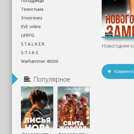
Попаданцы
Технотьма
Этногенез
EVE online
LitRPG
S.T.A.L.K.E.R.
S-T-I-K-S
Warhammer 40000
Коммент
Популярное