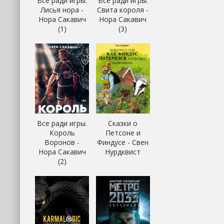
Все ради игры.
Все ради игры.
Лисья нора -
Свита короля -
Нора Сакавич
Нора Сакавич
(1)
(3)
Все ради игры.
Сказки о
Король
Петсоне и
Воронов -
Финдусе - Свен
Нора Сакавич
Нурдквист
(2)