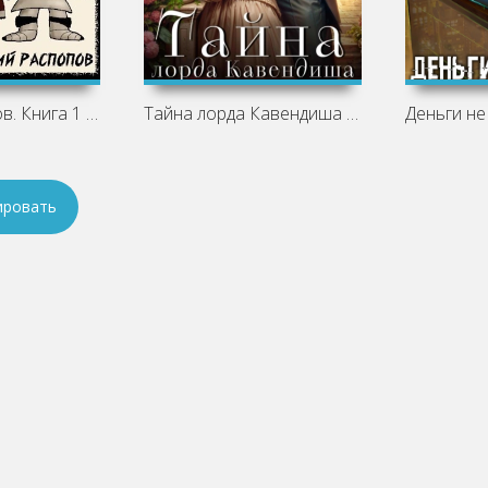
30 сребреников. Книга 1 - Дмитрий
Тайна лорда Кавендиша - Татьяна Ма
ировать