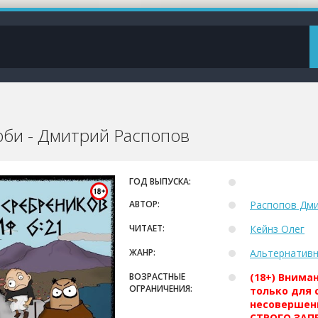
рби - Дмитрий Распопов
ГОД ВЫПУСКА:
АВТОР:
Распопов Дм
ЧИТАЕТ:
Кейнз Олег
ЖАНР:
Альтернативн
ВОЗРАСТНЫЕ
(18+) Внима
ОГРАНИЧЕНИЯ:
только для 
несовершен
СТРОГО ЗАПР