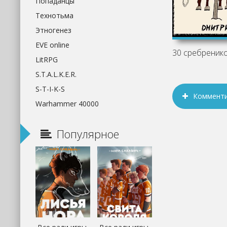
Попаданцы
Технотьма
Этногенез
EVE online
LitRPG
S.T.A.L.K.E.R.
S-T-I-K-S
Коммент
Warhammer 40000
Популярное