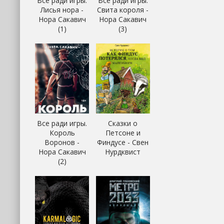
Все ради игры.
Все ради игры.
Лисья нора -
Свита короля -
Нора Сакавич
Нора Сакавич
(1)
(3)
Все ради игры.
Сказки о
Король
Петсоне и
Воронов -
Финдусе - Свен
Нора Сакавич
Нурдквист
(2)