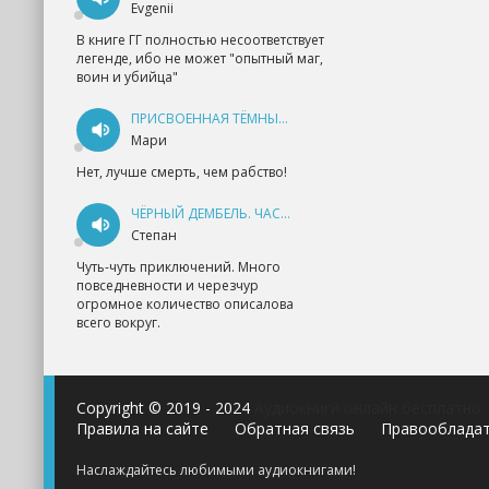
Evgenii
В книге ГГ полностью несоответствует
легенде, ибо не может "опытный маг,
воин и убийца"
ПРИСВОЕННАЯ ТЁМНЫМ. ПРОКЛЯТАЯ ЛЮБОВЬ - АННА ГЕРР
Мари
Нет, лучше смерть, чем рабство!
ЧЁРНЫЙ ДЕМБЕЛЬ. ЧАСТЬ 1 - АНДРЕЙ ФЕДИН
Степан
Чуть-чуть приключений. Много
повседневности и черезчур
огромное количество описалова
всего вокруг.
Copyright © 2019 - 2024
Аудиокниги онлайн бесплатно
Правила на сайте
Обратная связь
Правооблада
Наслаждайтесь любимыми аудиокнигами!