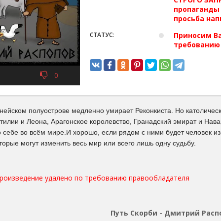
пропаганды 
просьба нап
СТАТУС:
Приносим Ва
требованию
0
енейском полуострове медленно умирает Реконкиста. Но католическ
тилии и Леона, Арагонское королевство, Гранадский эмират и Нава
о себе во всём мире.И хорошо, если рядом с ними будет человек и
торые могут изменить весь мир или всего лишь одну судьбу.
произведение удалено по требованию правообладателя
Путь Скорби - Дмитрий Расп