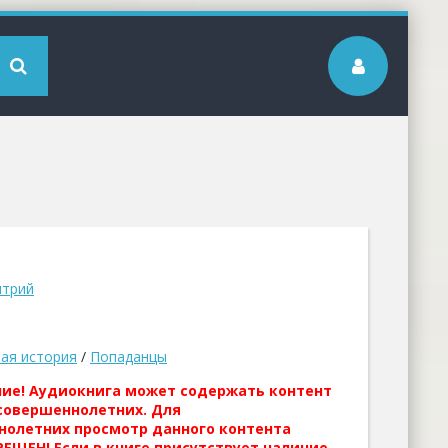
итрий
ая история
/
Попаданцы
ние! Аудиокнига может содержать контент
совершеннолетних. Для
нолетних просмотр данного контента
ЕЩЕН! Если в книге присутствует наличие