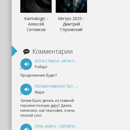
Karmalogic -
Метро 2033 -
Алексей
Дмитрий
Ситников
Глуховский
Комментарии
БОГИ СТИКСА - ИРЭН РУДКЕВИЧ
Роберт
Продолжение будет?
ПОЧЕМУ ИМЕННО ТЫ?.. КНИГА 1 - ЕКАТЕРИНА ЮДИНА
Мари
Зачем было делать из главной
героини полную дуру? Далее,
написано, как черновик, очень
плохой слог.
ПУТЬ АКИРО - СЕРГЕЙ ИЗМАЙЛОВ