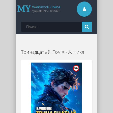
Тринадцатый. Том X - А. Никл