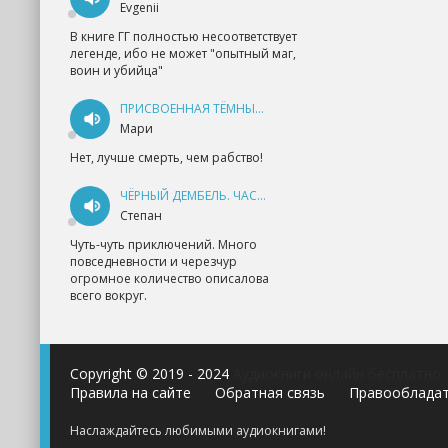
Evgenii
В книге ГГ полностью несоответствует
легенде, ибо не может "опытный маг,
воин и убийца"
ПРИСВОЕННАЯ ТЁМНЫМ. ПРОКЛЯТАЯ ЛЮБОВЬ - АННА ГЕРР
Мари
Нет, лучше смерть, чем рабство!
ЧЁРНЫЙ ДЕМБЕЛЬ. ЧАСТЬ 1 - АНДРЕЙ ФЕДИН
Степан
Чуть-чуть приключений. Много
повседневности и черезчур
огромное количество описалова
всего вокруг.
Copyright © 2019 - 2024
Аудиокниги онлайн бесплатно
Правила на сайте
Обратная связь
Правооблада
Наслаждайтесь любимыми аудиокнигами!