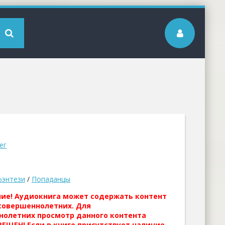
ег
фэнтези
/
Попаданцы
ние! Аудиокнига может содержать контент
совершеннолетних. Для
нолетних просмотр данного контента
ЕЩЕН! Если в книге присутствует наличие