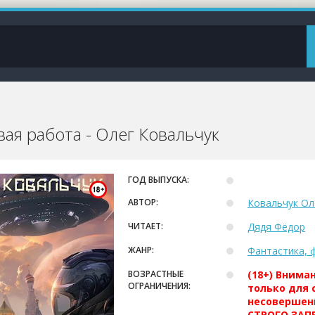
ая работа - Олег Ковальчук
ГОД ВЫПУСКА:
АВТОР:
Ковальчук Ол
ЧИТАЕТ:
Дядя Фёдор
ЖАНР:
Фантастика, 
ВОЗРАСТНЫЕ
(18+) Внима
ОГРАНИЧЕНИЯ:
только для 
несовершен
СТРОГО ЗАПР