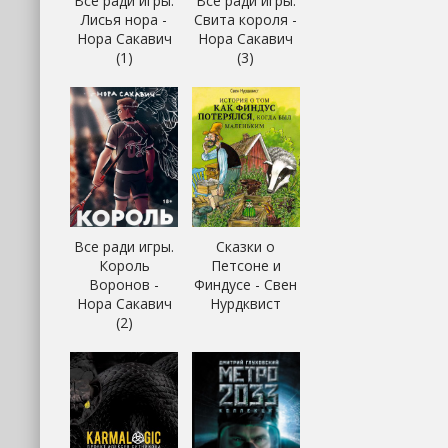
Все ради игры.
Все ради игры.
Лисья нора -
Свита короля -
Нора Сакавич
Нора Сакавич
(1)
(3)
Все ради игры.
Сказки о
Король
Петсоне и
Воронов -
Финдусе - Свен
Нора Сакавич
Нурдквист
(2)