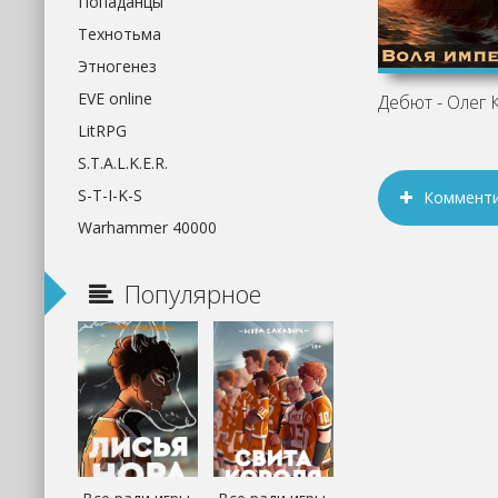
Попаданцы
Технотьма
Этногенез
EVE online
Дебют - Олег 
LitRPG
S.T.A.L.K.E.R.
S-T-I-K-S
Коммент
Warhammer 40000
Популярное