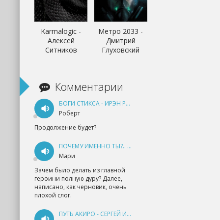
Karmalogic -
Метро 2033 -
Алексей
Дмитрий
Ситников
Глуховский
Комментарии
БОГИ СТИКСА - ИРЭН РУДКЕВИЧ
Роберт
Продолжение будет?
ПОЧЕМУ ИМЕННО ТЫ?.. КНИГА 1 - ЕКАТЕРИНА ЮДИНА
Мари
Зачем было делать из главной
героини полную дуру? Далее,
написано, как черновик, очень
плохой слог.
ПУТЬ АКИРО - СЕРГЕЙ ИЗМАЙЛОВ