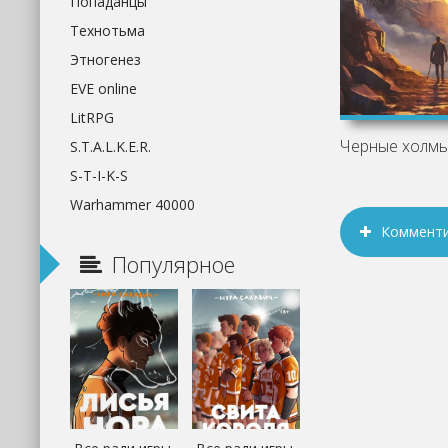
Попаданцы
Технотьма
Этногенез
EVE online
LitRPG
S.T.A.L.K.E.R.
S-T-I-K-S
Warhammer 40000
Коммент
Популярное