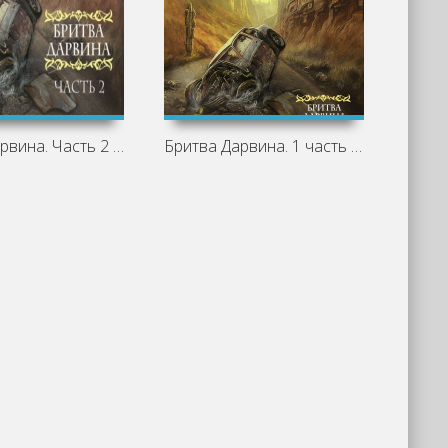
Бритва Дарвина. Часть 2 - Дэн Симмонс
Бритва Дарвина. 1 часть - Дэн Симмонс
Терро