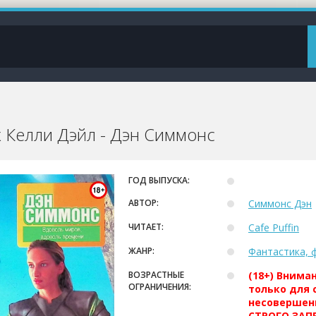
х Келли Дэйл - Дэн Симмонс
ГОД ВЫПУСКА:
АВТОР:
Симмонс Дэн
ЧИТАЕТ:
Cafe Puffin
ЖАНР:
Фантастика, 
ВОЗРАСТНЫЕ
(18+) Внима
ОГРАНИЧЕНИЯ:
только для 
несовершен
СТРОГО ЗАПР