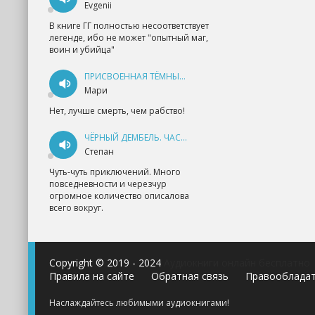
Evgenii
В книге ГГ полностью несоответствует
легенде, ибо не может "опытный маг,
воин и убийца"
ПРИСВОЕННАЯ ТЁМНЫМ. ПРОКЛЯТАЯ ЛЮБОВЬ - АННА ГЕРР
Мари
Нет, лучше смерть, чем рабство!
ЧЁРНЫЙ ДЕМБЕЛЬ. ЧАСТЬ 1 - АНДРЕЙ ФЕДИН
Степан
Чуть-чуть приключений. Много
повседневности и черезчур
огромное количество описалова
всего вокруг.
Copyright © 2019 - 2024
Аудиокниги онлайн бесплатно
Правила на сайте
Обратная связь
Правооблада
Наслаждайтесь любимыми аудиокнигами!