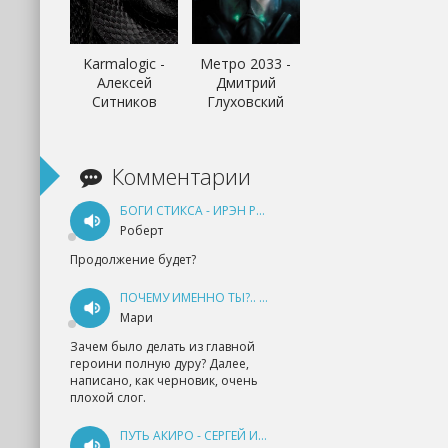
Karmalogic -
Метро 2033 -
Алексей
Дмитрий
Ситников
Глуховский
Комментарии
БОГИ СТИКСА - ИРЭН РУДКЕВИЧ
Роберт
Продолжение будет?
ПОЧЕМУ ИМЕННО ТЫ?.. КНИГА 1 - ЕКАТЕРИНА ЮДИНА
Мари
Зачем было делать из главной
героини полную дуру? Далее,
написано, как черновик, очень
плохой слог.
ПУТЬ АКИРО - СЕРГЕЙ ИЗМАЙЛОВ