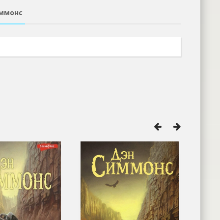
иммонс