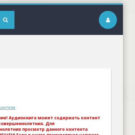
фэнтези
ние! Аудиокнига может содержать контент
совершеннолетних. Для
нолетних просмотр данного контента
ЕЩЕН! Если в книге присутствует наличие