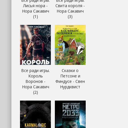
Все ради игры.
Все ради игры.
Лисья нора -
Свита короля -
Нора Сакавич
Нора Сакавич
(1)
(3)
Все ради игры.
Сказки о
Король
Петсоне и
Воронов -
Финдусе - Свен
Нора Сакавич
Нурдквист
(2)