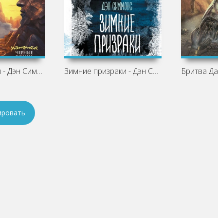
Черные холмы - Дэн Симмонс
Зимние призраки - Дэн Симмонс
ировать