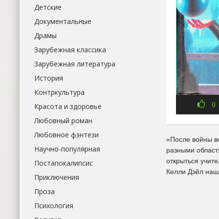
Детские
Документальные
Драмы
Зарубежная классика
Зарубежная литература
История
Контркультура
0
Красота и здоровье
Любовный роман
Любовное фэнтези
«После войны во
Научно-популярная
разными област
открыться учите
Постапокалипсис
Келли Дэйл нашл
Приключения
Проза
Психология