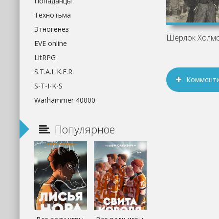
Попаданцы
Технотьма
Этногенез
EVE online
LitRPG
S.T.A.L.K.E.R.
Коммент
S-T-I-K-S
Warhammer 40000
Популярное