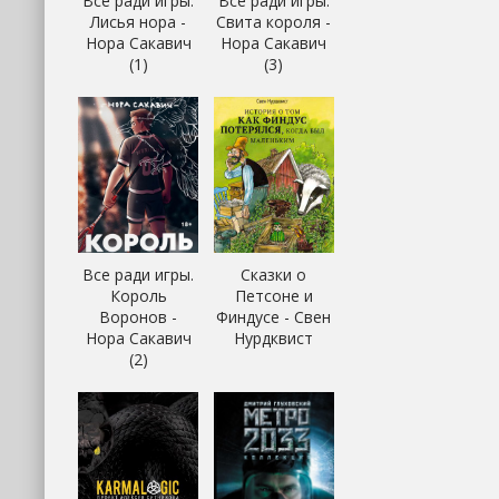
Все ради игры.
Все ради игры.
Лисья нора -
Свита короля -
Нора Сакавич
Нора Сакавич
(1)
(3)
Все ради игры.
Сказки о
Король
Петсоне и
Воронов -
Финдусе - Свен
Нора Сакавич
Нурдквист
(2)