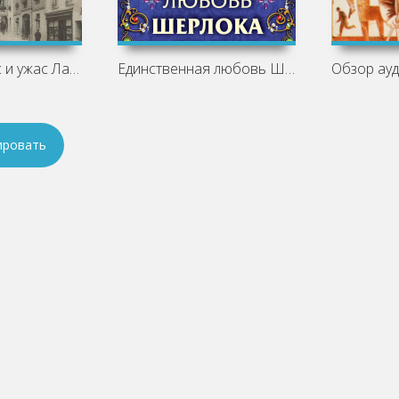
Шерлок Холмс и ужас Лайм-Реджиса -
Единственная любовь Шерлока Холмса -
ировать