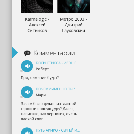
Karmalogic -
Метро 2033 -
Алексей
Дмитрий
Ситников
Глуховский
Комментарии
БОГИ СТИКСА - ИРЭН РУДКЕВИЧ
Роберт
Продолжение будет?
ПОЧЕМУ ИМЕННО ТЫ?.. КНИГА 1 - ЕКАТЕРИНА ЮДИНА
Мари
Зачем было делать из главной
героини полную дуру? Далее,
написано, как черновик, очень
плохой слог.
ПУТЬ АКИРО - СЕРГЕЙ ИЗМАЙЛОВ