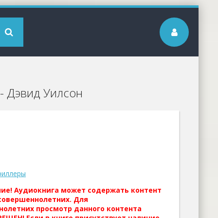
- Дэвид Уилсон
риллеры
ние! Аудиокнига может содержать контент
совершеннолетних. Для
нолетних просмотр данного контента
ЕЩЕН! Если в книге присутствует наличие