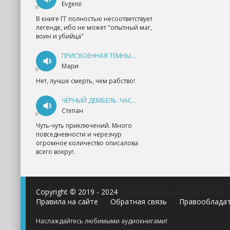
Evgenii
В книге ГГ полностью несоответствует
легенде, ибо не может "опытный маг,
воин и убийца"
ПРИСВОЕННАЯ ТЁМНЫМ. ПРОКЛЯТАЯ ЛЮБОВЬ - АННА ГЕРР
Мари
Нет, лучше смерть, чем рабство!
ЧЁРНЫЙ ДЕМБЕЛЬ. ЧАСТЬ 1 - АНДРЕЙ ФЕДИН
Степан
Чуть-чуть приключений. Много
повседневности и черезчур
огромное количество описалова
всего вокруг.
Copyright © 2019 - 2024
Аудиокниги онлайн бесплатно
Правила на сайте
Обратная связь
Правооблада
Наслаждайтесь любимыми аудиокнигами!