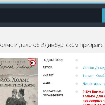
олмс и дело об Эдинбургском призраке 
ГОД ВЫПУСКА:
АВТОР:
Уилсон Дэвид
ЧИТАЕТ:
Тенман Юрий
ЖАНР:
Детективы, т
ВОЗРАСТНЫЕ
(18+) Внима
ОГРАНИЧЕНИЯ:
только для 
несовершен
СТРОГО ЗАПР