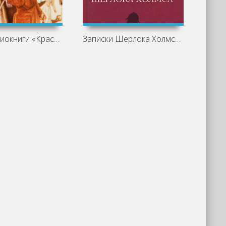
Обзор аудиокниги «Красное по белому
Записки Шерлока Холмса, Возвращение