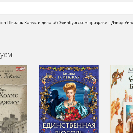
ига Шерлок Холмс и дело об Эдинбургском призраке - Дэвид Уил
уем: