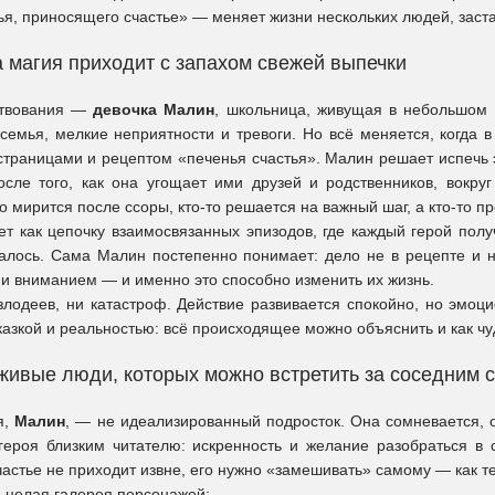
я, приносящего счастье» — меняет жизни нескольких людей, застав
а магия приходит с запахом свежей выпечки
ствования —
девочка Малин
, школьница, живущая в небольшом 
 семья, мелкие неприятности и тревоги. Но всё меняется, когда 
траницами и рецептом «печенья счастья». Малин решает испечь э
осле того, как она угощает ими друзей и родственников, вокру
о мирится после ссоры, кто-то решается на важный шаг, а кто-то п
ет как цепочку взаимосвязанных эпизодов, где каждый герой полу
алось. Сама Малин постепенно понимает: дело не в рецепте и не
 и вниманием — и именно это способно изменить их жизнь.
 злодеев, ни катастроф. Действие развивается спокойно, но эмо
азкой и реальностью: всё происходящее можно объяснить и как чуд
живые люди, которых можно встретить за соседним 
я,
Малин
, — не идеализированный подросток. Она сомневается, о
 героя близким читателю: искренность и желание разобраться в 
частье не приходит извне, его нужно «замешивать» самому — как т
 целая галерея персонажей: