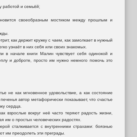
 работой и семьёй;
тановится своеобразным мостиком между прошлым и
ежды.
рит, как держит кружку с чаем, как замолкает в нужный
гко узнаёт в них себя или своих знакомых.
и в начале книги Малин чувствует себя одинокой и
теплу и доброте, просто им нужно немного помочь это
тье не как мгновенное удовольствие, а как состояние
печенья автор метафорически показывает, что счастье
чку сердца.
как взрослые вокруг неё часто теряют радость жизни,
ая им о простых человеческих радостях.
герой сталкивается с внутренними страхами: боязнью
ют им преодолеть эти преграды.