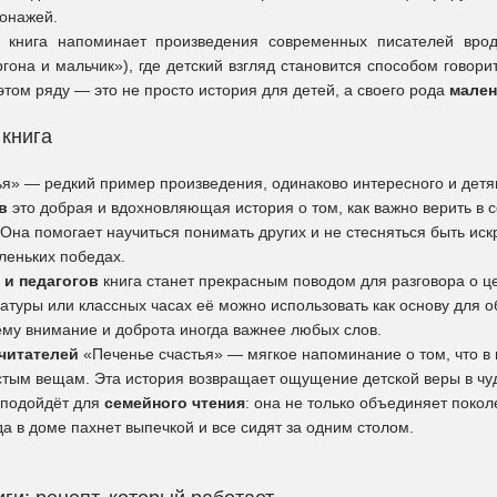
онажей.
 книга напоминает произведения современных писателей вр
гона и мальчик»), где детский взгляд становится способом говор
этом ряду — это не просто история для детей, а своего рода
мален
 книга
ья» — редкий пример произведения, одинаково интересного и детя
в
это добрая и вдохновляющая история о том, как важно верить в се
Она помогает научиться понимать других и не стесняться быть ис
леньких победах.
 и педагогов
книга станет прекрасным поводом для разговора о ц
атуры или классных часах её можно использовать как основу для о
ему внимание и доброта иногда важнее любых слов.
читателей
«Печенье счастья» — мягкое напоминание о том, что в 
тым вещам. Эта история возвращает ощущение детской веры в чуде
 подойдёт для
семейного чтения
: она не только объединяет покол
гда в доме пахнет выпечкой и все сидят за одним столом.