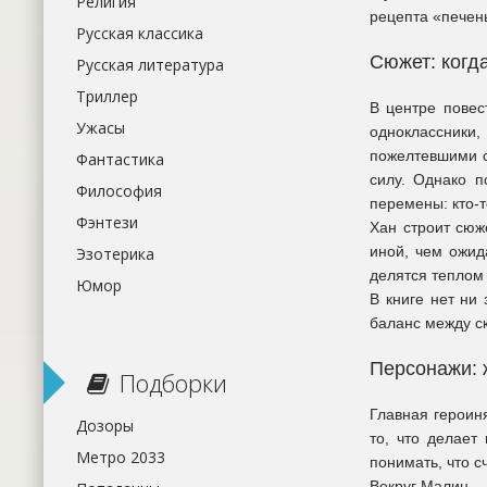
Религия
рецепта «печень
Русская классика
Сюжет: когд
Русская литература
Триллер
В центре пове
Ужасы
одноклассники,
пожелтевшими с
Фантастика
силу. Однако п
Философия
перемены: кто-т
Фэнтези
Хан строит сюж
иной, чем ожид
Эзотерика
делятся теплом
Юмор
В книге нет ни
баланс между ск
Персонажи: 
Подборки
Главная героин
Дозоры
то, что делает
Метро 2033
понимать, что с
Вокруг Малин —