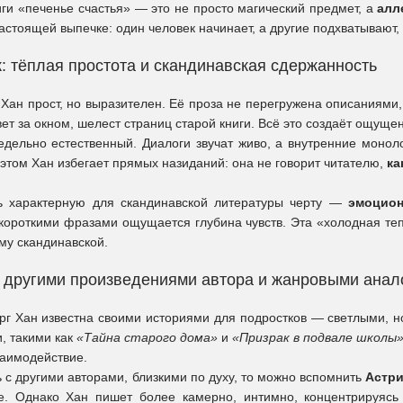
иги «печенье счастья» — это не просто магический предмет, а
алл
настоящей выпечке: один человек начинает, а другие подхватывают,
к: тёплая простота и скандинавская сдержанность
 Хан прост, но выразителен. Её проза не перегружена описаниями,
вет за окном, шелест страниц старой книги. Всё это создаёт ощуще
едельно естественный. Диалоги звучат живо, а внутренние монол
этом Хан избегает прямых назиданий: она не говорит читателю,
ка
ь характерную для скандинавской литературы черту —
эмоцион
а короткими фразами ощущается глубина чувств. Эта «холодная те
му скандинавской.
 другими произведениями автора и жанровыми анал
рг Хан известна своими историями для подростков — светлыми, н
, такими как
«Тайна старого дома»
и
«Призрак в подвале школы
заимодействие.
 с другими авторами, близкими по духу, то можно вспомнить
Астри
. Однако Хан пишет более камерно, интимно, концентрируясь 