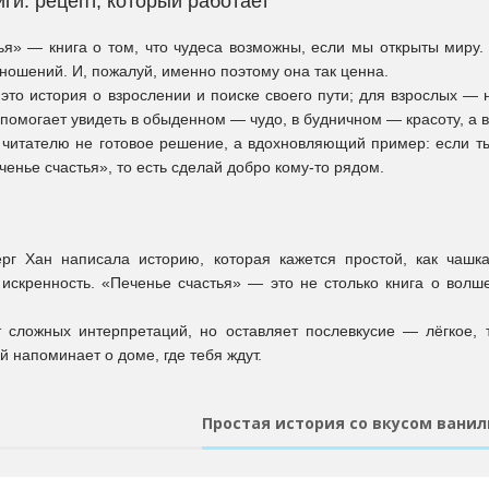
ги: рецепт, который работает
ья» — книга о том, что чудеса возможны, если мы открыты миру. 
ношений. И, пожалуй, именно поэтому она так ценна.
 это история о взрослении и поиске своего пути; для взрослых — 
помогает увидеть в обыденном — чудо, в будничном — красоту, а в
 читателю не готовое решение, а вдохновляющий пример: если ты
ченье счастья», то есть сделай добро кому-то рядом.
рг Хан написала историю, которая кажется простой, как чашка
 искренность. «Печенье счастья» — это не столько книга о волш
 сложных интерпретаций, но оставляет послевкусие — лёгкое, 
й напоминает о доме, где тебя ждут.
Простая история со вкусом ванил