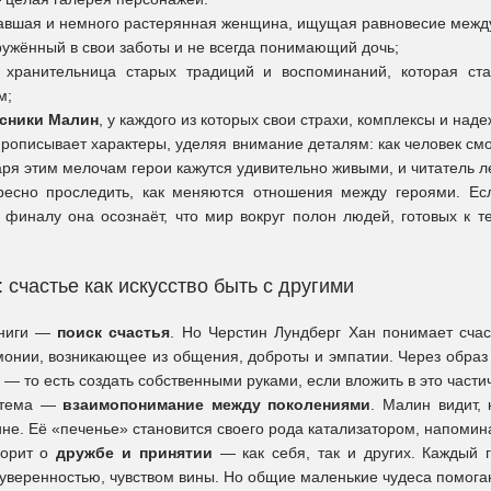
тавшая и немного растерянная женщина, ищущая равновесие между
гружённый в свои заботы и не всегда понимающий дочь;
, хранительница старых традиций и воспоминаний, которая с
м;
сники Малин
, у каждого из которых свои страхи, комплексы и над
рописывает характеры, уделяя внимание деталям: как человек смот
ря этим мелочам герои кажутся удивительно живыми, и читатель ле
есно проследить, как меняются отношения между героями. Есл
к финалу она осознаёт, что мир вокруг полон людей, готовых к 
 счастье как искусство быть с другими
книги —
поиск счастья
. Но Черстин Лундберг Хан понимает счас
монии, возникающее из общения, доброты и эмпатии. Через образ 
— то есть создать собственными руками, если вложить в это части
 тема —
взаимопонимание между поколениями
. Малин видит, 
ине. Её «печенье» становится своего рода катализатором, напомин
ворит о
дружбе и принятии
— как себя, так и других. Каждый 
еуверенностью, чувством вины. Но общие маленькие чудеса помога