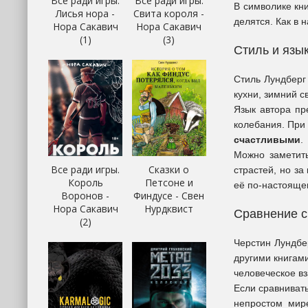
Все ради игры.
Все ради игры.
В символике кн
Лисья нора -
Свита короля -
делятся. Как в 
Нора Сакавич
Нора Сакавич
(1)
(3)
Стиль и язы
Стиль Лундберг
кухни, зимний с
Язык автора пр
колебания. При 
счастливыми
.
Можно заметит
Все ради игры.
Сказки о
страстей, но з
Король
Петсоне и
её по-настояще
Воронов -
Финдусе - Свен
Нора Сакавич
Нурдквист
Сравнение с
(2)
Черстин Лундбе
другими книгами
человеческое в
Если сравнивать
непростом мире