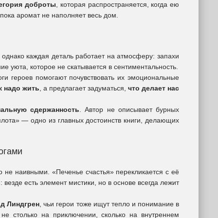
егория доброты
, которая распространяется, когда ею
 пока аромат не наполняет весь дом.
 однако каждая деталь работает на атмосферу: запахи
ние уюта, которое не скатывается в сентиментальность.
оги героев помогают почувствовать их эмоциональные
к надо жить
, а предлагает задуматься,
что делает нас
альную сдержанность
. Автор не описывает бурных
плота» — одно из главных достоинств книги, делающих
огами
о не наивными. «Печенье счастья» перекликается с её
»
: везде есть элемент мистики, но в основе всегда лежит
д Линдгрен
, чьи герои тоже ищут тепло и понимание в
не столько на приключении, сколько на внутреннем