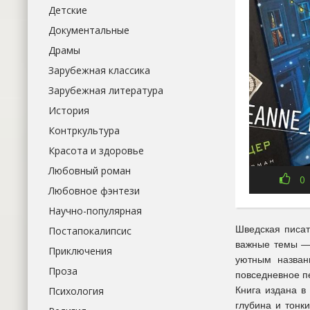
Детские
Документальные
Драмы
Зарубежная классика
Зарубежная литература
История
Контркультура
Красота и здоровье
Любовный роман
0
Любовное фэнтези
Научно-популярная
Шведская писат
Постапокалипсис
важные темы — 
Приключения
уютным назван
Проза
повседневное пе
Книга издана в
Психология
глубина и тонк