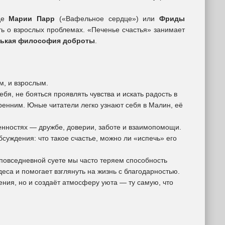
оде
Марии Парр
(«Вафельное сердце») или
Фриды
ить о взрослых проблемах. «Печенье счастья» занимает
ькая философия доброты
.
м, и взрослым.
бя, не бояться проявлять чувства и искать радость в
кренним. Юные читатели легко узнают себя в Малин, её
енностях — дружбе, доверии, заботе и взаимопомощи.
бсуждения: что такое счастье, можно ли «испечь» его
повседневной суете мы часто теряем способность
са и помогает взглянуть на жизнь с благодарностью.
ения, но и создаёт атмосферу уюта — ту самую, что