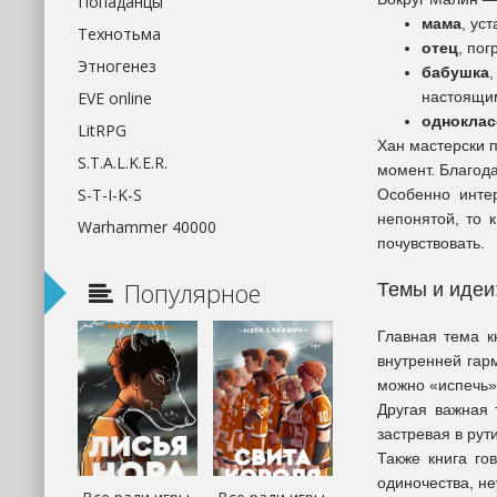
Попаданцы
мама
, ус
Технотьма
отец
, по
Этногенез
бабушка
настоящи
EVE online
одноклас
LitRPG
Хан мастерски п
S.T.A.L.K.E.R.
момент. Благода
S-T-I-K-S
Особенно интер
непонятой, то 
Warhammer 40000
почувствовать.
Популярное
Темы и идеи:
Главная тема 
внутренней гар
можно «испечь» 
Другая важная
застревая в рут
Также книга го
одиночества, н