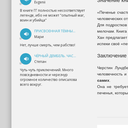
Значение кни
Evgenii
В книге ГГ полностью несоответствует
«Печенье счаст
легенде, ибо не может "опытный маг,
человеческих от
воин и убийца"
Для подростков
ПРИСВОЕННАЯ ТЁМНЫМ. ПРОКЛЯТАЯ ЛЮБОВЬ - АННА ГЕРР
мелочам. Книга 
Мари
Хан предлагает
испеки своё «пе
Нет, лучше смерть, чем рабство!
Заключение
ЧЁРНЫЙ ДЕМБЕЛЬ. ЧАСТЬ 1 - АНДРЕЙ ФЕДИН
Степан
Черстин Лундбе
Чуть-чуть приключений. Много
человечность и
повседневности и черезчур
огромное количество описалова
самих
.
всего вокруг.
Она не требует
печенья, которы