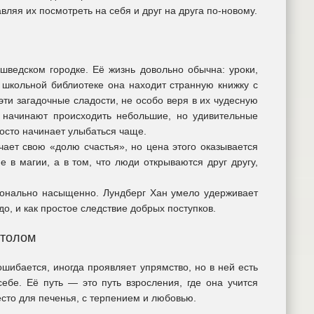
ляя их посмотреть на себя и друг на друга по-новому.
шведском городке. Её жизнь довольно обычна: уроки,
в школьной библиотеке она находит странную книжку с
ти загадочные сладости, не особо веря в их чудесную
г начинают происходить небольшие, но удивительные
росто начинает улыбаться чаще.
чает свою «долю счастья», но цена этого оказывается
 в магии, а в том, что люди открываются друг другу,
ционально насыщенно. Лундберг Хан умело удерживает
о, и как простое следствие добрых поступков.
столом
шибается, иногда проявляет упрямство, но в ней есть
себе. Её путь — это путь взросления, где она учится
есто для печенья, с терпением и любовью.