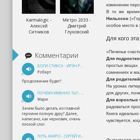
изменении перс
В то же время
Нильссон
(«Гор
Karmalogic -
Метро 2033 -
особое место в 
Алексей
Дмитрий
Ситников
Глуховский
Для кого эта
«Печенье счаст
Комментарии
Для подростко
простых вещах. 
БОГИ СТИКСА - ИРЭН РУДКЕВИЧ
Роберт
сомнениях и ма
Для родителей
Продолжение будет?
На уроках литер
для других, поч
ПОЧЕМУ ИМЕННО ТЫ?.. КНИГА 1 - ЕКАТЕРИНА ЮДИНА
Мари
Для взрослых 
радоваться прос
Зачем было делать из главной
Книга идеально
героини полную дуру? Далее,
написано, как черновик, очень
чувствуется, ко
плохой слог.
ПУТЬ АКИРО - СЕРГЕЙ ИЗМАЙЛОВ