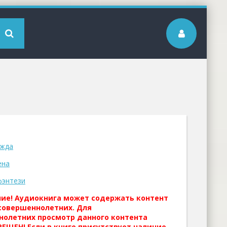
ежда
ена
фэнтези
ние! Аудиокнига может содержать контент
совершеннолетних. Для
нолетних просмотр данного контента
ЕЩЕН! Если в книге присутствует наличие