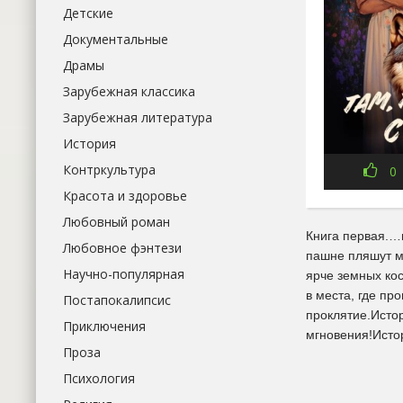
Детские
Документальные
Драмы
Зарубежная классика
Зарубежная литература
История
Контркультура
0
Красота и здоровье
Любовный роман
Книга первая.…н
Любовное фэнтези
пашне пляшут мо
Научно-популярная
ярче земных кос
в места, где пр
Постапокалипсис
проклятие.Исто
Приключения
мгновения!Истор
Проза
Психология