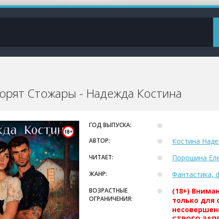
горят Стожары - Надежда Костина
ГОД ВЫПУСКА:
АВТОР:
Костина Над
ЧИТАЕТ:
Порошина Ел
ЖАНР:
Фантастика, 
ВОЗРАСТНЫЕ
(18+) Внима
ОГРАНИЧЕНИЯ:
только для 
несовершен
СТРОГО ЗАПР