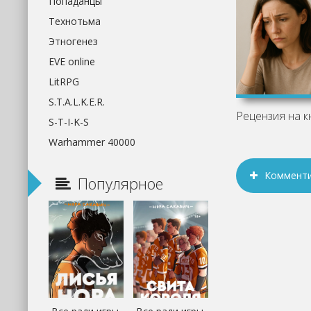
Попаданцы
Технотьма
Этногенез
EVE online
LitRPG
S.T.A.L.K.E.R.
S-T-I-K-S
Warhammer 40000
Коммент
Популярное