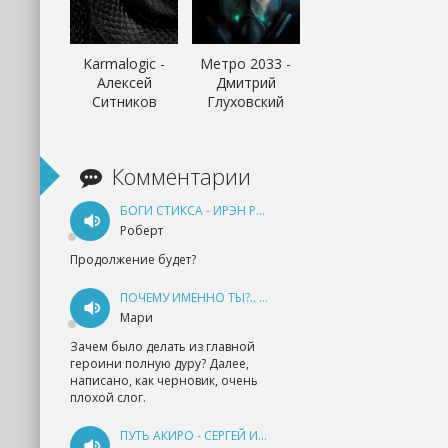
Karmalogic -
Метро 2033 -
Алексей
Дмитрий
Ситников
Глуховский
Комментарии
БОГИ СТИКСА - ИРЭН РУДКЕВИЧ
Роберт
Продолжение будет?
ПОЧЕМУ ИМЕННО ТЫ?.. КНИГА 1 - ЕКАТЕРИНА ЮДИНА
Мари
Зачем было делать из главной
героини полную дуру? Далее,
написано, как черновик, очень
плохой слог.
ПУТЬ АКИРО - СЕРГЕЙ ИЗМАЙЛОВ