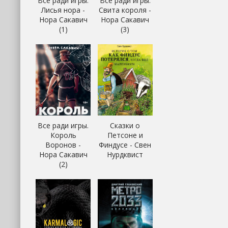
Все ради игры.
Все ради игры.
Лисья нора -
Свита короля -
Нора Сакавич
Нора Сакавич
(1)
(3)
Все ради игры.
Сказки о
Король
Петсоне и
Воронов -
Финдусе - Свен
Нора Сакавич
Нурдквист
(2)