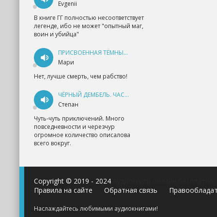
Evgenii
В книге ГГ полностью несоответствует
легенде, ибо не может "опытный маг,
воин и убийца"
ПРИСВОЕННАЯ ТЁМНЫМ. ПРОКЛЯТАЯ ЛЮБОВЬ - АННА ГЕРР
Мари
Нет, лучше смерть, чем рабство!
ЧЁРНЫЙ ДЕМБЕЛЬ. ЧАСТЬ 1 - АНДРЕЙ ФЕДИН
Степан
Чуть-чуть приключений. Много
повседневности и черезчур
огромное количество описалова
всего вокруг.
Copyright © 2019 - 2024
Аудиокниги онлайн бесплатно
Правила на сайте
Обратная связь
Правооблада
Наслаждайтесь любимыми аудиокнигами!