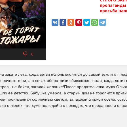
пропаганды 
просьба нап
0
а закате лета, когда ветви яблонь клонятся до самой земли от тяж
рочные тени, а в лесах оборотники сбиваются в стаи, когда летит
тров,- не бойся, загадай желание!После предательства мужа Ольга
ошло ее детство. Бабушка умерла, а старый дом не торопится призн
рия пронизанная солнечным светом, запахами близкой осени, остр
ия о людях, что хуже нелюдей и о нелюдях, что преданнее и опас